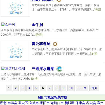
九龙山寨遗址位于南漳县板桥镇九龙观村。清代山寨遗
址。筑于清嘉庆二年（1797）。平面呈不规则的...
[详情]
金牛洞
金牛洞位于南漳县板桥镇边家湾村“金牛山”，东临宜昌，西接神农架，距襄阳市
100公里，距宜昌市120公...
[详情]
雷公寨遗址
雷公寨遗址位于南漳县东巩镇口泉村。清代山寨遗址。依
山势而建，平面呈不规则的椭圆形，全石砌筑...
[详情]
三道河水镜湖
三道河水镜湖即三道河水库，地处湖北省南漳县城西2公里处，是一座以防洪、灌
溉为主，兼有水力发电...
[详情]
1
2
3
4
5
6
7
8
9
10
下一页
尾页
襄阳市景区相关导航
湖北
南漳县
襄城区
宜城市
枣阳市
老河口市
樊城区
保康县
谷城县
襄州