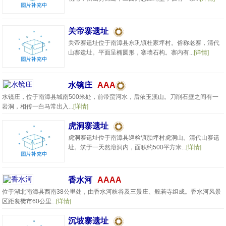
关帝寨遗址
关帝寨遗址位于南漳县东巩镇杜家坪村。俗称老寨，清代
山寨遗址。平面呈椭圆形，寨墙石构。寨内有...
[详情]
水镜庄
AAA
水镜庄，位于南漳县城南500米处，前带蛮河水，后依玉溪山。刀削石壁之间有一
岩洞，相传一白马常出入...
[详情]
虎洞寨遗址
虎洞寨遗址位于南漳县巡检镇胎坪村虎洞山。清代山寨遗
址。筑于一天然溶洞内，面积约500平方米...
[详情]
香水河
AAAA
位于湖北南漳县西南38公里处，由香水河峡谷及三景庄、般若寺组成。香水河风景
区距襄樊市60公里...
[详情]
沉坡寨遗址