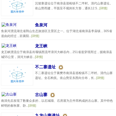
沉坡寨遗址位于南漳县巡检镇不二坪村。清代山寨遗址。
依山势而建，平面呈不规则长方形，通长12.5...
[详情]
鱼泉河
鱼泉河漂流湖北省荆山生态旅游区主景区之一。位于湖北省南漳县李庙镇，305省
道由此经过，距襄阳...
[详情]
龙王峡
龙王峡漂流位于南漳县肖堰镇西流坪漳河大峡谷内，251省道穿境而过，据南漳县
城55公里，漳河大峡谷...
[详情]
不二寨遗址
不二寨遗址位于襄樊市南漳县巡检镇不二坪村。清代山寨
遗址。全石构筑。依山势呈东西向分布，长...
[详情]
古山寨
南漳先后发现了数量众多的，以石城墙、石房屋为主件而构成的古山寨。其中特色
鲜明的春秋寨、卧...
[详情]
九龙山寨遗址