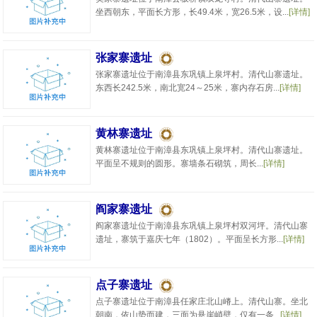
坐西朝东，平面长方形，长49.4米，宽26.5米，设...
[详情]
张家寨遗址
张家寨遗址位于南漳县东巩镇上泉坪村。清代山寨遗址。
东西长242.5米，南北宽24～25米，寨内存石房...
[详情]
黄林寨遗址
黄林寨遗址位于南漳县东巩镇上泉坪村。清代山寨遗址。
平面呈不规则的圆形。寨墙条石砌筑，周长...
[详情]
阎家寨遗址
阎家寨遗址位于南漳县东巩镇上泉坪村双河坪。清代山寨
遗址，寨筑于嘉庆七年（1802）。平面呈长方形...
[详情]
点子寨遗址
点子寨遗址位于南漳县任家庄北山嵴上。清代山寨。坐北
朝南，依山势而建，三面为悬崖峭壁，仅有一条...
[详情]