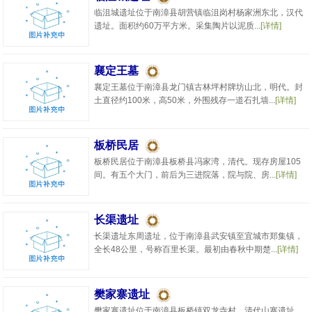
临沮城遗址位于南漳县胡营镇临沮岗村杨家洲东北，汉代
遗址。面积约60万平方米。采集陶片以泥质...
[详情]
襄定王墓
襄定王墓位于南漳县龙门镇古林坪村牌坊山北，明代。封
土直径约100米，高50米，外围残存一道石扎墙...
[详情]
板桥民居
板桥民居位于南漳县板桥县冯家湾，清代。现存房屋105
间。有五个大门，前后为三进院落，院与院、房...
[详情]
长渠遗址
长渠遗址东周遗址，位于南漳县武安镇至宜城市郑集镇，
全长48公里，号称百里长渠。最初由春秋中期楚...
[详情]
樊家寨遗址
樊家寨遗址位于南漳县板桥镇双龙寺村。清代山寨遗址。