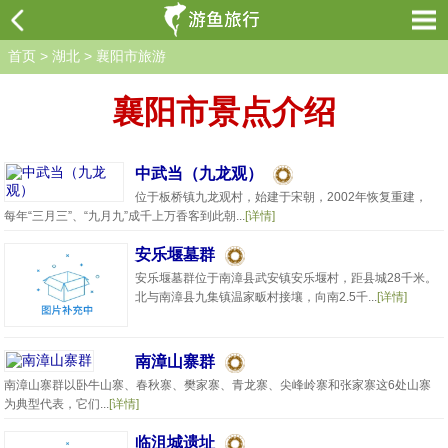
首页
>
湖北
>
襄阳市旅游
襄阳市景点介绍
中武当（九龙观）
位于板桥镇九龙观村，始建于宋朝，2002年恢复重建，
每年“三月三”、“九月九”成千上万香客到此朝...
[详情]
安乐堰墓群
安乐堰墓群位于南漳县武安镇安乐堰村，距县城28千米。
北与南漳县九集镇温家畈村接壤，向南2.5千...
[详情]
南漳山寨群
南漳山寨群以卧牛山寨、春秋寨、樊家寨、青龙寨、尖峰岭寨和张家寨这6处山寨
为典型代表，它们...
[详情]
临沮城遗址