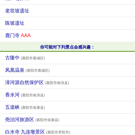
老坟坡遗址
陈坡遗址
鹿门寺
AAA
你可能对下列景点会感兴趣：
古隆中
(襄阳市襄城区)
凤凰温泉
(襄阳市襄城区)
漳河源自然保护区
(襄阳市南漳县)
香水河
(襄阳市南漳县)
五道峡
(襄阳市保康县)
尧治河旅游区
(襄阳市保康县)
白水寺 九连墩景区
(襄阳市枣阳市)