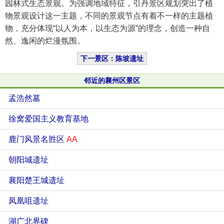
园林式生态景观。为强调地域特征，引丹景区规划突出了植
物景观设计这一主题，不同的景观节点有着不一样的主题植
物，充分体现“以人为本，以生态为源”的理念，创造一种自
然、逸闲的烂漫氛围。
下一景区：陈坡遗址
邻近的襄州区景区
孟浩然墓
徐窝爱国主义教育基地
鹿门风景名胜区
AA
朝阳城遗址
襄阳楚王城遗址
凤凰咀遗址
湖广北界碑