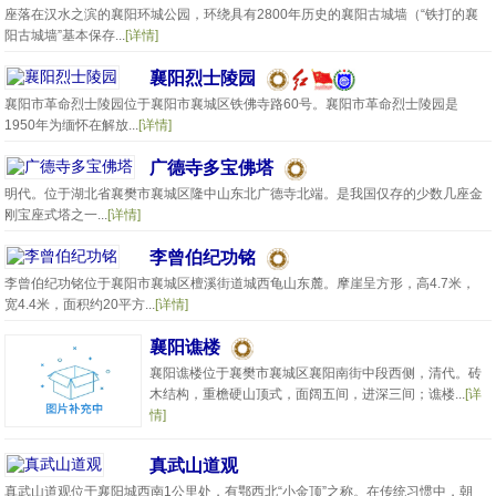
座落在汉水之滨的襄阳环城公园，环绕具有2800年历史的襄阳古城墙（“铁打的襄
阳古城墙”基本保存...
[详情]
襄阳烈士陵园
襄阳市革命烈士陵园位于襄阳市襄城区铁佛寺路60号。襄阳市革命烈士陵园是
1950年为缅怀在解放...
[详情]
广德寺多宝佛塔
明代。位于湖北省襄樊市襄城区隆中山东北广德寺北端。是我国仅存的少数几座金
刚宝座式塔之一...
[详情]
李曾伯纪功铭
李曾伯纪功铭位于襄阳市襄城区檀溪街道城西龟山东麓。摩崖呈方形，高4.7米，
宽4.4米，面积约20平方...
[详情]
襄阳谯楼
襄阳谯楼位于襄樊市襄城区襄阳南街中段西侧，清代。砖
木结构，重檐硬山顶式，面阔五间，进深三间；谯楼...
[详
情]
真武山道观
真武山道观位于襄阳城西南1公里处，有鄂西北“小金顶”之称。在传统习惯中，朝