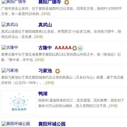
襄阳广德寺
广德寺原名云居寺。位于襄阳县城西约13公里处。四周呈方形，面积约３0000平
方米，有一条宽约10米的...
[详情]
真武山
真武山道观位于襄阳城西南1公里处，有鄂西北“小金顶”之称。在传统习惯中，朝
湖北武当山，首先要...
[详情]
古隆中
AAAAA
襄樊古隆中位于湖北省襄樊市襄阳以西13公里的西山环拱之中。据《舆地志》记
载：“隆中者，空中也...
[详情]
习家池
襄阳习家池位于湖北襄阳城南约五公里的凤凰山（又名白马山）南麓，建于东汉建
武年间（公元25—56年）。...
[详情]
鸭湖
陈新剑 逶迤西来的汉江，浩浩荡荡，流到襄樊，就告别了
秦岭大巴山的崇山峻岭，进入宽阔的江汉平原...
[详情]
襄阳环城公园