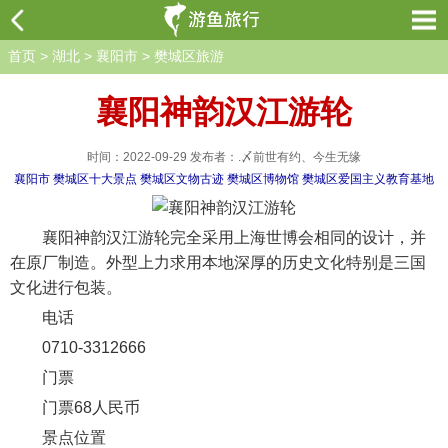
首页
>
湖北
>
襄阳市
>
樊城区旅游
襄阳神韵汉江游轮
时间：2022-09-29 发布者：.〆前世有约、今生无缘
襄阳市
樊城区十大景点
樊城区文物古迹
樊城区博物馆
樊城区爱国主义教育基地
襄阳神韵汉江游轮完全采用上海世博会相同的设计，并
在原厂制造。外型上力求用本地深厚的历史文化特别是三国
文化进行包装。
电话
0710-3312666
门票
门票68人民币
景点位置