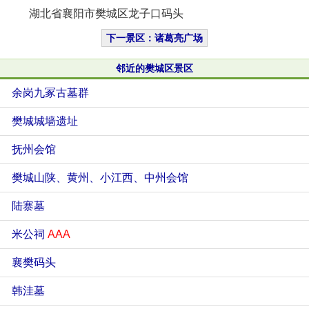
湖北省襄阳市樊城区龙子口码头
下一景区：诸葛亮广场
邻近的樊城区景区
余岗九冢古墓群
樊城城墙遗址
抚州会馆
樊城山陕、黄州、小江西、中州会馆
陆寨墓
米公祠
AAA
襄樊码头
韩洼墓