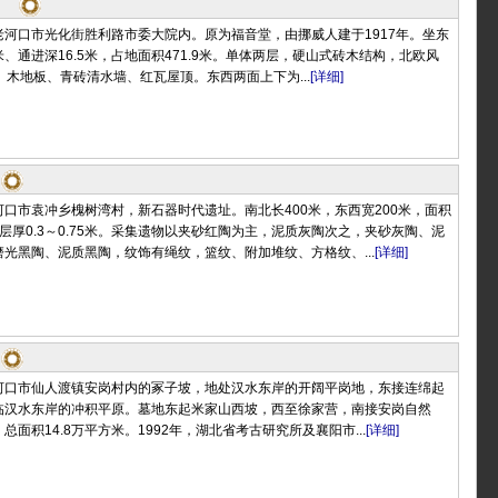
河口市光化街胜利路市委大院内。原为福音堂，由挪威人建于1917年。坐东
米、通进深16.5米，占地面积471.9米。单体两层，硬山式砖木结构，北欧风
。木地板、青砖清水墙、红瓦屋顶。东西两面上下为...
[详细]
口市袁冲乡槐树湾村，新石器时代遗址。南北长400米，东西宽200米，面积
层厚0.3～0.75米。采集遗物以夹砂红陶为主，泥质灰陶次之，夹砂灰陶、泥
光黑陶、泥质黑陶，纹饰有绳纹，篮纹、附加堆纹、方格纹、...
[详细]
河口市仙人渡镇安岗村内的冢子坡，地处汉水东岸的开阔平岗地，东接连绵起
临汉水东岸的冲积平原。墓地东起米家山西坡，西至徐家营，南接安岗自然
面积14.8万平方米。1992年，湖北省考古研究所及襄阳市...
[详细]