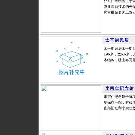
介 绍 : 锦绣园
农业高新技术的开发
局首批命名为工农业
太平街民居
太平街民居太平街位
196米，宽6.6
木结构，硬山布瓦顶
李宗仁纪念馆
李宗仁纪念馆全称
现保存一院，有砖木
官部旧址和李宗仁故居