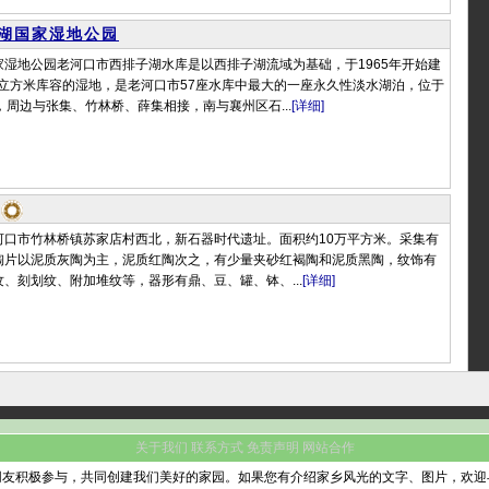
湖国家湿地公园
湿地公园老河口市西排子湖水库是以西排子湖流域为基础，于1965年开始建
亿立方米库容的湿地，是老河口市57座水库中最大的一座永久性淡水湖泊，位于
，周边与张集、竹林桥、薛集相接，南与襄州区石...
[详细]
河口市竹林桥镇苏家店村西北，新石器时代遗址。面积约10万平方米。采集有
陶片以泥质灰陶为主，泥质红陶次之，有少量夹砂红褐陶和泥质黑陶，纹饰有
、刻划纹、附加堆纹等，器形有鼎、豆、罐、钵、...
[详细]
关于我们
联系方式
免责声明
网站合作
网友积极参与，共同创建我们美好的家园。如果您有介绍家乡风光的文字、图片，欢迎