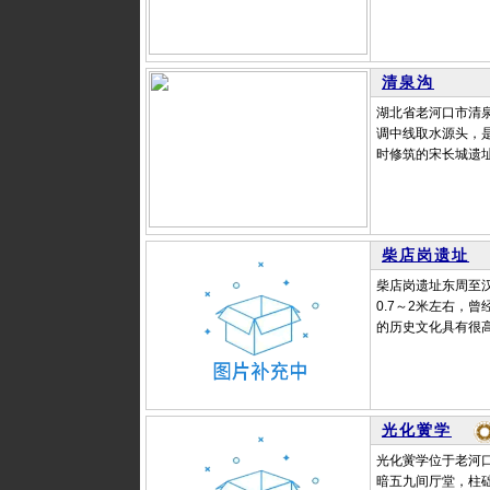
清泉沟
湖北省老河口市清
调中线取水源头，
时修筑的宋长城遗址
柴店岗遗址
柴店岗遗址东周至
0.7～2米左右，
的历史文化具有很高
光化黉学
光化黉学位于老河
暗五九间厅堂，柱