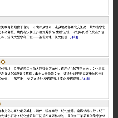
泉沟教育基地位于老河口市袁冲乡境内，该乡地处鄂西北交汇处，紧邻南水北
是革命老区。境内有汉朝王莽追刘秀的“自生桥”遗址，宋朝年间岳飞抗击外侵
等，近代大型水利工程——被誉为地下长龙的引...
[详细]
汉代遗址，位于老河口市仙人渡镇柴店岗村，面积约450万平方米，文化层厚
曾经发掘近200座秦汉墓葬，出土大量珍贵文物。该遗址对于研究襄樊地区当时
价值。（第五批）,柴店岗遗址,柴店岗遗址简介,柴店岗遗...
[详细]
口市光化办事处老县城村，清代。现存南殿、明伦堂等。南殿俗称过殿，明三
础为鼓形石礅；明化堂系前三间后四间两栋相连，屋架有三架梁五架梁穿抬组