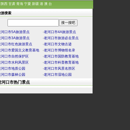
陕西
甘肃
青海
宁夏
新疆
港
澳
台
旅游搜索
老河口市5A旅游景点
·
老河口市4A旅游景点
老河口市3A旅游景点
·
老河口市旅游必去景点
老河口市红色旅游景点
·
老河口市文物古迹
老河口市爱国主义教育基地
·
老河口市博物馆名录
老河口市自然保护区
·
老河口市国防教育基地
老河口市水利风景区
·
老河口市科普教育基地
老河口市地质公园
·
老河口市风景名胜区
老河口市森林公园
·
老河口市湿地公园
老河口市热门景点