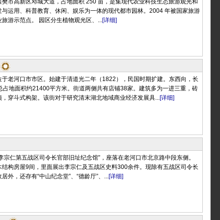
位于襄樊市高新区邓城大道，占地面积 250 亩，是集现代农业科技生态旅游观光和
与运用、科普教育、休闲、娱乐为一体的现代都市园林。2004 年被国家旅游
旅游示范点。 园区分生植物观光区、...
[详细]
于老河口市市区。始建于清道光二年（1822），民国时期扩建。东西向，长
米，总占地面积约21400平方米。街道两侧共有店铺38家。建筑多为一进三重，砖
，穿斗式构架。该街对于研究清末湖北地域商业经济发展具...
[详细]
“李宗仁第五战区司令长官部旧址纪念馆”，座落在老河口市北京路中段东侧。
结构房屋9间，里面展出李宗仁及五战区史料300余件。现除有五战区司令长
外，还存有“中山纪念堂”、“德龄厅”、...
[详细]