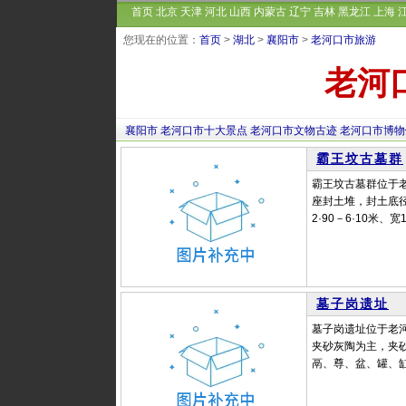
首页
北京
天津
河北
山西
内蒙古
辽宁
吉林
黑龙江
上海
您现在的位置：
首页
>
湖北
>
襄阳市
>
老河口市旅游
老河
襄阳市
老河口市十大景点
老河口市文物古迹
老河口市博物
霸王坟古墓群
霸王坟古墓群位于
座封土堆，封土底径
2·90－6·10米、
墓子岗遗址
墓子岗遗址位于老河
夹砂灰陶为主，夹
鬲、尊、盆、罐、缸