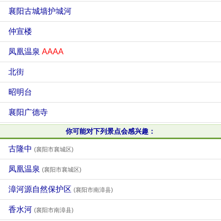
襄阳古城墙护城河
仲宣楼
凤凰温泉
AAAA
北街
昭明台
襄阳广德寺
你可能对下列景点会感兴趣：
古隆中
(襄阳市襄城区)
凤凰温泉
(襄阳市襄城区)
漳河源自然保护区
(襄阳市南漳县)
香水河
(襄阳市南漳县)