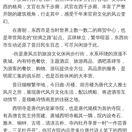
西的格局，文官在东千步廊，武官在西千步廊。丰富了严整
开朗的建筑视角，行走其中，感受千年来官府文化的风云变
幻。
在唐朝，东西市是当时世界上数一数二的商贸中心，也
是举世闻名的“丝绸之路”起点。店肆林立，繁华喧嚣，东西街
市生动还原了昔日民生百态，可尽兴闲游于此。
-街是唐风古韵旅游文化休闲步行街，水系环绕的浪漫不
夜城。内有特色餐饮、主题酒店、旅游商品、酒吧茶肆等，
为游客的餐饮、购物、游玩提供全方位、高品质的服务，是
明星汇集的俱乐部，也是百姓休闲的大本营。
昔日烟柳繁华地，今日曲-月楼。胡月楼为唐代文人雅士
风月之所，展现唐代风月文化生活，配以绣船、将进酒等互
动情节，是领略诗情画意的佳丽之地。
西明寺是唐代的皇家寺院，也是唐代规模为首的寺院，
有高僧玄奘主持营建。唐城西明寺截其一隅，院内设奇石、
雅木、铜钟、古塔，清淡古朴。寺内牡丹享誉一时“一作芸香
吏，三见牡丹开”，你可在院内品赏多位唐代诗人笔下的西明