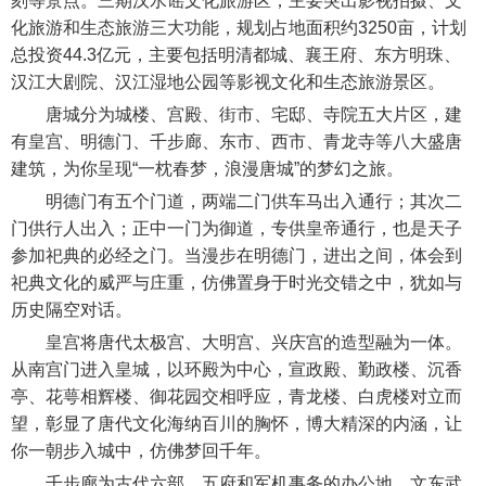
刻等景点。三期汉水谣文化旅游区，主要突出影视拍摄、文
化旅游和生态旅游三大功能，规划占地面积约3250亩，计划
总投资44.3亿元，主要包括明清都城、襄王府、东方明珠、
汉江大剧院、汉江湿地公园等影视文化和生态旅游景区。
唐城分为城楼、宫殿、街市、宅邸、寺院五大片区，建
有皇宫、明德门、千步廊、东市、西市、青龙寺等八大盛唐
建筑，为你呈现“一枕春梦，浪漫唐城”的梦幻之旅。
明德门有五个门道，两端二门供车马出入通行；其次二
门供行人出入；正中一门为御道，专供皇帝通行，也是天子
参加祀典的必经之门。当漫步在明德门，进出之间，体会到
祀典文化的威严与庄重，仿佛置身于时光交错之中，犹如与
历史隔空对话。
皇宫将唐代太极宫、大明宫、兴庆宫的造型融为一体。
从南宫门进入皇城，以环殿为中心，宣政殿、勤政楼、沉香
亭、花萼相辉楼、御花园交相呼应，青龙楼、白虎楼对立而
望，彰显了唐代文化海纳百川的胸怀，博大精深的内涵，让
你一朝步入城中，仿佛梦回千年。
千步廊为古代六部、五府和军机事务的办公地。文东武