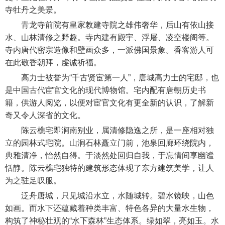
寺牡丹之美景。
青龙寺前院有皇家敇建寺院之雄伟奢华，后山有依山接
水、山林清修之野趣。寺内建有殿宇、浮屠、凌空楼阁等。
寺内唐代密宗造像和壁画众多，一派佛国景象。香客游人可
在此敬香朝拜，虔诚祈福。
高力士被誉为“千古贤宦第一人”，唐城高力士的宅邸，也
是中国古代宦官文化的现代博物馆。宅内配有唐朝历史书
籍，供游人阅览，以便对宦官文化有更全新的认识，了解新
奇又令人深省的文化。
陈云樵宅即涧南别业，属清修隐逸之所，是一座相对独
立的园林式宅院。山涧石林矗立门前，池泉回廊环绕院内，
典雅清净，怡然自得。于淡然处回归自我，于忘情间享幽谧
恬静。陈云樵宅独特的建筑形态体现了东方建筑美学，让人
为之驻足叹服。
泛舟唐城，只见城沿水立，水随城转。碧水镜映，山色
如画。而水下还蕴藏着种类丰富、特色各异的大量水生物，
构筑了神秘壮观的“水下森林”生态体系。绿如翠，亮如玉。水