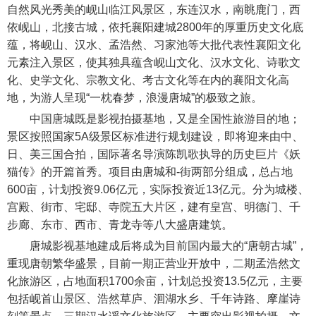
自然风光秀美的岘山临江风景区，东连汉水，南眺鹿门，西
依岘山，北接古城，依托襄阳建城2800年的厚重历史文化底
蕴，将岘山、汉水、孟浩然、习家池等大批代表性襄阳文化
元素注入景区，使其独具蕴含岘山文化、汉水文化、诗歌文
化、史学文化、宗教文化、考古文化等在内的襄阳文化高
地，为游人呈现“一枕春梦，浪漫唐城”的极致之旅。
中国唐城既是影视拍摄基地，又是全国性旅游目的地；
景区按照国家5A级景区标准进行规划建设，即将迎来由中、
日、美三国合拍，国际著名导演陈凯歌执导的历史巨片《妖
猫传》的开篇首秀。项目由唐城和-街两部分组成，总占地
600亩，计划投资9.06亿元，实际投资近13亿元。分为城楼、
宫殿、街市、宅邸、寺院五大片区，建有皇宫、明德门、千
步廊、东市、西市、青龙寺等八大盛唐建筑。
唐城影视基地建成后将成为目前国内最大的“唐朝古城”，
重现唐朝繁华盛景，目前一期正营业开放中，二期孟浩然文
化旅游区，占地面积1700余亩，计划总投资13.5亿元，主要
包括岘首山景区、浩然草庐、洄湖水乡、千年诗路、摩崖诗