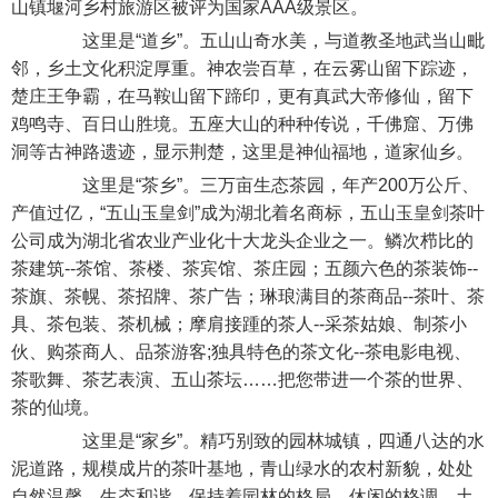
山镇堰河乡村旅游区被评为国家AAA级景区。
这里是“道乡”。五山山奇水美，与道教圣地武当山毗
邻，乡土文化积淀厚重。神农尝百草，在云雾山留下踪迹，
楚庄王争霸，在马鞍山留下蹄印，更有真武大帝修仙，留下
鸡鸣寺、百日山胜境。五座大山的种种传说，千佛窟、万佛
洞等古神路遗迹，显示荆楚，这里是神仙福地，道家仙乡。
这里是“茶乡”。三万亩生态茶园，年产200万公斤、
产值过亿，“五山玉皇剑”成为湖北着名商标，五山玉皇剑茶叶
公司成为湖北省农业产业化十大龙头企业之一。鳞次栉比的
茶建筑--茶馆、茶楼、茶宾馆、茶庄园；五颜六色的茶装饰--
茶旗、茶幌、茶招牌、茶广告；琳琅满目的茶商品--茶叶、茶
具、茶包装、茶机械；摩肩接踵的茶人--采茶姑娘、制茶小
伙、购茶商人、品茶游客;独具特色的茶文化--茶电影电视、
茶歌舞、茶艺表演、五山茶坛……把您带进一个茶的世界、
茶的仙境。
这里是“家乡”。精巧别致的园林城镇，四通八达的水
泥道路，规模成片的茶叶基地，青山绿水的农村新貌，处处
自然温馨，生态和谐，保持着园林的格局、休闲的格调。土