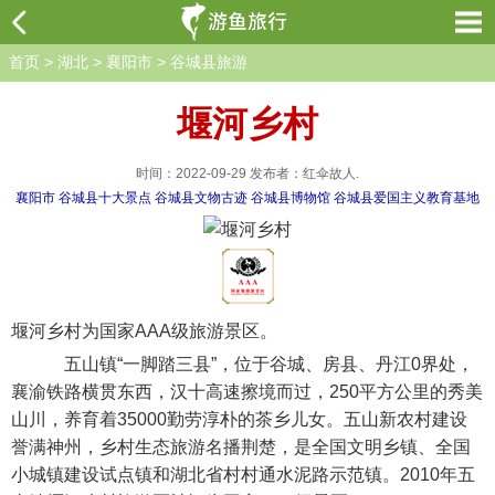
首页
>
湖北
>
襄阳市
>
谷城县旅游
堰河乡村
时间：2022-09-29 发布者：红伞故人.
襄阳市
谷城县十大景点
谷城县文物古迹
谷城县博物馆
谷城县爱国主义教育基地
堰河乡村为国家AAA级旅游景区。
五山镇“一脚踏三县”，位于谷城、房县、丹江0界处，
襄渝铁路横贯东西，汉十高速擦境而过，250平方公里的秀美
山川，养育着35000勤劳淳朴的茶乡儿女。五山新农村建设
誉满神州，乡村生态旅游名播荆楚，是全国文明乡镇、全国
小城镇建设试点镇和湖北省村村通水泥路示范镇。2010年五