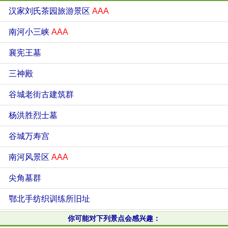
汉家刘氏茶园旅游景区
AAA
南河小三峡
AAA
襄宪王墓
三神殿
谷城老街古建筑群
杨洪胜烈士墓
谷城万寿宫
南河风景区
AAA
尖角墓群
鄂北手纺织训练所旧址
你可能对下列景点会感兴趣：