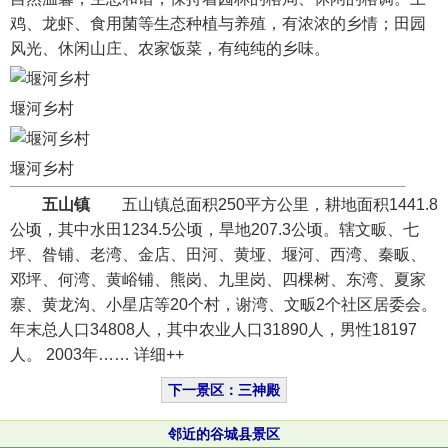
鸡、龙虾、食用菌等生态种植与养殖，有浓浓的乡情；田园
风光、休闲山庄、农家饭菜，有纯纯的乡味。
堰河乡村
堰河乡村
五山镇
五山镇总面积250平方公里，耕地面积1441.8
公顷，其中水田1234.5公顷，旱地207.3公顷。辖文畈、七
坪、昝铺、老湾、金店、田河、黄垭、堰河、西湾、秦畈、
邓坪、何湾、黄峪铺、熊岗、九里岗、四棵树、东湾、夏家
寨、黄龙沟、小星店等20个村，谢湾、文畈2个社区居委会。
年末总人口34808人，其中农业人口31890人，男性18197
人。 2003年…… 详细++
下一景区：三神殿
邻近的谷城县景区