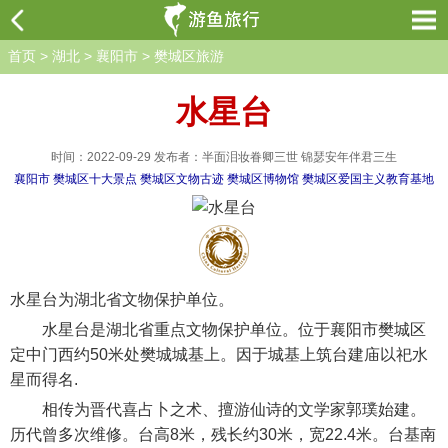
首页
>
湖北
>
襄阳市
>
樊城区旅游
水星台
时间：2022-09-29 发布者：半面泪妆眷卿三世 锦瑟安年伴君三生
襄阳市
樊城区十大景点
樊城区文物古迹
樊城区博物馆
樊城区爱国主义教育基地
水星台为湖北省文物保护单位。
水星台是湖北省重点文物保护单位。位于襄阳市樊城区
定中门西约50米处樊城城基上。因于城基上筑台建庙以祀水
星而得名.
相传为晋代喜占卜之术、擅游仙诗的文学家郭璞始建。
历代曾多次维修。台高8米，残长约30米，宽22.4米。台基南