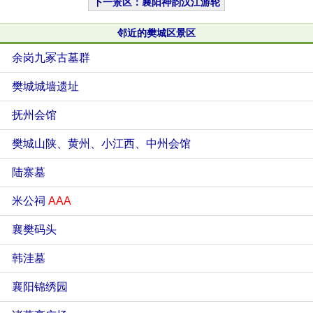
下一景区：襄阳神韵汉江游轮
邻近的樊城区景区
余岗九冢古墓群
樊城城墙遗址
抚州会馆
樊城山陕、黄州、小江西、中州会馆
陆寨墓
米公祠
AAA
襄樊码头
韩洼墓
襄阳锦绣园