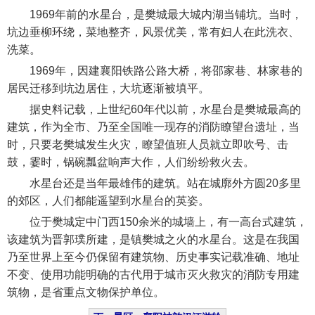
1969年前的水星台，是樊城最大城内湖当铺坑。当时，
坑边垂柳环绕，菜地整齐，风景优美，常有妇人在此洗衣、
洗菜。
1969年，因建襄阳铁路公路大桥，将邵家巷、林家巷的
居民迁移到坑边居住，大坑逐渐被填平。
据史料记载，上世纪60年代以前，水星台是樊城最高的
建筑，作为全市、乃至全国唯一现存的消防瞭望台遗址，当
时，只要老樊城发生火灾，瞭望值班人员就立即吹号、击
鼓，霎时，锅碗瓢盆响声大作，人们纷纷救火去。
水星台还是当年最雄伟的建筑。站在城廓外方圆20多里
的郊区，人们都能遥望到水星台的英姿。
位于樊城定中门西150余米的城墙上，有一高台式建筑，
该建筑为晋郭璞所建，是镇樊城之火的水星台。这是在我国
乃至世界上至今仍保留有建筑物、历史事实记载准确、地址
不变、使用功能明确的古代用于城市灭火救灾的消防专用建
筑物，是省重点文物保护单位。