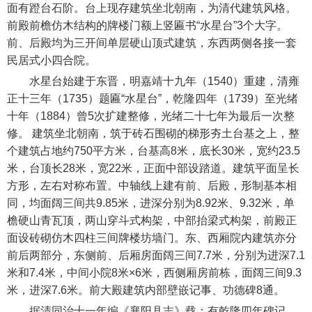
面有蹬台石阶。台上现存建筑坐北朝南，为清代建筑风格。
前殿前檐仿木结构的牌楼门额上竖匾书“水星台”3个大字。
前、后殿均为三开间单层硬山顶式建筑，东西两侧各接一套
民居式小四合院。
水星台始建于东晋，明嘉靖十九年（1540）重建，清雍
正十三年（1735）题匾“水星台”，乾隆四年（1739）至光绪
十年（1884）曾5次扩建整修，光绪二十七年为最后一次整
修。 建筑坐北朝南，筑于砖石围砌的梯形夯土台基之上，整
个建筑占地约750平方米，台基高8米，底长30米，宽约23.5
米，台顶长28米，宽22米，正面中部设踏道。建筑平面呈长
方形，左右对称布置。中轴线上建有前、后殿，形制基本相
同，均面阔三间共9.85米，进深分别为8.92米、9.32米，单
檐硬山青瓦顶，两山穿斗式构架，中部抬梁式构架，前殿正
面设砖砌仿木四柱三间牌楼坊墙门。东、西厢院内建筑亦分
前后两部分，东侧前、后厢房面阔三间7.7米，分别为进深7.1
米和7.4米，中间小院8米×6米，西侧厢房前栋，面阔三间9.3
米，进深7.6米。前大殿建筑内部壁嵌记事、功德碑8通。
据清同治十一年编《襄阳县志》载：有乾隆四年碑记