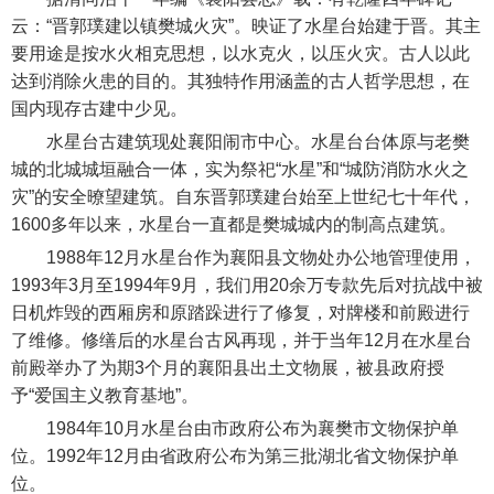
云：“晋郭璞建以镇樊城火灾”。映证了水星台始建于晋。其主
要用途是按水火相克思想，以水克火，以压火灾。古人以此
达到消除火患的目的。其独特作用涵盖的古人哲学思想，在
国内现存古建中少见。
水星台古建筑现处襄阳闹市中心。水星台台体原与老樊
城的北城城垣融合一体，实为祭祀“水星”和“城防消防水火之
灾”的安全暸望建筑。自东晋郭璞建台始至上世纪七十年代，
1600多年以来，水星台一直都是樊城城内的制高点建筑。
1988年12月水星台作为襄阳县文物处办公地管理使用，
1993年3月至1994年9月，我们用20余万专款先后对抗战中被
日机炸毁的西厢房和原踏跺进行了修复，对牌楼和前殿进行
了维修。修缮后的水星台古风再现，并于当年12月在水星台
前殿举办了为期3个月的襄阳县出土文物展，被县政府授
予“爱国主义教育基地”。
1984年10月水星台由市政府公布为襄樊市文物保护单
位。1992年12月由省政府公布为第三批湖北省文物保护单
位。