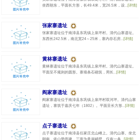
坐西朝东，平面长方形，长49.4米，宽26.5米，设...
[详情]
张家寨遗址
张家寨遗址位于南漳县东巩镇上泉坪村。清代山寨遗址。
东西长242.5米，南北宽24～25米，寨内存石房...
[详情]
黄林寨遗址
黄林寨遗址位于南漳县东巩镇上泉坪村。清代山寨遗址。
平面呈不规则的圆形。寨墙条石砌筑，周长...
[详情]
阎家寨遗址
阎家寨遗址位于南漳县东巩镇上泉坪村双河坪。清代山寨
遗址，寨筑于嘉庆七年（1802）。平面呈长方形...
[详情]
点子寨遗址
点子寨遗址位于南漳县任家庄北山嵴上。清代山寨。坐北
朝南，依山势而建，三面为悬崖峭壁，仅有一条...
[详情]