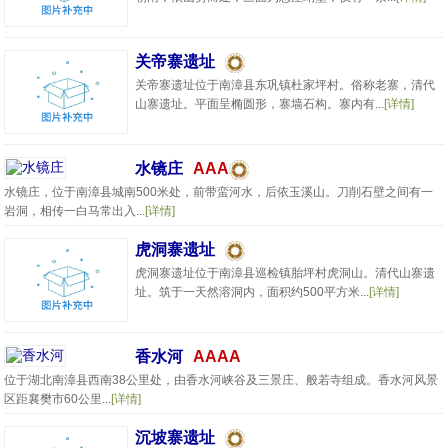
关帝寨遗址
关帝寨遗址位于南漳县东巩镇杜家坪村。俗称老寨，清代
山寨遗址。平面呈椭圆形，寨墙石构。寨内有...
[详情]
水镜庄
AAA
水镜庄，位于南漳县城南500米处，前带蛮河水，后依玉溪山。刀削石壁之间有一
岩洞，相传一白马常出入...
[详情]
虎洞寨遗址
虎洞寨遗址位于南漳县巡检镇胎坪村虎洞山。清代山寨遗
址。筑于一天然溶洞内，面积约500平方米...
[详情]
香水河
AAAA
位于湖北南漳县西南38公里处，由香水河峡谷及三景庄、般若寺组成。香水河风景
区距襄樊市60公里...
[详情]
沉坡寨遗址