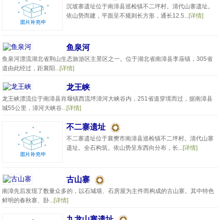
沉坡寨遗址位于南漳县巡检镇不二坪村。清代山寨遗址。
依山势而建，平面呈不规则长方形，通长12.5...
[详情]
鱼泉河
鱼泉河漂流湖北省荆山生态旅游区主景区之一。位于湖北省南漳县李庙镇，305省
道由此经过，距襄阳...
[详情]
龙王峡
龙王峡漂流位于南漳县肖堰镇西流坪漳河大峡谷内，251省道穿境而过，据南漳县
城55公里，漳河大峡谷...
[详情]
不二寨遗址
不二寨遗址位于襄樊市南漳县巡检镇不二坪村。清代山寨
遗址。全石构筑。依山势呈东西向分布，长...
[详情]
古山寨
南漳先后发现了数量众多的，以石城墙、石房屋为主件而构成的古山寨。其中特色
鲜明的春秋寨、卧...
[详情]
九龙山寨遗址