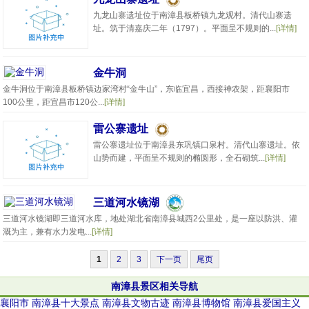
九龙山寨遗址位于南漳县板桥镇九龙观村。清代山寨遗
址。筑于清嘉庆二年（1797）。平面呈不规则的...
[详情]
金牛洞
金牛洞位于南漳县板桥镇边家湾村“金牛山”，东临宜昌，西接神农架，距襄阳市
100公里，距宜昌市120公...
[详情]
雷公寨遗址
雷公寨遗址位于南漳县东巩镇口泉村。清代山寨遗址。依
山势而建，平面呈不规则的椭圆形，全石砌筑...
[详情]
三道河水镜湖
三道河水镜湖即三道河水库，地处湖北省南漳县城西2公里处，是一座以防洪、灌
溉为主，兼有水力发电...
[详情]
1
2
3
下一页
尾页
南漳县景区相关导航
襄阳市
南漳县十大景点
南漳县文物古迹
南漳县博物馆
南漳县爱国主义