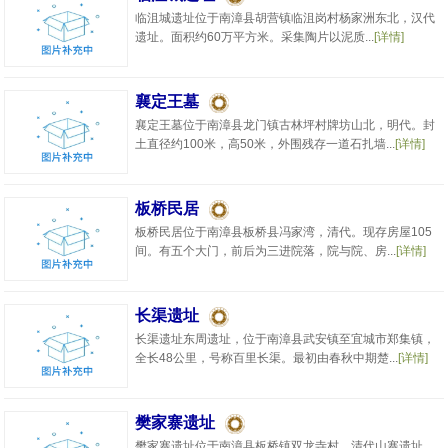
临沮城遗址位于南漳县胡营镇临沮岗村杨家洲东北，汉代
遗址。面积约60万平方米。采集陶片以泥质...
[详情]
襄定王墓
襄定王墓位于南漳县龙门镇古林坪村牌坊山北，明代。封
土直径约100米，高50米，外围残存一道石扎墙...
[详情]
板桥民居
板桥民居位于南漳县板桥县冯家湾，清代。现存房屋105
间。有五个大门，前后为三进院落，院与院、房...
[详情]
长渠遗址
长渠遗址东周遗址，位于南漳县武安镇至宜城市郑集镇，
全长48公里，号称百里长渠。最初由春秋中期楚...
[详情]
樊家寨遗址
樊家寨遗址位于南漳县板桥镇双龙寺村。清代山寨遗址。