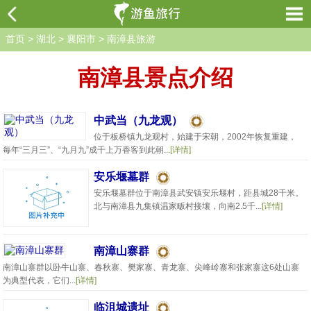
首页
>
湖北
>
襄阳市
>
南漳县旅游
南漳县景点介绍
中武当（九龙观）
位于板桥镇九龙观村，始建于宋朝，2002年恢复重建，
每年“三月三”、“九月九”成千上万香客到此朝...
[详情]
安乐堰墓群
安乐堰墓群位于南漳县武安镇安乐堰村，距县城28千米。
北与南漳县九集镇温家畈村接壤，向南2.5千...
[详情]
南漳山寨群
南漳山寨群以卧牛山寨、春秋寨、樊家寨、青龙寨、尖峰岭寨和张家寨这6处山寨
为典型代表，它们...
[详情]
临沮城遗址