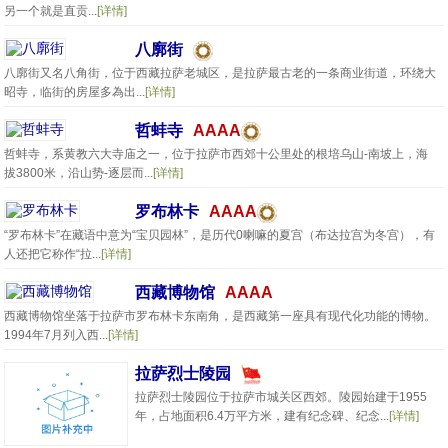
另一个就是直贡...
[详情]
八廓街
八廓街又名八角街，位于西藏拉萨老城区，是拉萨最古老的一条商业街道，环绕大
昭寺，临街的房屋多為出...
[详情]
哲蚌寺
AAAA
哲蚌寺，系黄教六大寺庙之一，位于拉萨市西郊十公里处的根培乌山-南坡上，海
拔3800米，沿山势-逐层而...
[详情]
罗布林卡
AAAA
“罗布林卡”在藏语中意为“宝贝园林”，是历代0喇嘛的夏宫（布达拉宫为冬宫），有
人还把它称作“拉...
[详情]
西藏博物馆
AAAA
西藏博物馆坐落于拉萨市罗布林卡东南角，是西藏第一座具有现代化功能的博物。
1994年7月列入西...
[详情]
拉萨烈士陵园
拉萨烈士陵园位于拉萨市城关区西郊。陵园始建于1955
年，占地面积6.4万平方米，建有纪念碑、纪念...
[详情]