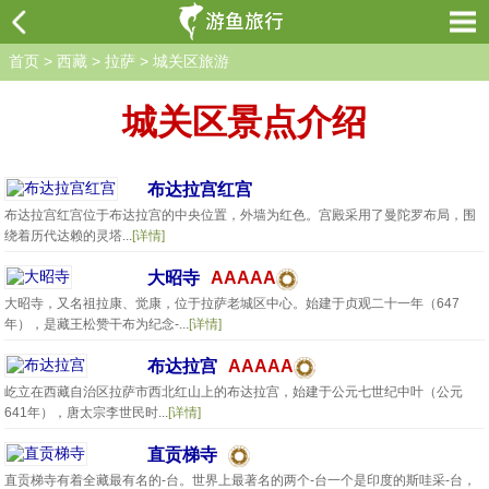
首页
>
西藏
>
拉萨
>
城关区旅游
城关区景点介绍
布达拉宫红宫
布达拉宫红宫位于布达拉宫的中央位置，外墙为红色。宫殿采用了曼陀罗布局，围
绕着历代达赖的灵塔...
[详情]
大昭寺
AAAAA
大昭寺，又名祖拉康、觉康，位于拉萨老城区中心。始建于贞观二十一年（647
年），是藏王松赞干布为纪念-...
[详情]
布达拉宫
AAAAA
屹立在西藏自治区拉萨市西北红山上的布达拉宫，始建于公元七世纪中叶（公元
641年），唐太宗李世民时...
[详情]
直贡梯寺
直贡梯寺有着全藏最有名的-台。世界上最著名的两个-台一个是印度的斯哇采-台，