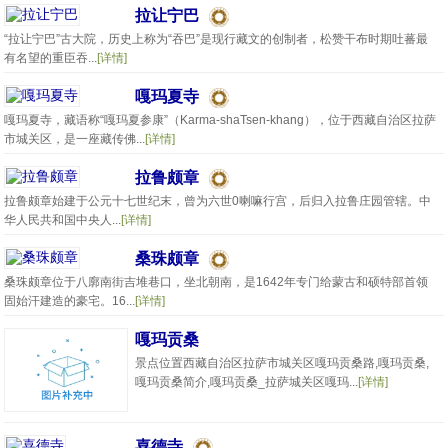
拉让宁巴
“拉让宁巴”古大院，历史上称为“吞巴”是现行藏文的创制者，松赞干布时期吐蕃最
有名望的重臣吞...
[详情]
嘎玛夏寺
嘎玛夏寺，藏语称“嘎玛夏参康”（Karma-shaTsen-khang），位于西藏自治区拉萨
市城关区，是一座藏传佛...
[详情]
拉鲁颇章
拉鲁颇章始建于公元十七世纪末，曾为六世0喇嘛行宫，后归入拉鲁庄园管辖。中
华人民共和国中央人...
[详情]
桑珠颇章
桑珠颇章位于八廓南街吉堆巷口，坐北朝南，是1642年专门给蒙古和硕特部首领
固始汗建造的豪宅。16...
[详情]
嘎玛贡桑
景点位置西藏自治区拉萨市城关区嘎玛贡桑路,嘎玛贡桑,
嘎玛贡桑简介,嘎玛贡桑_拉萨城关区嘎玛...
[详情]
喜德寺