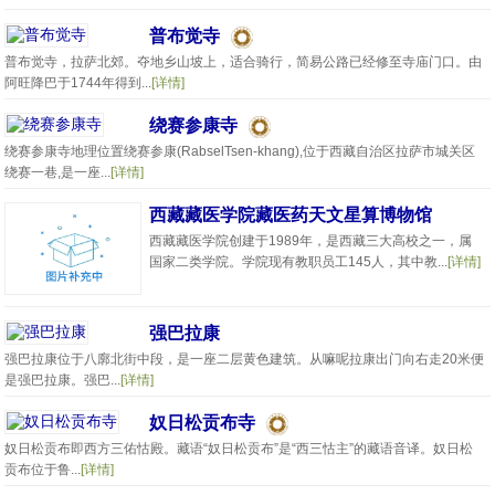
普布觉寺
普布觉寺，拉萨北郊。夺地乡山坡上，适合骑行，简易公路已经修至寺庙门口。由
阿旺降巴于1744年得到...
[详情]
绕赛参康寺
绕赛参康寺地理位置绕赛参康(RabselTsen-khang),位于西藏自治区拉萨市城关区
绕赛一巷,是一座...
[详情]
西藏藏医学院藏医药天文星算博物馆
西藏藏医学院创建于1989年，是西藏三大高校之一，属
国家二类学院。学院现有教职员工145人，其中教...
[详情]
强巴拉康
强巴拉康位于八廓北街中段，是一座二层黄色建筑。从嘛呢拉康出门向右走20米便
是强巴拉康。强巴...
[详情]
奴日松贡布寺
奴日松贡布即西方三佑怙殿。藏语“奴日松贡布”是“西三怙主”的藏语音译。奴日松
贡布位于鲁...
[详情]