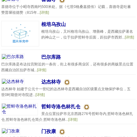
喜德寺位于小昭寺西南约500米处。据《七世0格桑嘉措传》记载，喜德寺是吐蕃
赞普墀祖德赞（815年...
[详情]
根培乌孜山
根培乌孜山，又叫格培乌孜山、增善峰，是西藏拉萨著名
的神山之一，位于拉萨哲蚌寺后面，距拉萨市西郊...
[详情]
巴尔库路
巴尔库路是布达拉宫附近的一条街，街上有很多商业区，还有很多的商贩景点位置
西藏自治区拉萨市城...
[详情]
达杰林寺
达杰林寺 始建于公元十一世纪的达杰林寺是西藏自治区级重点文物保护单位，五
世0时期曾对寺院进...
[详情]
哲蚌寺洛色林扎仓
景点位置拉萨市北京西路276号哲蚌寺内,哲蚌寺洛色林扎
仓,哲蚌寺洛色林扎仓简介,哲蚌寺洛色林...
[详情]
门孜康