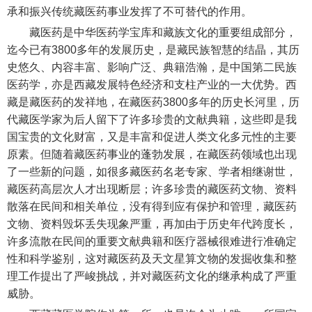
承和振兴传统藏医药事业发挥了不可替代的作用。
藏医药是中华医药学宝库和藏族文化的重要组成部分，
迄今已有3800多年的发展历史，是藏民族智慧的结晶，其历
史悠久、内容丰富、影响广泛、典籍浩瀚，是中国第二民族
医药学，亦是西藏发展特色经济和支柱产业的一大优势。西
藏是藏医药的发祥地，在藏医药3800多年的历史长河里，历
代藏医学家为后人留下了许多珍贵的文献典籍，这些即是我
国宝贵的文化财富，又是丰富和促进人类文化多元性的主要
原素。但随着藏医药事业的蓬勃发展，在藏医药领域也出现
了一些新的问题，如很多藏医药名老专家、学者相继谢世，
藏医药高层次人才出现断层；许多珍贵的藏医药文物、资料
散落在民间和相关单位，没有得到应有保护和管理，藏医药
文物、资料毁坏丢失现象严重，再加由于历史年代跨度长，
许多流散在民间的重要文献典籍和医疗器械很难进行准确定
性和科学鉴别，这对藏医药及天文星算文物的发掘收集和整
理工作提出了严峻挑战，并对藏医药文化的继承构成了严重
威胁。