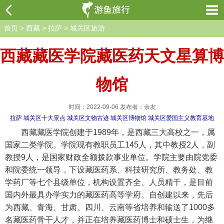
首页
>
西藏
>
拉萨
>
城关区旅游
西藏藏医学院藏医药天文星算博
物馆
时间：2022-09-06 发布者：余友
拉萨
城关区十大景点
城关区文物古迹
城关区博物馆
城关区爱国主义教育基地
西藏藏医学院创建于1989年，是西藏三大高校之一，属
国家二类学院。学院现有教职员工145人，其中教授2人，副
教授9人，是国家财政全额拨款事业单位。学院主要由院党委
和院委统一领导，下设藏医药系、科技研究所、教务处、教
学药厂等七个县级单位，机构设置齐全、人员精干，是目前
国内外最具办学实力的藏医药高等学府。自创建以来，先后
为西藏、青海、甘肃、四川、云南等省培养和输送了1000多
名藏医药骨干人才，并正在培养藏医药博士和硕士生，为继