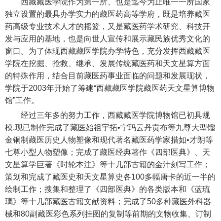
西藏藏医学院作为第一所、也是迄今为止唯一一所国家
独立设置的最具办学实力的藏医药高等学府，既是培养藏医
药高级专业技术人才的摇篮，又是藏医药学术研究、科技开
发与应用的基地，也是向世人宣传和展示藏民族优秀文化的
窗口。为了体现西藏藏医学院办学特色，充分发挥西藏藏医
学院在挖掘、抢救、继承、发展传统藏医药和天文星算方面
的特殊作用，结合目前藏医药事业面临的问题和发展现状，
学院于2003年开始了筹建“西藏藏医学院藏医药天文星算博物
馆”工作。
经过三年多的努力工作，西藏藏医学院博物馆已初具规
模,现已制作完成了藏医始祖宇拓•宁玛云丹贡布等九尊大型镏
金铜制藏医历史人物塑像和现代著名藏医药学家措如•才朗等
七尊小型人物塑像；完成了藏医经典著作《四部医典》、天
文星算学巨著《时轮本注》等十几部古籍的金汁刻写工作；
策划和完成了藏医史和天文星算史各100多幅唐卡的近一半的
绘制工作；搜集和整理了《四部医典》的各类版本和《蓝琉
璃》等十几部藏医古籍文献资料；完成了50多种藏医外科器
械和80副藏医彩色系列挂图的复制等前期的文物收集、订制