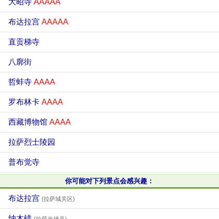
大昭寺
AAAAA
布达拉宫
AAAAA
直贡梯寺
八廓街
哲蚌寺
AAAA
罗布林卡
AAAA
西藏博物馆
AAAA
拉萨烈士陵园
普布觉寺
你可能对下列景点会感兴趣：
布达拉宫
(拉萨城关区)
纳木错