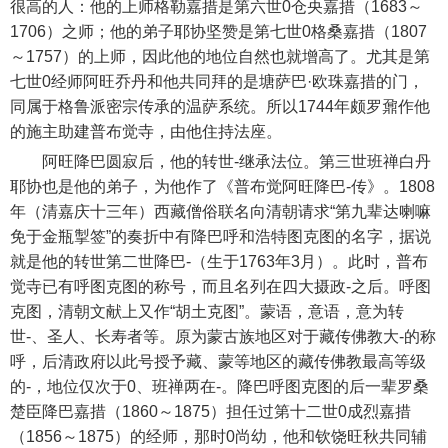
很高的人：他的上师格勒嘉措是第六世0仓央嘉措（1683～
1706）之师；他的弟子耶协坚赞是第七世0格桑嘉措（1807
～1757）的上师，因此他的地位自然也就增高了。尤其是第
七世0经师阿旺乔丹和他共同拜的是塘萨巴·欧珠嘉措的门，
同属于格鲁派密宗传承的温萨系统。所以1744年颇罗鼐作他
的施主助建普布觉寺，由他住持法座。
阿旺降巴圆寂后，他的转世-继承法位。第三世班禅白丹
耶协也是他的弟子，为他作了《普布觉阿旺降巴-传》。1808
年（清嘉庆十三年）西藏僧俗联名向清朝请求“第九辈达喇嘛
免于金瓶掣签”的奏折中有降巴呼和浩特图克图的名字，据说
就是他的转世第二世降巴-（生于1763年3月）。此时，普布
觉寺已有呼图克图的称号，而且名列在四大摄政-之后。呼图
克图，清朝文献上又作“胡土克图”。蒙语，意语，意为转
世-、圣人、长寿者等。原为蒙古族地区对于藏传佛教大-的称
呼，后清政府以此号授予藏、蒙等地区的藏传佛教最高等级
的-，地位仅次于0、班禅两在-。降巴呼图克图的后一辈罗桑
楚臣降巴嘉措（1860～1875）担任过第十二世0成烈嘉措
（1856～1875）的经师，那时0尚幼，他和钦饶旺秋共同辅