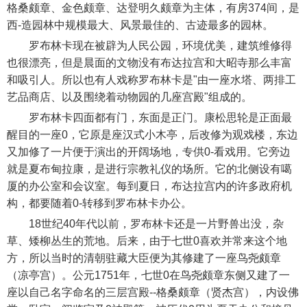
格桑颇章、金色颇章、达登明久颇章为主体，有房374间，是
西-造园林中规模最大、风景最佳的、古迹最多的园林。
罗布林卡现在被辟为人民公园，环境优美，建筑维修得
也很漂亮，但是晨面的文物没有布达拉宫和大昭寺那么丰富
和吸引人。所以也有人戏称罗布林卡是"由一座水塔、两排工
艺品商店、以及围绕着动物园的几座宫殿"组成的。
罗布林卡四面都有门，东面是正门。康松思轮是正面最
醒目的一座0，它原是座汉式小木亭，后改修为观戏楼，东边
又加修了一片便于演出的开阔场地，专供0-看戏用。它旁边
就是夏布甸拉康，是进行宗教礼仪的场所。它的北侧设有噶
厦的办公室和会议室。每到夏日，布达拉宫内的许多政府机
构，都要随着0-转移到罗布林卡办公。
18世纪40年代以前，罗布林卡还是一片野兽出没，杂
草、矮柳丛生的荒地。后来，由于七世0喜欢并常来这个地
方，所以当时的清朝驻藏大臣便为其修建了一座鸟尧颇章
（凉亭宫）。公元1751年，七世0在鸟尧颇章东侧又建了一
座以自己名字命名的三层宫殿--格桑颇章（贤杰宫），内设佛