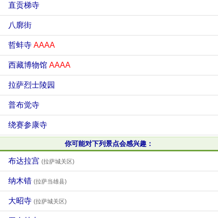
直贡梯寺
八廓街
哲蚌寺
AAAA
西藏博物馆
AAAA
拉萨烈士陵园
普布觉寺
绕赛参康寺
你可能对下列景点会感兴趣：
布达拉宫
(拉萨城关区)
纳木错
(拉萨当雄县)
大昭寺
(拉萨城关区)