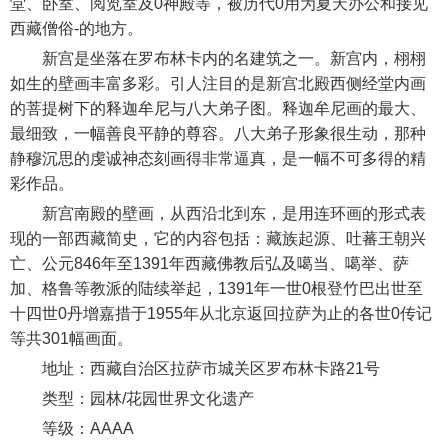
堂、卧室、阅览室及0神殿等，被历代0用为夏天办公和接见
西藏僧俗-的地方。
新宫是坐落在罗布林卡内的名建筑之一。新宫内，栩栩
如生的壁画丰富多彩。引人注目的是新宫北殿西侧经堂内画
的菩提树下的释迦牟尼与八大弟子图。释迦牟尼画的最大、
最细致，一幅善良平静的尊容。八大弟子形象很生动，那种
静穆沉思的虔诚神态刻画得非常逼真，是一幅不可多得的精
彩作品。
新宫南殿的壁画，从西沿北到东，是用连环画的形式表
现的一部西藏简史，它的内容包括：藏族起源、吐蕃王朝兴
亡、公元846年至1391年西藏佛教后弘及噶当、噶举、萨
加、格鲁等教派的陆续举起，1391年一世0根登竹巴出世至
十四世0丹增嘉措于1955年从北京返回拉萨为止的各世0传记
等共301幅画面。
地址：西藏自治区拉萨市城关区罗布林卡路21号
类型：园林/花园世界文化遗产
等级：AAAA