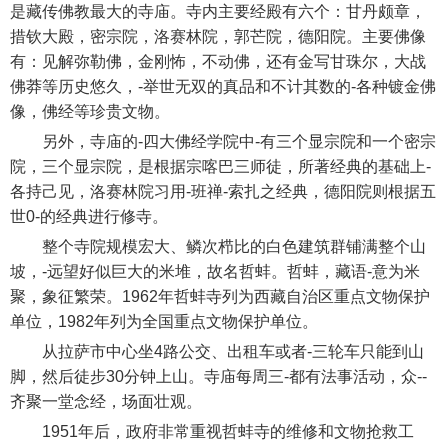
是藏传佛教最大的寺庙。寺内主要经殿有六个：甘丹颇章，
措钦大殿，密宗院，洛赛林院，郭芒院，德阳院。主要佛像
有：见解弥勒佛，金刚怖，不动佛，还有金写甘珠尔，大战
佛莽等历史悠久，-举世无双的真品和不计其数的-各种镀金佛
像，佛经等珍贵文物。
另外，寺庙的-四大佛经学院中-有三个显宗院和一个密宗
院，三个显宗院，是根据宗喀巴三师徒，所著经典的基础上-
各持己见，洛赛林院习用-班禅-索扎之经典，德阳院则根据五
世0-的经典进行修寺。
整个寺院规模宏大、鳞次栉比的白色建筑群铺满整个山
坡，-远望好似巨大的米堆，故名哲蚌。哲蚌，藏语-意为米
聚，象征繁荣。1962年哲蚌寺列为西藏自治区重点文物保护
单位，1982年列为全国重点文物保护单位。
从拉萨市中心坐4路公交、出租车或者-三轮车只能到山
脚，然后徒步30分钟上山。寺庙每周三-都有法事活动，众--
齐聚一堂念经，场面壮观。
1951年后，政府非常重视哲蚌寺的维修和文物抢救工