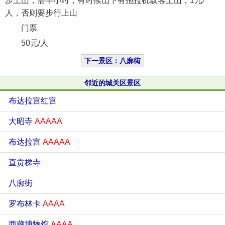
步上山，需半小时；有时候山下有拖拉机载客上山，1元/
人，否则要步行上山
门票
50元/人
下一景区：八廓街
邻近的城关区景区
布达拉宫红宫
大昭寺
AAAAA
布达拉宫
AAAAA
直贡梯寺
八廓街
罗布林卡
AAAA
西藏博物馆
AAAA