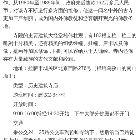
作。从1980年至1989年间，政府先后拨款162万多元人民
币，对该寺不断进行多方面的维修，使这一闻名中外的古寺
更加庄严华丽，成为国内外佛教徒和游客朝拜观光的佛教圣
地。
寺院的主要建筑大经堂雄伟壮观，有183根立柱，柱上的
雕刻十分精美，还有精美的织绣经幢、挂幢、唐卡以及佛
像，壁画等加以修饰，同时可以容纳八千人诵经。寺内还保
存有大量藏族的古代文献和经籍。
地址：拉萨市城关区北京西路276号（根培乌孜山的南山
坳里）
类型：历史建筑寺庙
游玩时间：建议2-3小时
开放时间：
9:00-16:00辩经14:30开始，下午大部分佛殿都不开门
交通
乘公交24、25路公交车到哲蚌寺站下，然后沿当巴路徒