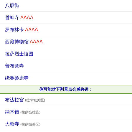
八廓街
哲蚌寺
AAAA
罗布林卡
AAAA
西藏博物馆
AAAA
拉萨烈士陵园
普布觉寺
绕赛参康寺
你可能对下列景点会感兴趣：
布达拉宫
(拉萨城关区)
纳木错
(拉萨当雄县)
大昭寺
(拉萨城关区)