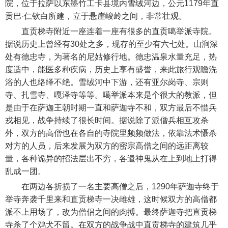
院，位于拉萨以东墨竹工卡县境内雪绒河边，公元1179年直
贡巴·仁钦白所建，立于悬崖峻岭之间，非常壮观。
直贡梯寺附近一座连着一座有很多的直贡噶举派寺院。
据说历史上曾经有30处之多，现存的至少有六七处。山涧深
处有德忠寺，为著名的尼姑修行地。德忠温泉水量充足，热
度适中，能医多种疾病，历史上享有盛誉，来此旅行观瞻洗
浴的人也络绎不绝。雪绒河中下游，还有亚尔岗寺、宗则
寺、扎雪寺、嘎泽寺等等。噶举派本来是个很大的教派，但
是由于在萨迦王朝时期一直和萨迦寺不和，双方最后不惜兵
戎相见，战争持续了很长时间。据说除了派僧兵相互攻杀
外，双方的高僧也在各自的寺院里频频做法，依靠法术慑杀
对方的人员，后来发展为双方的密宗高僧之间的远距离较
量，各种诡异的招法层出不穷，各遣神鬼从在上到地上打得
乱成一团。
在两边各折损了一名主要高僧之后，1290年萨迦寺终于
举寺奔袭千里来和直贡梯寺一决雌雄，这时候双方的高僧都
派不上用场了，改为僧侣之间的肉搏。最终萨迦寺把直贡梯
寺杀了个鸡犬不留。在双方的战争战中直贡梯寺的建筑几乎