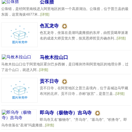
公珠措
公珠错，是经阿里南线进入阿里地区的第一个高原湖泊。公珠措，位于普兰县的最
东面，这里海拔4877米...
[详情]
色瓦龙寺
色瓦龙寺，坐落在圣湖玛庞雍措的东岸，由哲贡噶举派著
名的成道大师贡觉久赞，按其恩师哲贡共确赤列...
[详情]
马攸木拉山口
马攸木拉山口位于阿里地区霍尔巴乡西侧，是日喀则市和阿里地区的地理分界，过
了这个山口，就进入阿...
[详情]
贡不日寺
贡不日寺，在阿里地区之普兰县境内，位于县城边马甲藏
布河的北岸。贡不日寺，亦称“故宫”，是普兰县...
[详情]
即乌寺（极物寺）吉乌寺
即乌寺又名“极物寺”、“齐乌寺”、“基乌寺”、“积务寺”。即
乌寺坐落在“圣湖”玛庞雍措...
[详情]