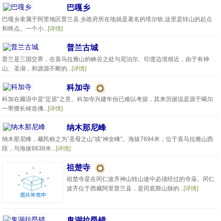
巴嘎乡
巴嘎乡隶属于阿里地区普兰县.乡政府所在地就是著名的塔尔钦.这里是转山的起点
和终点。一个小...
[详情]
普兰古城
普兰是三国交界，在喜马拉雅山的峡谷之处与尼泊尔、印度边境很近，由于有神
山、圣湖，和源源不断的...
[详情]
科加寺
科加在藏语中是“定居”之意。科加寺兴建年份已难以考据，其来历据说是源于噶尔
一带擅长铸造佛...
[详情]
纳木那尼峰
纳木那尼峰，藏民称之为“圣母之山”或“神女峰”。海拔7694米，位于喜马拉雅山西
段，与海拔6638米...
[详情]
祖楚寺
祖楚寺是在冈仁波齐神山转山途中必须经过的寺庙。冈仁
波齐位于西藏阿里普兰县，是冈底斯山脉的...
[详情]
鬼湖拉昂错