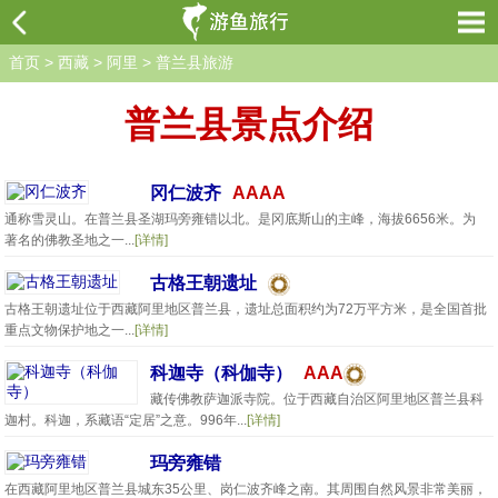
首页
>
西藏
>
阿里
>
普兰县旅游
普兰县景点介绍
冈仁波齐
AAAA
通称雪灵山。在普兰县圣湖玛旁雍错以北。是冈底斯山的主峰，海拔6656米。为
著名的佛教圣地之一...
[详情]
古格王朝遗址
古格王朝遗址位于西藏阿里地区普兰县，遗址总面积约为72万平方米，是全国首批
重点文物保护地之一...
[详情]
科迦寺（科伽寺）
AAA
藏传佛教萨迦派寺院。位于西藏自治区阿里地区普兰县科
迦村。科迦，系藏语“定居”之意。996年...
[详情]
玛旁雍错
在西藏阿里地区普兰县城东35公里、岗仁波齐峰之南。其周围自然风景非常美丽，