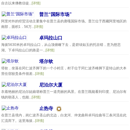
自古以来佛教信徒...
[详情]
普兰“国际市场”
阿里对外的经贸活动主要集中在普兰县的唐嘎国际市场。普兰位于西藏阿里地区的
南部，面积1．56万...
[详情]
卓玛拉山口
海拔5630米的卓玛拉山口，从山顶俯瞰下去，是碧绿如玉的托吉错，意为慈悲
湖。下卓玛拉山口的路是一...
[详情]
塔尔钦
塔钦，坐落在冈仁波齐脚下的一个小村庄，村子位于冈仁波齐峰脚下是转山的大本
营住宿较贵条件很差...
[详情]
尼泊尔大厦
衣着艳丽的尼泊尔姑娘堪称普兰一道亮丽的风景。在普兰既能看到印度、尼泊尔有
钱的朝圣人，也能...
[详情]
止热寺
在普兰县境内，岗仁波齐圣山的北边，白龙河、仲龙曲和卓玛拉曲等三条河流在此
汇流而下。这里海拔...
[详情]