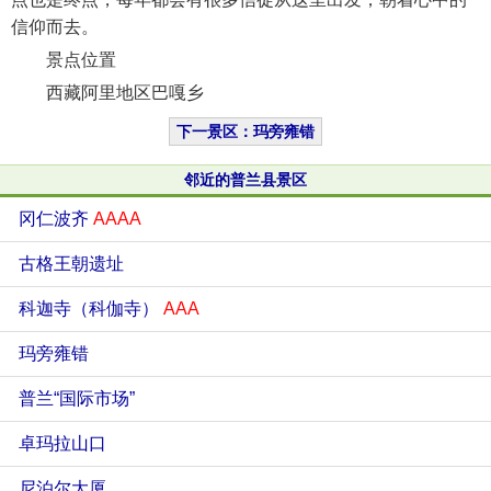
信仰而去。
景点位置
西藏阿里地区巴嘎乡
下一景区：玛旁雍错
邻近的普兰县景区
冈仁波齐
AAAA
古格王朝遗址
科迦寺（科伽寺）
AAA
玛旁雍错
普兰“国际市场”
卓玛拉山口
尼泊尔大厦