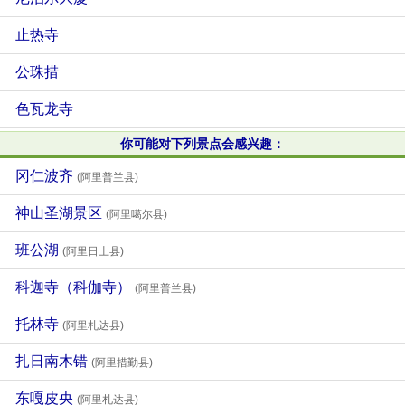
止热寺
公珠措
色瓦龙寺
你可能对下列景点会感兴趣：
冈仁波齐
(阿里普兰县)
神山圣湖景区
(阿里噶尔县)
班公湖
(阿里日土县)
科迦寺（科伽寺）
(阿里普兰县)
托林寺
(阿里札达县)
扎日南木错
(阿里措勤县)
东嘎皮央
(阿里札达县)