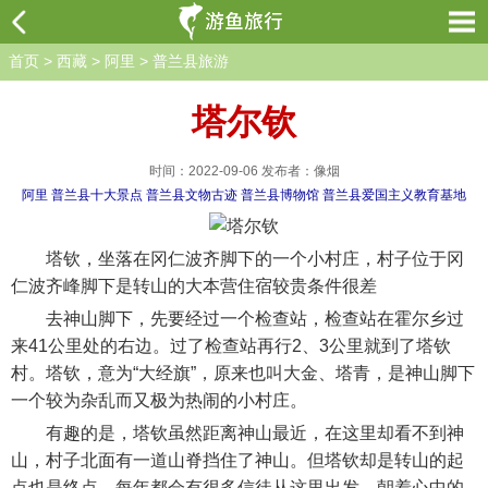
首页
>
西藏
>
阿里
>
普兰县旅游
塔尔钦
时间：2022-09-06 发布者：像烟
阿里
普兰县十大景点
普兰县文物古迹
普兰县博物馆
普兰县爱国主义教育基地
塔钦，坐落在冈仁波齐脚下的一个小村庄，村子位于冈
仁波齐峰脚下是转山的大本营住宿较贵条件很差
去神山脚下，先要经过一个检查站，检查站在霍尔乡过
来41公里处的右边。过了检查站再行2、3公里就到了塔钦
村。塔钦，意为“大经旗”，原来也叫大金、塔青，是神山脚下
一个较为杂乱而又极为热闹的小村庄。
有趣的是，塔钦虽然距离神山最近，在这里却看不到神
山，村子北面有一道山脊挡住了神山。但塔钦却是转山的起
点也是终点，每年都会有很多信徒从这里出发，朝着心中的