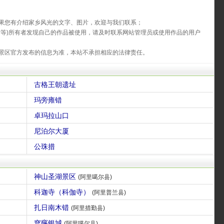
果您有介绍家乡风光的文字、图片，欢迎与我们联系；
片等)所有者发现自己的作品被使用，请及时联系网站管理员或使用作品的用户
景区官方发布的信息为准，本站不承担相应的法律责任。
古格王朝遗址
玛旁雍错
卓玛拉山口
尼泊尔大厦
公珠措
神山圣湖景区
(阿里噶尔县)
科迦寺（科伽寺）
(阿里普兰县)
扎日南木错
(阿里措勤县)
穹窿银城
(阿里噶尔县)