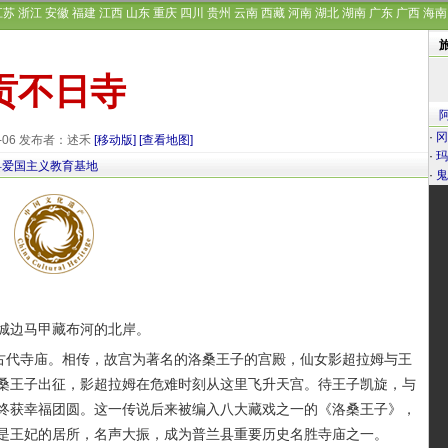
江苏
浙江
安徽
福建
江西
山东
重庆
四川
贵州
云南
西藏
河南
湖北
湖南
广东
广西
海南
贡不日寺
·
冈
9-06 发布者：述禾
[移动版]
[查看地图]
·
玛
县爱国主义教育基地
·
鬼
城边马甲藏布河的北岸。
古代寺庙。相传，故宫为著名的洛桑王子的宫殿，仙女影超拉姆与王
桑王子出征，影超拉姆在危难时刻从这里飞升天宫。待王子凯旋，与
终获幸福团圆。这一传说后来被编入八大藏戏之一的《洛桑王子》，
是王妃的居所，名声大振，成为普兰县重要历史名胜寺庙之一。