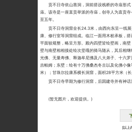
贡不日寺依山凿洞，洞前搭设栈桥的寺庙形式，
庙。该寺是一座直贡举派的寺庙，创寺人为直贡寺
至五年。
贡不日寺洞窟全长24.3米，由西向东呈一线展开
康、修行室等洞窟组成。临江一面用木桩承板，搭设栈
平面较规整，略呈方形。殿内四壁皆绘壁画，南壁
壁与南壁相相接处绘次坚嘎的骑马随从，其后相继
光佛、无量寿佛、释迦牟尼佛及八大弟子、十六罗
吉帕姆；东壁：绘有十万佛桑杰冬古以及化佛小像等。
米）；甘珠尔拉康系横长洞窟，面积28平方米（长
贡不日寺早期为修行洞窟，后因建寺并有神话流
(暂无图片，欢迎提供。)
[以上内