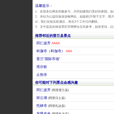
温馨提示：
1、欢迎各位网友积极参与，共同创建我们美好的家园。如
2、本站为公益性旅游攻略网站，如版权(不限于文字、图
id，我们在核实权属后，将在3个工作日内删除。
3、文中提及的旅游景区官网网址仅供参考，如有变动，以
推荐邻近的普兰县景点
冈仁波齐
AAAA
科迦寺（科伽寺）
AAA
普兰“国际市场”
塔尔钦
止热寺
你可能对下列景点会感兴趣
冈仁波齐
(阿里普兰县)
班公湖
(阿里日土县)
托林寺
(阿里札达县)
东嘎皮央
(阿里札达县)