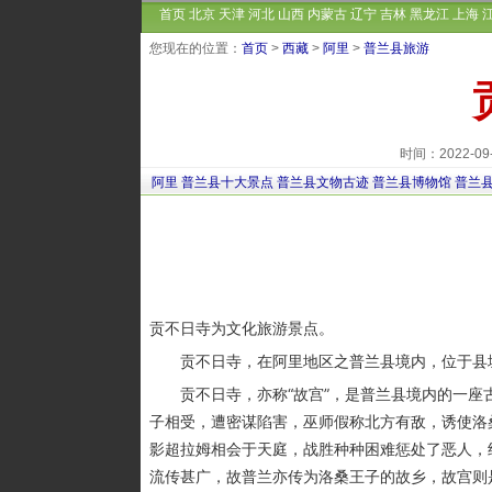
首页
北京
天津
河北
山西
内蒙古
辽宁
吉林
黑龙江
上海
您现在的位置：
首页
>
西藏
>
阿里
>
普兰县旅游
时间：2022-0
阿里
普兰县十大景点
普兰县文物古迹
普兰县博物馆
普兰
贡不日寺为文化旅游景点。
贡不日寺，在阿里地区之普兰县境内，位于县
贡不日寺，亦称“故宫”，是普兰县境内的一座
子相受，遭密谋陷害，巫师假称北方有敌，诱使洛
影超拉姆相会于天庭，战胜种种困难惩处了恶人，
流传甚广，故普兰亦传为洛桑王子的故乡，故宫则