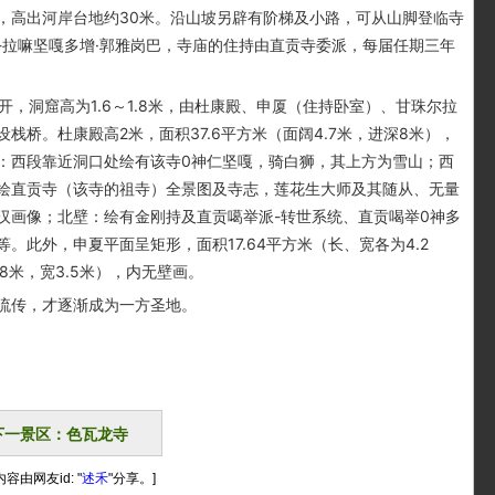
高出河岸台地约30米。沿山坡另辟有阶梯及小路，可从山脚登临寺
-拉嘛坚嘎多增·郭雅岗巴，寺庙的住持由直贡寺委派，每届任期三年
，洞窟高为1.6～1.8米，由杜康殿、申厦（住持卧室）、甘珠尔拉
桥。杜康殿高2米，面积37.6平方米（面阔4.7米，进深8米），
：西段靠近洞口处绘有该寺0神仁坚嘎，骑白狮，其上方为雪山；西
绘直贡寺（该寺的祖寺）全景图及寺志，莲花生大师及其随从、无量
汉画像；北壁：绘有金刚持及直贡噶举派-转世系统、直贡喝举0神多
此外，申夏平面呈矩形，面积17.64平方米（长、宽各为4.2
8米，宽3.5米），内无壁画。
传，才逐渐成为一方圣地。
下一景区：色瓦龙寺
容由网友id: "
述禾
"分享。]