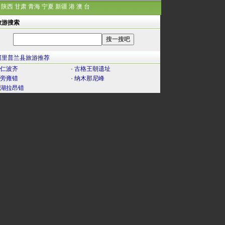
陕西
甘肃
青海
宁夏
新疆
港
澳
台
旅游搜索
阿里普兰县旅游推荐
仁波齐
·
古格王朝遗址
旁雍错
·
纳木那尼峰
湖拉昂错