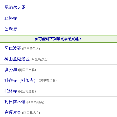
尼泊尔大厦
止热寺
公珠措
你可能对下列景点会感兴趣：
冈仁波齐
(阿里普兰县)
神山圣湖景区
(阿里噶尔县)
班公湖
(阿里日土县)
科迦寺（科伽寺）
(阿里普兰县)
托林寺
(阿里札达县)
扎日南木错
(阿里措勤县)
东嘎皮央
(阿里札达县)