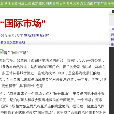
江苏
浙江
安徽
福建
江西
山东
重庆
四川
贵州
云南
西藏
河南
湖北
湖南
广东
广西
海南
“国际市场”
·
冈
9-06 发布者：明了
[移动版]
[查看地图]
·
玛
县爱国主义教育基地
·
鬼
际市场。普兰位于西藏阿里地区的南部，面积1．56万平方公里，
21条边界自然通道，是西藏的西南门户。普兰县分新旧两城，两城之
一条玉带从县城旁流过，县城海拔3900米，是全县海拔最低的地
久，普兰自古以来就是西藏重要的对外贸易通道，每年夏、冬季，印
，更使得普兰具“国际性”色彩。
，也自然形成了一个市场，称为“桥头市场”，主要是内地小商小贩
印度、尼泊尔商人和极少数当地藏民的经商场所。一个市场在河东，
、国际市场相对独立而又相互关连的商业格局。据记载，普兰县民间
期，中国政府正式批准设立“国际市场”，这里成了西藏自治区重要的对外