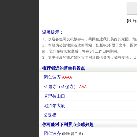
[以上内
温馨提示：
1、欢迎各位网友积极参与，共同创建我们美好的家园。如
2、本站为公益性旅游攻略网站，如版权(不限于文字、图
id，我们在核实权属后，将在3个工作日内删除。
3、文中提及的旅游景区官网网址仅供参考，如有变动，以
推荐邻近的普兰县景点
冈仁波齐
AAAA
科迦寺（科伽寺）
AAA
卓玛拉山口
尼泊尔大厦
公珠措
你可能对下列景点会感兴趣
冈仁波齐
(阿里普兰县)