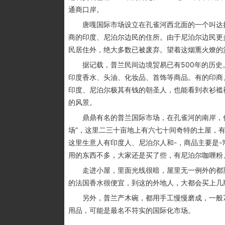
通商口岸。
唐嘎国际市场设立在孔雀河西北面的一个叫达拉
商的印度、尼泊尔边民的住所。由于尼泊尔边民更
民居住外，绝大多数已被废弃。望着这烟熏火燎的
据记载，普兰民间边境贸易已有500年的历史
印度香水、头油、化妆品、首饰等商品。有的印商
印度、尼泊尔极其有钱的朝圣人，也能看到衣衫褴
的风景。
鼎鼎有名的普兰国际市场，在孔雀河的南岸，你可
场”，这里二三十亩地上有六七十间奇特的土屋，
这里生意人有印度人、尼泊尔人和-，商品主要是
用的东西不多，大家还是买了些，有尼泊尔咖喱粉
走进小屋，里面光线很暗，屋里无一例外的都熏
的法国香水很便宜，到这的外地人，大都会买上几
另外，普兰产木碗，都用手工慢慢磨成，一般7~
用品，可能是最名不符实的国际化市场。