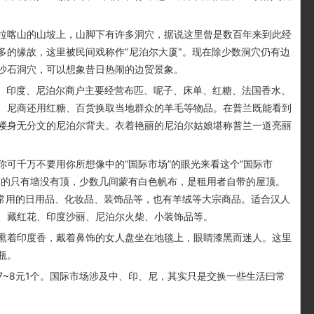
喀山的山坡上，山脚下有许多洞穴，据说这里曾是数百年来到此经
多的缘故，这里被民间戏称作"尼泊尔大厦"。现在除少数洞穴仍有边
沙石洞穴，可以想象昔日热闹的边贸景象。
。印度、尼泊尔商户主要经营布匹、呢子、床单、红糖、法国香水、
、尼商还用红糖、百货换取当地群众的羊毛等物品。在普兰既能看到
褛身无分文的尼泊尔背夫。衣着艳丽的尼泊尔姑娘堪称普兰一道亮丽
千万不要用你所想像中的“国际市场”的眼光来看这个“国际市
有的只有墙没有顶，少数几间蒙有白色帆布，是租用者自带的屋顶。
-常用的日用品、化妆品、装饰品等，也有羊绒等大宗商品。适合汉人
、藏红花、印度沙丽、尼泊尔火柴、小装饰品等。
着印度香，戴着鼻饰的女人盘坐在地毯上，眼睛漆黑而迷人。这里
瓶。
8元1个。国际市场涉及中、印、尼，其实只是交换一些生活曰常