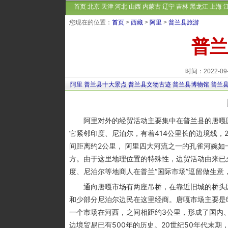
首页
北京
天津
河北
山西
内蒙古
辽宁
吉林
黑龙江
上海
您现在的位置：
首页
>
西藏
>
阿里
>
普兰县旅游
普兰
时间：2022-0
阿里
普兰县十大景点
普兰县文物古迹
普兰县博物馆
普兰
阿里对外的经贸活动主要集中在普兰县的唐嘎国
它紧邻印度、尼泊尔，有着414公里长的边境线，
间距离约2公里， 阿里四大河流之一的孔雀河婉如
方。由于这里地理位置的特殊性，边贸活动由来已
度、尼泊尔等地商人在普兰“国际市场”逗留做生意
通向唐嘎市场有两座吊桥，在靠近旧城的桥头区
和少部分尼泊尔边民在这里经商。唐嘎市场主要是
一个市场在河西，之间相距约3公里，形成了国内
边境贸易已有500年的历史。20世纪50年代末