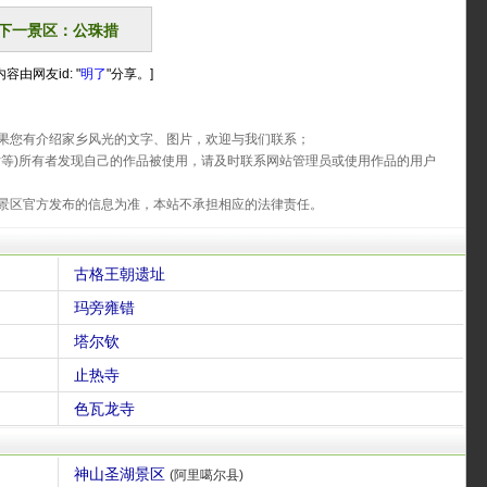
下一景区：公珠措
容由网友id: "
明了
"分享。]
果您有介绍家乡风光的文字、图片，欢迎与我们联系；
片等)所有者发现自己的作品被使用，请及时联系网站管理员或使用作品的用户
景区官方发布的信息为准，本站不承担相应的法律责任。
古格王朝遗址
玛旁雍错
塔尔钦
止热寺
色瓦龙寺
神山圣湖景区
(阿里噶尔县)