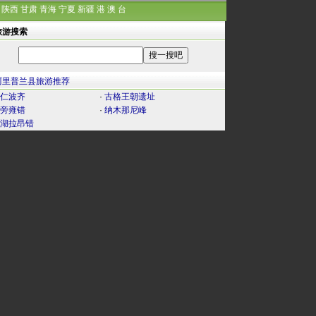
陕西
甘肃
青海
宁夏
新疆
港
澳
台
旅游搜索
阿里普兰县旅游推荐
仁波齐
·
古格王朝遗址
旁雍错
·
纳木那尼峰
湖拉昂错