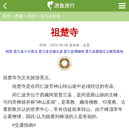
首页
>
西藏
>
阿里
>
普兰县旅游
祖楚寺
时间：2022-09-06 发布者：边荒
阿里
普兰县十大景点
普兰县文物古迹
普兰县博物馆
普兰县爱国主义教育基地
祖楚寺为文化旅游景点。
祖楚寺是在冈仁波齐神山转山途中必须经过的寺庙。
冈仁波齐位于西藏阿里普兰县，是冈底斯山脉的主峰，
与玛旁雍错并称“神山圣湖”，是苯教、藏传佛教、印度教、古
耆那教共认的世界中心，常有信徒前来转山。由于峰顶常年
云雾缭绕，因此-认为能看到峰顶的人是有福的。
#交通指南#