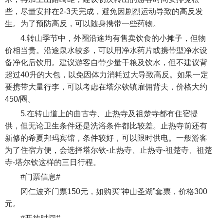
些，尽量安排在2-3天完成，避免因剧烈运动导致的高反发
生。为了预防高反，可以随身携带一些药物。
4.转山季节中，外圈沿途均有售卖饮食的小摊子，但物
价相当贵。沿途泉水较多，可以用净水药片或携带型净水设
备净化后饮用。建议游客自带少量干粮及饮水，但不建议背
超过40升的大包，以免因体力消耗过大导致高反。如果一定
要携带大量行李，可以考虑在塔尔钦镇雇佣背夫，价格大约
450/圈。
5.在转山道上的曲古寺、止热寺及祖楚寺都有住宿提
供，但无论卫生条件还是洗浴条件都比较差。止热寺前还有
新修的希夏邦玛宾馆，条件较好，可以限时供电。一般游客
为了住宿方便，会选择塔尔钦-止热寺、止热寺-祖楚寺、祖楚
寺-塔尔钦这样的三日行程。
#门票信息#
冈仁波齐门票150元，如购买“神山圣湖”套票，价格300
元。