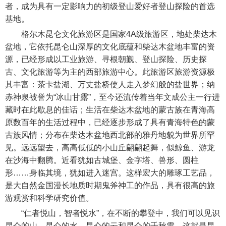
者，成为具有一定影响力的初级登山爱好者登山探险的首选
基地。
格尔木昆仑文化旅游区是国家4A级旅游区，地处柴达木
盆地，它依托昆仑山深厚的文化底蕴和柴达木盆地丰富的资
源，已经形成以工业旅游、寻根朝觐、登山探险、历史探
古、文化旅游等为主的西部旅游中心。此旅游区旅游资源极
其丰富：茶卡盐湖、万丈盐桥使人走入梦幻般的盐世界；纳
赤神泉被誉为“冰山甘露”，至今还流传着当年文成公主一行进
藏时在此歇息的佳话；生活在柴达木盆地的蒙古族在青海高
原数百年的生活过程中，已经逐步形成了具有青海特色的蒙
古族风情；分布在柴达木盆地西北部的雅丹地貌为世界所罕
见。远远望去，高高低低的小山丘翩翩起舞，似鲸鱼、游龙
在沙海中翻腾。近看犹如古城堡、金字塔、兽形、圆柱
形……身临其境，犹如进入迷宫。这样宏大的雕琢工艺品，
是大自然金国漫长地质时期鬼斧神工的作品，具有很高的旅
游观赏和科学研究价值。
“仁者悦山，智者悦水”，在不断的攀登中，我们可以见识
昆仑的山、昆仑的水、昆仑的云和昆仑的千秋雪，这就是昆