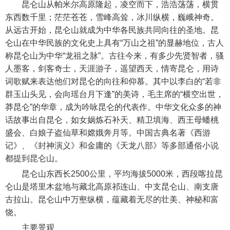
昆仑山从帕米尔高原隆起，凌空而下，浩浩荡荡，横贯
东西数千里；茫茫苍苍，雪峰高耸，冰川纵横，巍峨神奇。
从远古开始，昆仑山就成为中华各民族共同向往的圣地。昆
仑山在中华民族的文化史上具有“万山之祖”的显赫地位，古人
称昆仑山为中华“龙祖之脉”。古往今来，有多少先贤智者，骚
人墨客，剑客奇士，天涯游子，遥望西天，情寄昆仑，用诗
词歌赋来表达他们对昆仑的向往和仰慕。其中以李白的“若非
群玉山头见，会向瑶台月下逢”的美诗，毛主席的“横空出世，
莽昆仑”的华章，成为吟咏昆仑的代表作。中华文化众多的神
话故事出自昆仑，如女娲炼石补天、精卫填海、西王母蟠桃
盛会、白娘子盗仙草和嫦娥奔月等。中国古典名著《西游
记》、《封神演义》和金庸的《天龙八部》等多部通俗小说
都提到昆仑山。
昆仑山东西长2500公里，平均海拔5000米，西段喀拉昆
仑山是塔里木盆地与藏北高原祁连山、中支昆仑山、南支唐
古拉山。昆仑山中万壑纵横，蕴藏着无尽的壮美、神秘和富
饶。
主要景观