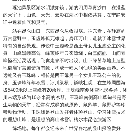
瑶池风景区湖水明澈如镜，湖的四周草青沙白；在湛蓝
的天宇下，山色、天光、云影在湖水中相依共舞，在宁静安
详中透着仙气和灵气。
站在昆仑山口，东西昆仑尽收眼底。往东看，在静寂的
万古雪野中，玉虚峰孤兀雄起，势压万山，造就了冰雪世界
特有的自然景观。传说中玉虚峰是西王母女儿玉虚公主的化
身，山峰巍峨高耸，峰顶终年云雾缭绕，白雪皑皑，山间奇
峰怪石活灵活现，飞禽走兽不时出没。山下绿茵草地上造型
地貌庙宇宫殿错落有致，构成一幅人间仙境的美丽画卷。不
远处又有玉珠峰，相传是西王母另一个女儿玉珠公主的化
身。玉珠峰终年积雪，冰川纵横，巍峨壮观，在主峰周围海
拔5400米以上雪峰有20余座。玉珠峰南侧冰雪地形各异，冰
川末端形成为10余米高的冰琴。玉珠峰南侧高山草甸带是野
生动物的天堂，经常有成群的藏原羚、藏羚羊、藏野驴等珍
稀动物活动。玉珠峰是登山爱好者体验登山、学习冰雪技术
的理想山峰，是理想的高山冰雪训格尔木昆仑旅游区
练场地。每年都会迎来来自世界各地的登山探险爱好