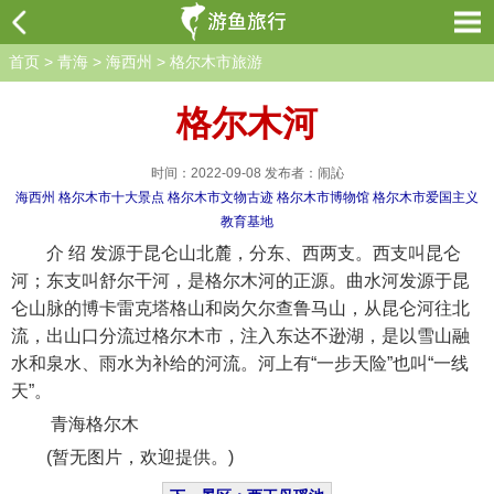
首页
>
青海
>
海西州
>
格尔木市旅游
格尔木河
时间：2022-09-08 发布者：闹訫
海西州
格尔木市十大景点
格尔木市文物古迹
格尔木市博物馆
格尔木市爱国主义
教育基地
介 绍 发源于昆仑山北麓，分东、西两支。西支叫昆仑
河；东支叫舒尔干河，是格尔木河的正源。曲水河发源于昆
仑山脉的博卡雷克塔格山和岗欠尔查鲁马山，从昆仑河往北
流，出山口分流过格尔木市，注入东达不逊湖，是以雪山融
水和泉水、雨水为补给的河流。河上有“一步天险”也叫“一线
天”。
青海格尔木
(暂无图片，欢迎提供。)