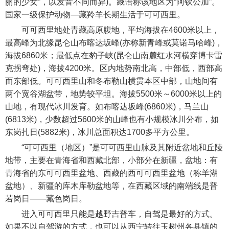
丽的少女”，以发音不同而异)。藏语称该地区为“阿钦公加”。
国家一级保护动物—藏羚羊长期生活于可可西里。
可可西里地处青藏高原腹地，平均海拔在4600米以上，
最高峰为北缘昆仑山布喀达坂峰(亦称新青峰或莫诺马哈峰)，
海拔6860米；最低点在豹子峡(昆仑山南麓红水河横穿博卡雷
克拐弯处)，海拔4200米。区内地势南北高，中部低，西部高
而东部低。可可西里山和冬布勒山横贯本区中部，山地间有
两个宽谷湖盆带，地势较平坦。海拔5500米～6000米以上的
山地，有现代冰川发育。如布喀达坂峰(6860米)，马兰山
(6813米)，少数超过5600米的山峰也有小规模冰川分布，如
东岗扎日(5882米)，冰川总面积达1700多平方公里。
“可可西里（地区）”是可可西里山脉及其附近盆地和丘陵
地带，主要在青海省和西藏北部，小部分在新疆，盆地：有
青海省的东可可西里盆地、西藏的西可可西里盆地（称羊湖
盆地）、新疆的库木库勒盆地等，在西藏区域的南端线是普
若岗日——藏色岗日。
进入可可西里只能是越野吉普车，自驾是最好的方式。
如果不以自驾游的方式，也可以从西宁转往玉树州各县镇的