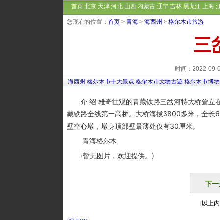
首页
北京
天津
河北
山西
内蒙古
辽宁
吉林
黑龙江
上海
您现在的位置：
首页
>
青海
>
海西州
>
格尔木市旅游
三
时间：2022-09
海西州
格尔木市十大景点
格尔木市文物古迹
格尔木市博物
介 绍 雄奇壮观的青藏铁路三岔河特大桥耸立在
藏铁路全线第一高桥。大桥海拔3800多米，全长69
壁空心墩，墩身顶部壁最薄处仅有30厘米。
青海格尔木
(暂无图片，欢迎提供。)
下一
[以上内