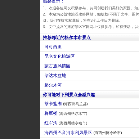
温馨提示：
1、欢迎各位网友积极参与，共同创建我们美好的家园。如
2、本站为公益性旅游攻略网站，如版权(不限于文字、图
id，我们在核实权属后，将在3个工作日内删除。
3、文中提及的旅游景区官网网址仅供参考，如有变动，以
推荐邻近的格尔木市景点
可可西里
昆仑文化旅游区
蒙古族风情园
柴达木盆地
格尔木河
你可能对下列景点会感兴趣
茶卡盐湖
(海西州乌兰县)
将军楼
(海西州格尔木市)
红军沟
(海西州德令哈市)
海西州巴音河水利风景区
(海西州德令哈市)