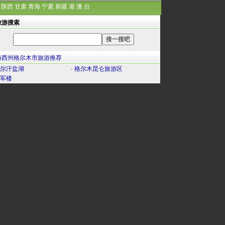
陕西
甘肃
青海
宁夏
新疆
港
澳
台
旅游搜索
海西州格尔木市旅游推荐
尔汗盐湖
·
格尔木昆仑旅游区
军楼