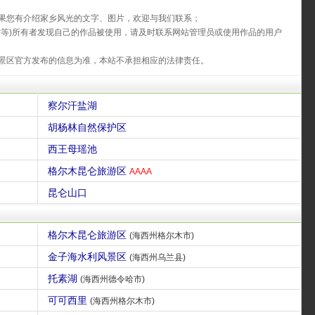
果您有介绍家乡风光的文字、图片，欢迎与我们联系；
片等)所有者发现自己的作品被使用，请及时联系网站管理员或使用作品的用户
景区官方发布的信息为准，本站不承担相应的法律责任。
察尔汗盐湖
胡杨林自然保护区
西王母瑶池
格尔木昆仑旅游区
AAAA
昆仑山口
格尔木昆仑旅游区
(海西州格尔木市)
金子海水利风景区
(海西州乌兰县)
托素湖
(海西州德令哈市)
可可西里
(海西州格尔木市)