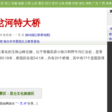
江苏
浙江
安徽
福建
江西
山东
重庆
四川
贵州
云南
西藏
河南
湖北
湖南
广东
广西
海南
岔河特大桥
·
察
-08 发布者：丶艽 卉
[移动版]
[查看地图]
·
将
馆
格尔木市爱国主义教育基地
著名的玉珠山峰北侧，位于青藏高原小南川和野牛沟汇合处，是青
0.19米，桥面距谷底54.1米，共有20个桥墩，其中有17个是圆形薄
景区：昆仑文化旅游区
容由网友id: "
丶艽 卉
"分享。]