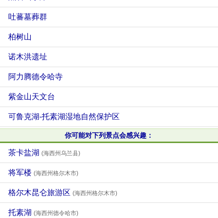
吐蕃墓葬群
柏树山
诺木洪遗址
阿力腾德令哈寺
紫金山天文台
可鲁克湖-托素湖湿地自然保护区
你可能对下列景点会感兴趣：
茶卡盐湖
(海西州乌兰县)
将军楼
(海西州格尔木市)
格尔木昆仑旅游区
(海西州格尔木市)
托素湖
(海西州德令哈市)