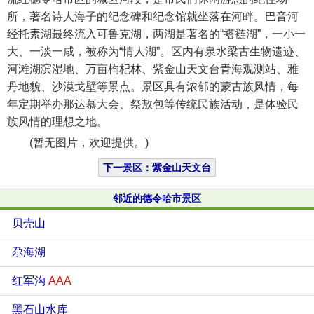
所，著名诗人海子的纪念碑和纪念馆就坐落在河畔。巴音河
经托素湖最终流入可鲁克湖，两湖是著名的“褡裢湖”，一小一
大、一淡一咸，被称为“情人湖”。区内有泉水梁古生物遗迹、
河滩湖滨湿地、万亩枸杞林、紫金山天文台青海观测站、雅
丹地貌、沙漠戈壁等景点。景区具有浓郁的蒙古族风情，每
年定期举办那达慕大会、祭敖包等传统民族活动，是体验民
族风情的理想之地。
(暂无图片，欢迎提供。)
下一景区：紫金山天文台
邻近的德令哈市景区
贝壳山
尕海湖
红军沟
AAA
黑石山水库