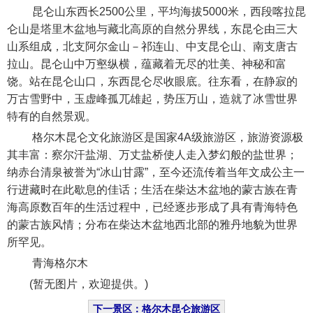
昆仑山东西长2500公里，平均海拔5000米，西段喀拉昆
仑山是塔里木盆地与藏北高原的自然分界线，东昆仑由三大
山系组成，北支阿尔金山－祁连山、中支昆仑山、南支唐古
拉山。昆仑山中万壑纵横，蕴藏着无尽的壮美、神秘和富
饶。站在昆仑山口，东西昆仑尽收眼底。往东看，在静寂的
万古雪野中，玉虚峰孤兀雄起，势压万山，造就了冰雪世界
特有的自然景观。
格尔木昆仑文化旅游区是国家4A级旅游区，旅游资源极
其丰富：察尔汗盐湖、万丈盐桥使人走入梦幻般的盐世界；
纳赤台清泉被誉为“冰山甘露”，至今还流传着当年文成公主一
行进藏时在此歇息的佳话；生活在柴达木盆地的蒙古族在青
海高原数百年的生活过程中，已经逐步形成了具有青海特色
的蒙古族风情；分布在柴达木盆地西北部的雅丹地貌为世界
所罕见。
青海格尔木
(暂无图片，欢迎提供。)
下一景区：格尔木昆仑旅游区