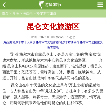
首页
>
青海
>
海西州
>
格尔木市旅游
昆仑文化旅游区
时间：2022-09-08 发布者：小思念
海西州
格尔木市十大景点
格尔木市文物古迹
格尔木市博物馆
格尔木市爱国主义
教育基地
导 游 格尔木市背靠昆仑山，身居万宝汇集的“聚宝盆”柴
达木盆地，形成以格尔木为中心的昆仑文化旅游区。 介
绍 昆仑山从帕米尔高原隆起，凌空而下，浩浩荡荡，横贯东
西数千里；茫茫苍苍，雪峰高耸，冰川纵横，巍峨神奇。从
远古开始，昆仑山就成为中华各民族共同向往的圣地。
昆仑山在中华民族的文化史上具有“万山之祖”的显赫地
位，古人称昆仑山为中华“龙祖之脉”。古往今来，有多少先贤
智者、骚人墨客、剑客奇士、天涯游子，遥望西天，情寄昆
仑，用诗词歌赋来表达他们对昆仑的向往和仰慕。