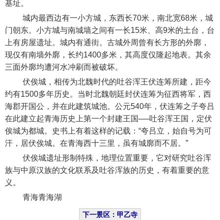
基址。
城内最西边有一小方城，东西长70米，南北宽68米，城
门朝东。小方城与南城墙之间有一长15米、高9米的土台，台
上有房屋遗址。城内有通街。古城外周曾有长方形的外廓，
现仅有南墙外廓，长约1400多米，其高度仅隆起地表。其余
三面外廓均遭河水冲刷而被破坏。
伏俟城，相传为北魏时代的吐谷浑王伏连筹所建，距今
约有1500多年历史。当时北魏朝廷封伏连筹为征西将军，西
海郡开国公，并在此建筑城池。公元540年，伏连筹之子夸吕
在此建立起青海历史上第一个封建王国──吐谷浑王国，定伏
俟城为都城。史书上有着这样的记载：“夸吕立，始自号为可
汗，居伏俟城。在青海西十三里，虽有城廓而不居。”
伏俟城遗址形制特殊，地理位置重要，它对研究吐谷浑
族与中原汉族的文化联系及吐谷浑族的历史，有着重要的意
义。
青海青海湖
下一景区：甲乙寺