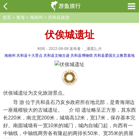
首页
>
青海
>
海南州
>
共和县旅游
伏俟城遗址
时间：2022-09-08 发布者：_漆黒辷爿
海南州
共和县十大景点
共和县文物古迹
共和县博物馆
共和县爱国主义教育基地
伏俟城遗址为文化旅游景点。
导 游 位于共和县石乃亥乡政府所在地北部，是青海湖边
一座规模较大的古城遗址。 介 绍 遗址略呈正方形，其东西
长220米，南北宽200米，城墙高12米，宽17米，保存基本完
好。南面城墙有一宽10米的城门，城内自城门起，向西有一
中轴线，中轴线两旁各有隆起的两排长50米、宽35米的房屋