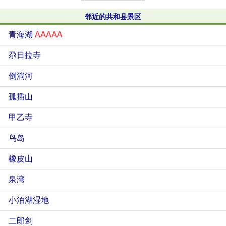
邻近的共和县景区
青海湖
AAAAA
尕日拉寺
倒淌河
孤插山
甲乙寺
鸟岛
橡皮山
泉湾
小泊湖湿地
二郎剑