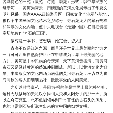
各具特色的三苑（臝苑、诗苑、磨苑）形式，以中华民族的
母亲河——黄河为背景，用磅礴的黄河文化展示出了华夏文
明的风采。国家AAAA级旅游景区，国家文化产业示范基地，
被授予中国民间文化艺术之乡称号；奇石苑庞大的藏石规模
和深厚的文化内涵，使中央电视台《走遍中国》栏目把贵德
亲切地称作“奇石的王国”。
臝苑是一本书，您想读，她定会引您入胜……
青海不仅是江河之源，而且还是世界上最美丽的地方之
一（可可西里自然保护区正在申请成为世界上最美丽的地
方）。黄河是中华民族的母亲河，天下黄河贵德清，而黄河
奇石又是经过黄河的荡涤冲刷而成。所以，以黄河文化为背
景、丰富殷实的文化内涵为底蕴的黄河奇石苑，应该成为青
海高原的客人们细细品味、慢慢享受的人间美景。
之所以雅号臝苑，是因为-裸的美是世界上最纯朴的美，
这种无须修饰的美足以永恒到人类和太阳分手的那一天。所
以在奇石苑里，您不但能领略到千奇百怪的古石头的风采，
也能欣赏到石头所滋生出来的古中国的灿烂文明。