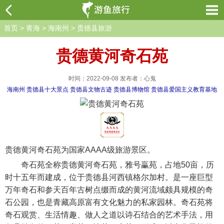
首页
>
青海
>
海南州
>
贵德县旅游
贵德黄河奇石苑
时间：2022-09-08 发布者：心鬼
海南州
贵德县十大景点
贵德县文物古迹
贵德县博物馆
贵德县爱国主义教育基地
贵德黄河奇石苑为国家AAAA级旅游景区。
奇石苑全称贵德黄河奇石苑，雅号臝苑，占地50亩，历
时十五年而建成，位于贵德县河西镇格尔加村。是一座巨型
万年奇石和参天百年古树点缀而成的黄河流域颇具规模的奇
石公园，也是青藏高原富有文化魅力的私家园林。奇石苑将
奇石观赏、生活情趣、做人之道以诗石结合的艺术手法，用