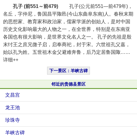
孔子
(前551～前479)
孔子(公元前551—前479年)，
名丘，字仲尼，鲁国昌平陬邑(今山东曲阜东南)人。春秋末期
的思想家、教育家和政治家，儒家学派的创始人，是对中国
历史文化影响最大的人物之一，在全世界，特别是在东南亚
各国也有很大影响，是世界文化名人之一。 孔子的先祖是殷
末纣王之庶兄微子启，启奉商祀，封于宋。六世祖孔父嘉，
始以孔为姓。五世祖木金父避难奔鲁，后乃定居鲁国陬……
详细++
下一景区：羊峡古碑
邻近的贵德县景区
文昌宫
龙王池
珍珠寺
羊峡古碑