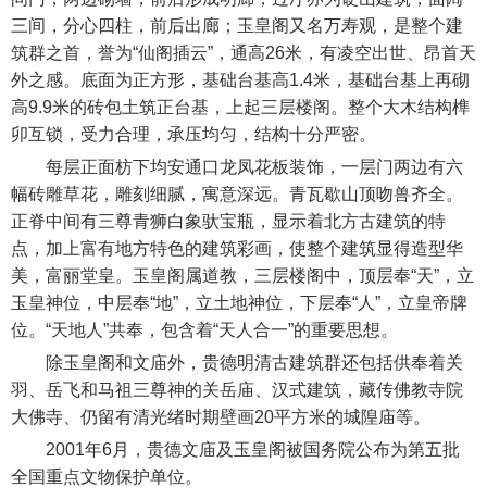
三间，分心四柱，前后出廊；玉皇阁又名万寿观，是整个建
筑群之首，誉为“仙阁插云”，通高26米，有凌空出世、昂首天
外之感。底面为正方形，基础台基高1.4米，基础台基上再砌
高9.9米的砖包土筑正台基，上起三层楼阁。整个大木结构榫
卯互锁，受力合理，承压均匀，结构十分严密。
每层正面枋下均安通口龙凤花板装饰，一层门两边有六
幅砖雕草花，雕刻细腻，寓意深远。青瓦歇山顶吻兽齐全。
正脊中间有三尊青狮白象驮宝瓶，显示着北方古建筑的特
点，加上富有地方特色的建筑彩画，使整个建筑显得造型华
美，富丽堂皇。玉皇阁属道教，三层楼阁中，顶层奉“天”，立
玉皇神位，中层奉“地”，立土地神位，下层奉“人”，立皇帝牌
位。“天地人”共奉，包含着“天人合一”的重要思想。
除玉皇阁和文庙外，贵德明清古建筑群还包括供奉着关
羽、岳飞和马祖三尊神的关岳庙、汉式建筑，藏传佛教寺院
大佛寺、仍留有清光绪时期壁画20平方米的城隍庙等。
2001年6月，贵德文庙及玉皇阁被国务院公布为第五批
全国重点文物保护单位。