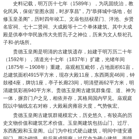
史料记载，明万历十七年（1589年），为巩固统治，教
化民风，保佑“皇图永固，时岁享昌”，乃“恭择城中场地，创
修玉皇圣阁”，历时四年竣工。文庙包括棂星门、泮池、乡贤
名宦祠、七十二贤祠、大成殿等十二个单体建筑。其中大成
殿是供奉中华民族伟大先哲孔子之神位，历来为文人祭祀孔
子和-的场所。
贵德玉皇阁是明清的古建筑遗存，始建于明万历二十年
（1592年），清道光十七年（1837年）扩建，光绪年间
（1875年～1908年）重建。庙观相互毗邻，占地面积61亩，
总建筑面积4915平方米，现存大殿11座，东西两庑46间，钟
鼓楼4座，牌坊1座，亭子长廊23间，明清壁画62平方米，明
清建筑彩画940平方米。贵德玉皇阁古建筑群集儒、道、神为
一体，摒弃门户之见，相依并存，其格局国内罕见。庙观庭
院以中轴线左右对称，大殿厢房雍容大度，气势恢宏。
贵德玉皇阁古建筑群规模宏大，历史悠久，有较高的历
史文物价值和建筑艺术价值。玉皇阁建筑包括山门、过厅、
东西配殿和玉皇阁。山门为中柱式硬山建筑，明间中缝安通
间门，两边砌墙，前后形成明廊；过厅亦为硬山建筑，面阔