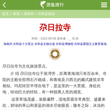
首页
>
青海
>
海南州
>
共和县旅游
尕日拉寺
时间：2022-09-08 发布者：_ .尕.杰
海南州
共和县十大景点
共和县文物古迹
共和县博物馆
共和县爱国主义教育基地
尕日拉寺为文化旅游景点。
介 绍 尕日拉寺位于泉湾旁，距离青海湖只有百余米。寺
院的主殿全部用石片砌成，和青南及川西北的藏式建筑非常
相似。玛尼转宫半埋在地下，是这里的一大景观。身处此
地，转动巨大的经轮，有一种脱离人世的感觉。
这里草场茂盛，泉眼遍野，湿地景观非常典型。盛夏来
此，碧绿的草山和湛蓝的湖水尽收眼底；隆冬之际，冰冻的