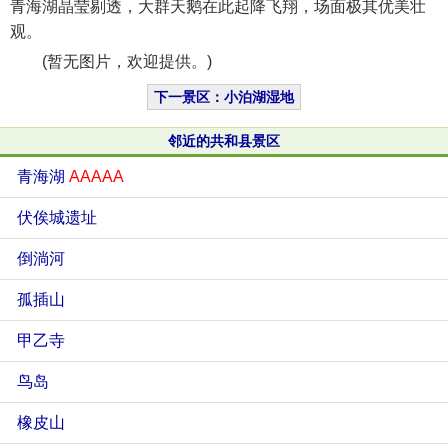
青海湖晶莹剔透，大群天鹅在此起降飞翔，场面极其优美壮
观。
(暂无图片，欢迎提供。)
下一景区：小泊湖湿地
邻近的共和县景区
青海湖
AAAAA
伏俟城遗址
倒淌河
孤插山
甲乙寺
鸟岛
橡皮山