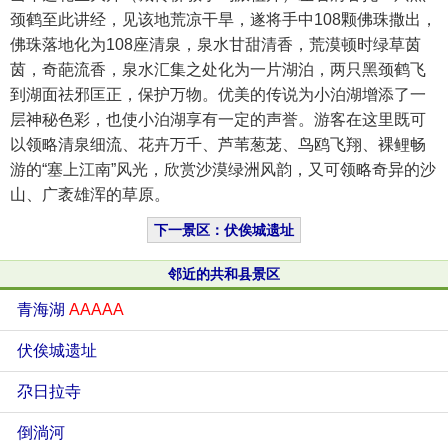
颈鹤至此讲经，见该地荒凉干旱，遂将手中108颗佛珠撒出，
佛珠落地化为108座清泉，泉水甘甜清香，荒漠顿时绿草茵
茵，奇葩流香，泉水汇集之处化为一片湖泊，两只黑颈鹤飞
到湖面祛邪匡正，保护万物。优美的传说为小泊湖增添了一
层神秘色彩，也使小泊湖享有一定的声誉。游客在这里既可
以领略清泉细流、花卉万千、芦苇葱茏、鸟鸥飞翔、裸鲤畅
游的“塞上江南”风光，欣赏沙漠绿洲风韵，又可领略奇异的沙
山、广袤雄浑的草原。
下一景区：伏俟城遗址
邻近的共和县景区
青海湖
AAAAA
伏俟城遗址
尕日拉寺
倒淌河