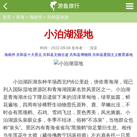
首页
>
青海
>
海南州
>
共和县旅游
小泊湖湿地
时间：2022-09-08 发布者：゛浅安
海南州
共和县十大景点
共和县文物古迹
共和县博物馆
共和县爱国主义教育基地
小泊湖距湖东种羊场西北约6公里处，傍依青海湖，现已
列入国际湿地资源区和青海湖国家名胜风景区之一。小泊湖
是青海湖水位下降后遗留下来的沼泽草甸地，绿草如茵，鲜
花遍地，四周有珍稀野生动物普氏原羚、鹿、旱獭出没，不
时会有黑颈鹤、石鸡、雪鸡飞过，景色秀美，风光旖旎。小
泊湖源头泉眼众多，冬季不结冰，俗称“不冻泉”，当地群众也
称“泉头”。景区内有青海省省鸟“黑颈鹤”弥足繁衍生息。相传
当年莲花生大师（藏传佛教宁玛派祖师）左右肩各托一只黑