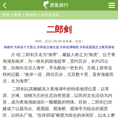
首页
>
青海
>
海南州
>
共和县旅游
二郎剑
时间：2022-09-08 发布者：北岛°
海南州
共和县十大景点
共和县文物古迹
共和县博物馆
共和县爱国主义教育基地
介 绍 二郎剑又名为“海带”，藏族人称之为“海虎”。位于青
海湖东南岸，为一狭长的陆地提带，宽约百步，长约25公
里，自南向北没入海中，开头酷似一把长剑。古籍上曾有这
样的记载：“南岸一堤，阔仅百步，北亘数十里，直奔海腹而
没，名为海带”。
二郎剑以其蜿蜒深入青海湖中的特殊地理位置，以草
原、沙滩、动物为主的生态自然资源，以民间文化活动为内
容，成为青海湖旅游区一颗耀眼的明珠。目前，二郎剑已经
建成了以观鸟台、观鹿园、观海桥、观海亭为组合的观赏
区，以码头广场、“吉祥四瑞”雕塑为组合的休闲区，以水上摩