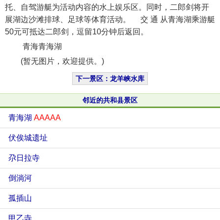
托、自驾游艇为活动内容的水上娱乐区。同时，二郎剑将开
展湖边沙滩排球、足球等体育活动。 交 通 从青海湖乘游艇
50元可抵达二郎剑，逗留10分钟后返回。
青海青海湖
(暂无图片，欢迎提供。)
下一景区：龙羊峡水库
邻近的共和县景区
青海湖
AAAAA
伏俟城遗址
尕日拉寺
倒淌河
孤插山
甲乙寺