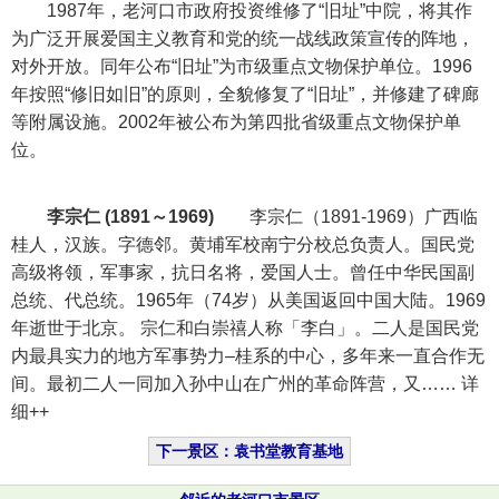
1987年，老河口市政府投资维修了“旧址”中院，将其作
为广泛开展爱国主义教育和党的统一战线政策宣传的阵地，
对外开放。同年公布“旧址”为市级重点文物保护单位。1996
年按照“修旧如旧”的原则，全貌修复了“旧址”，并修建了碑廊
等附属设施。2002年被公布为第四批省级重点文物保护单
位。
李宗仁
(1891～1969)
李宗仁（1891-1969）广西临
桂人，汉族。字德邻。黄埔军校南宁分校总负责人。国民党
高级将领，军事家，抗日名将，爱国人士。曾任中华民国副
总统、代总统。1965年（74岁）从美国返回中国大陆。1969
年逝世于北京。 宗仁和白崇禧人称「李白」。二人是国民党
内最具实力的地方军事势力–桂系的中心，多年来一直合作无
间。最初二人一同加入孙中山在广州的革命阵营，又…… 详
细++
下一景区：袁书堂教育基地