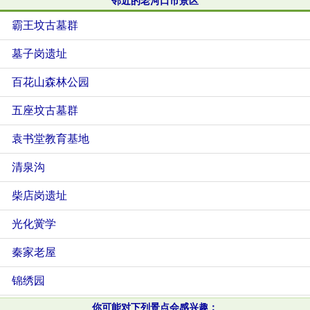
邻近的老河口市景区
霸王坟古墓群
墓子岗遗址
百花山森林公园
五座坟古墓群
袁书堂教育基地
清泉沟
柴店岗遗址
光化黉学
秦家老屋
锦绣园
你可能对下列景点会感兴趣：