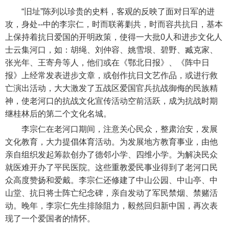
“旧址”陈列以珍贵的史料，客观的反映了面对日军的进
攻，身处--中的李宗仁，时而联蒋剿共，时而容共抗日，基本
上保持着抗日爱国的开明政策，使得一大批0人和进步文化人
士云集河口，如：胡绳、刘仲容、姚雪垠、碧野、臧克家、
张光年、王寄舟等人，他们或在《鄂北日报》、《阵中日
报》上经常发表进步文章，或创作抗日文艺作品，或进行救
亡演出活动，大大激发了五战区爱国官兵抗战御侮的民族精
神，使老河口的抗战文化宣传活动空前活跃，成为抗战时期
继桂林后的第二个文化名城。
李宗仁在老河口期间，注意关心民众，整肃治安，发展
文化教育，大力提倡体育活动。为发展地方教育事业，由他
亲自组织发起筹款创办了德邻小学、四维小学。为解决民众
就医难开办了平民医院。这些重教爱民事业得到了老河口民
众高度赞扬和爱戴。李宗仁还修建了中山公园、中山亭、中
山堂、抗日将士阵亡纪念碑，亲自发动了军民禁烟、禁赌活
动。晚年，李宗仁先生排除阻力，毅然回归新中国，再次表
现了一个爱国者的情怀。