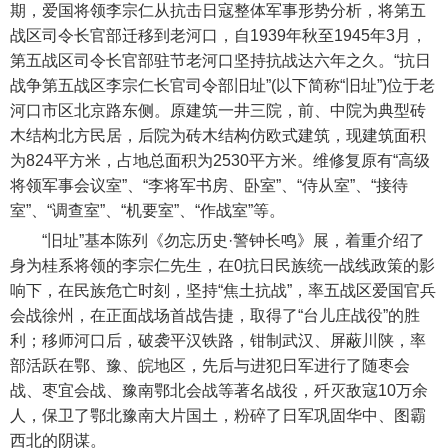
期，爱国将领李宗仁从抗击日寇整体军事形势分析，将第五
战区司令长官部迁移到老河口，自1939年秋至1945年3月，
第五战区司令长官部驻节老河口坚持抗战达六年之久。“抗日
战争第五战区李宗仁长官司令部旧址”(以下简称“旧址”)位于老
河口市区北京路东侧。原建筑一井三院，前、中院为典型砖
木结构北方民居，后院为砖木结构仿欧式建筑，现建筑面积
为824平方米，占地总面积为2530平方米。维修复原有“高级
将领军事会议室”、“李将军书房、卧室”、“侍从室”、“接待
室”、“调查室”、“机要室”、“作战室”等。
“旧址”基本陈列《勿忘历史·警钟长鸣》展，着重介绍了
身为桂系将领的李宗仁先生，在0抗日民族统一战线政策的影
响下，在民族危亡时刻，坚持“焦土抗战”，率五战区爱国官兵
会战徐州，在正面战场首战告捷，取得了“台儿庄战役”的胜
利；移师河口后，破袭平汉铁路，钳制武汉、屏蔽川陕，率
部活跃在鄂、豫、皖地区，先后与进犯日军进行了随枣会
战、枣宜会战、豫南鄂北会战等著名战役，歼灭敌寇10万余
人，保卫了鄂北豫南大片国土，粉碎了日军巩固华中、图霸
西北的阴谋。