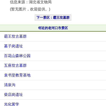
信息来源：湖北省文物局
(暂无图片，欢迎提供。)
下一景区：霸王坟墓群
邻近的老河口市景区
霸王坟古墓群
墓子岗遗址
百花山森林公园
五座坟古墓群
袁书堂教育基地
清泉沟
柴店岗遗址
光化黉学