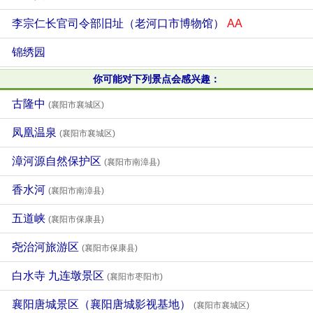
李宗仁长官司令部旧址（老河口市博物馆）
AA
锦绣园
你可能对下列景点会感兴趣：
古隆中
(襄阳市襄城区)
凤凰温泉
(襄阳市襄城区)
漳河源自然保护区
(襄阳市南漳县)
香水河
(襄阳市南漳县)
五道峡
(襄阳市保康县)
尧治河旅游区
(襄阳市保康县)
白水寺 九连墩景区
(襄阳市枣阳市)
襄阳唐城景区（襄阳唐城影视基地）
(襄阳市襄城区)