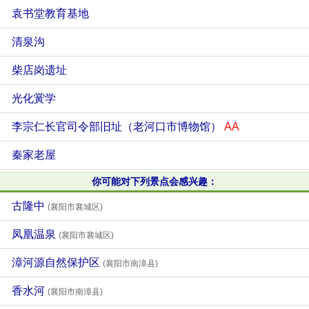
袁书堂教育基地
清泉沟
柴店岗遗址
光化黉学
李宗仁长官司令部旧址（老河口市博物馆）
AA
秦家老屋
你可能对下列景点会感兴趣：
古隆中
(襄阳市襄城区)
凤凰温泉
(襄阳市襄城区)
漳河源自然保护区
(襄阳市南漳县)
香水河
(襄阳市南漳县)