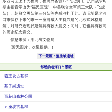
东西两面上下为檐廊，檐廊外各设17个拱形门。抗日战争时
期由福音堂改为“福民医院”，中美联合空军第三大队（飞虎
队）、朝鲜义勇队第三分队等先后驻扎于此。该旧址是老河
口市保存下来的唯一一座挪威人主持兴建的北欧式风格建
筑，对研究近现代建筑具有较大意义；同时，它也具有较高
的历史纪念意义。
信息来源：湖北省文物局
(暂无图片，欢迎提供。)
下一景区：监生坡遗址
邻近的老河口市景区
霸王坟古墓群
墓子岗遗址
百花山森林公园
五座坟古墓群