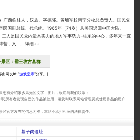
69）广西临桂人，汉族。字德邻。黄埔军校南宁分校总负责人。国民党
民国副总统、代总统。1965年（74岁）从美国返回中国大陆。
」。二人是国民党内最具实力的地方军事势力–桂系的中心，多年来一直
营，又…… 详细++
一景区：霸王坟古墓群
由网友id: "
游戏皇帝
"分享。]
果您有介绍家乡风光的文字、图片，欢迎与我们联系；
片等)所有者发现自己的作品被使用，请及时联系网站管理员或使用作品的用户
景区官方发布的信息为准，本站不承担相应的法律责任。
墓子岗遗址