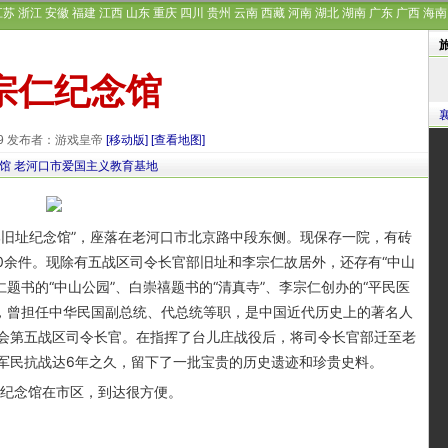
江苏
浙江
安徽
福建
江西
山东
重庆
四川
贵州
云南
西藏
河南
湖北
湖南
广东
广西
海南
宗仁纪念馆
-29 发布者：游戏皇帝
[移动版]
[查看地图]
馆
老河口市爱国主义教育基地
旧址纪念馆”，座落在老河口市北京路中段东侧。现保存一院，有砖
0余件。现除有五战区司令长官部旧址和李宗仁故居外，还存有“中山
仁题书的“中山公园”、白崇禧题书的“清真寺”、李宗仁创办的“平民医
德龄，曾担任中华民国副总统、代总统等职，是中国近代历史上的著名人
会第五战区司令长官。在指挥了台儿庄战役后，将司令长官部迁至老
军民抗战达6年之久，留下了一批宝贵的历史遗迹和珍贵史料。
纪念馆在市区，到达很方便。