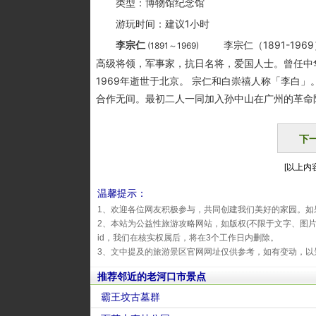
类型：博物馆纪念馆
游玩时间：建议1小时
李宗仁
李宗仁（1891-19
(1891～1969)
高级将领，军事家，抗日名将，爱国人士。曾任中华
1969年逝世于北京。 宗仁和白崇禧人称「李白
合作无间。最初二人一同加入孙中山在广州的革命阵
下
[以上内容
温馨提示：
1、欢迎各位网友积极参与，共同创建我们美好的家园。如
2、本站为公益性旅游攻略网站，如版权(不限于文字、图
id，我们在核实权属后，将在3个工作日内删除。
3、文中提及的旅游景区官网网址仅供参考，如有变动，以
推荐邻近的老河口市景点
霸王坟古墓群