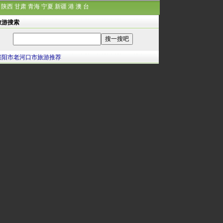
陕西
甘肃
青海
宁夏
新疆
港
澳
台
旅游搜索
襄阳市老河口市旅游推荐