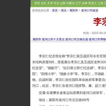
首页
北京
天津
河北
山西
内蒙古
辽宁
吉林
黑龙江
上海
您现在的位置：
首页
>
湖北
>
襄阳市
>
老河口市旅游
李
时间：2022-09
襄阳市
老河口市十大景点
老河口市文物古迹
老河口市博物
李宗仁纪念馆全称“李宗仁第五战区司令长官部
木结构房屋9间，里面展出李宗仁及五战区史料30
纪念堂”、“德龄厅”、“抗日将士阵亡纪念碑”、李宗
院”、“四维小学”、“德龄小学”等。李宗仁，字
物。抗战时期，李宗仁担任国民革命政府军事委员
河口，此后，李宗仁在老河口指挥鄂、豫、皖三省
交通:在襄樊长途客运站搭乘到老河口的班车，
地址：襄阳市老河口市北京路66号