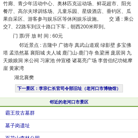
竹廊、青少年活动中心、奥林匹克运动场、鲜花超市、阳光
餐厅、高尔夫球训练场、儿童乐园、星级酒店、垂钓区、瓜
果自采区、游客参与娱乐区等休闲娱乐设施。 交 通 : 乘公
交7、22路车到汉十路口下车，朝西200米即到。
门 票/开 放 时 间 : 60元
邻近景点 : 古隆中 广德寺 真武山道观 绿影壁 多宝佛
塔 孟浩然墓 襄阳城 夫人城 鹿门山-鹿门寺 鱼梁洲 庞居洞 九
天娘娘洞 米公祠 习家池 仲宣楼 诸葛亮广场 李曾伯纪功铭摩
崖 黄家湾
湖北襄樊
下一景区：李宗仁长官司令部旧址（老河口市博物馆）
邻近的老河口市景区
霸王坟古墓群
墓子岗遗址