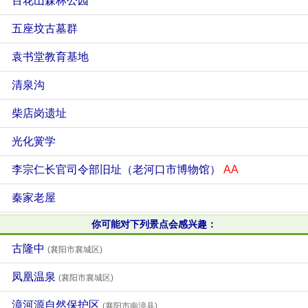
百花山森林公园
五座坟古墓群
袁书堂教育基地
清泉沟
柴店岗遗址
光化黉学
李宗仁长官司令部旧址（老河口市博物馆）
AA
秦家老屋
你可能对下列景点会感兴趣：
古隆中
(襄阳市襄城区)
凤凰温泉
(襄阳市襄城区)
漳河源自然保护区
(襄阳市南漳县)