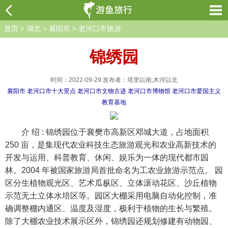
首页
>
湖北
>
襄阳市
>
老河口市旅游
锦绣园
时间：2022-09-29 发布者：塔里以南,木河以北
襄阳市
老河口市十大景点
老河口市文物古迹
老河口市博物馆
老河口市爱国主义
教育基地
介 绍 : 锦绣园位于襄樊市高新区邓城大道，占地面积
250 亩，是集现代农业科技生态旅游观光和农业高新技术的
开发与运用、科普教育、休闲、娱乐为一体的现代都市园
林。2004 年被国家旅游局首批命名为工农业旅游示范点。 园
区分生植物观光区、艺术瓜枞区、立体滚动花区、沙丘植物
示范无土立体水培区等。园区大棚采用电脑自动化控制，准
确调整棚内通区、温度及湿度，极利于植物的生长与繁殖。
除了大棚农业技术展示区外，锦绣园还规划修建有动物园、