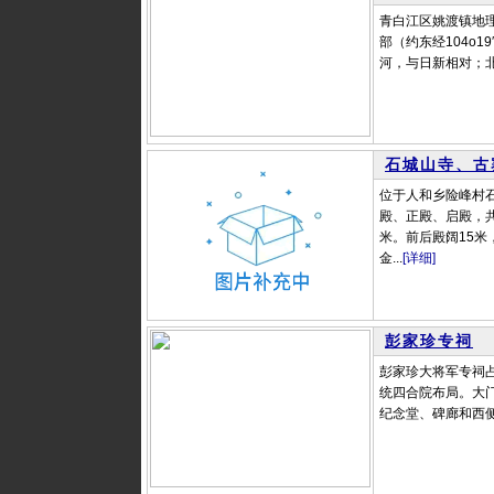
青白江区姚渡镇地
部（约东经104o
河，与日新相对；北
石城山寺、古
位于人和乡险峰村石
殿、正殿、启殿，共
米。前后殿阔15米
金...
[详细]
彭家珍专祠
彭家珍大将军专祠占
统四合院布局。大
纪念堂、碑廊和西侧