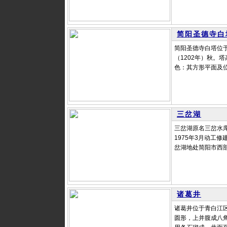
简阳圣德寺白
简阳圣德寺白塔位于
（1202年）秋。
色：其方形平面及位
三岔湖
三岔湖原名三岔水
1975年3月动工
岔湖地处简阳市西部
诸葛井
诸葛井位于青白江
圆形，上并腹成八