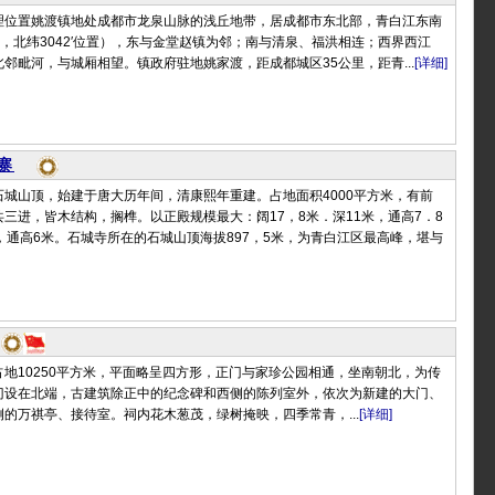
理位置姚渡镇地处成都市龙泉山脉的浅丘地带，居成都市东北部，青白江东南
19′，北纬3042′位置），东与金堂赵镇为邻；南与清泉、福洪相连；西界西江
邻毗河，与城厢相望。镇政府驻地姚家渡，距成都城区35公里，距青...
[详细]
寨
城山顶，始建于唐大历年间，清康熙年重建。占地面积4000平方米，有前
三进，皆木结构，搁榫。以正殿规模最大：阔17，8米．深11米，通高7．8
，通高6米。石城寺所在的石城山顶海拔897，5米，为青白江区最高峰，堪与
地10250平方米，平面略呈四方形，正门与家珍公园相通，坐南朝北，为传
门设在北端，古建筑除正中的纪念碑和西侧的陈列室外，依次为新建的大门、
的万祺亭、接待室。祠内花木葱茂，绿树掩映，四季常青，...
[详细]