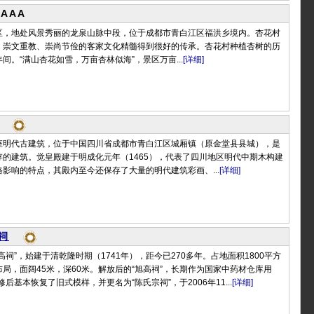
AAA
区，地处风景秀丽的龙泉山脉中段，位于成都市青白江区福洪乡境内。杏花村
，崇文重教、崇尚节俭的客家文化精髓得到很好的传承。杏花村种植杏树的历
间。“满山杏花如雪，万亩杏林似海”，景区万亩...
[详细]
座明代古建筑，位于中国四川省成都市青白江区城厢镇（原金堂县县城），是
的建筑。觉皇殿建于明成化元年（1465），代表了四川地区明代中期木构建
影响的特点，其殿内至今还保存了大量的明代建筑彩画、...
[详细]
祠
高祠”，始建于清乾隆时期（1741年），距今已270多年。占地面积1800平方
局，面阔45米，深60米。解放后的“旭高祠”，长期作为国家中药材仓库用
修后基本恢复了旧式模样，并更名为“陈氏宗祠”，于2006年11...
[详细]