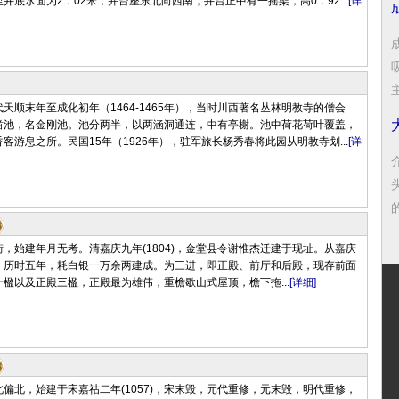
井底水面为2．02米，并台座东北向西南，井台正中有一摇架，高0．92...
[详
天顺末年至成化初年（1464-1465年），当时川西著名丛林明教寺的僧会
凿池，名金刚池。池分两半，以两涵洞通连，中有亭榭。池中荷花荷叶覆盖，
客游息之所。民国15年（1926年），驻军旅长杨秀春将此园从明教寺划...
[详
，始建年月无考。清嘉庆九年(1804)，金堂县令谢惟杰迁建于现址。从嘉庆
，历时五年，耗白银一万余两建成。为三进，即正殿、前厅和后殿，现存前面
楹以及正殿三楹，正殿最为雄伟，重檐歇山式屋顶，檐下拖...
[详细]
偏北，始建于宋嘉祜二年(1057)，宋末毁，元代重修，元末毁，明代重修，