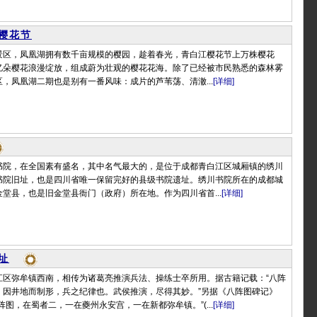
樱花节
景区，凤凰湖拥有数千亩规模的樱园，趁着春光，青白江樱花节上万株樱花
亿朵樱花浪漫绽放，组成蔚为壮观的樱花花海。除了已经被市民熟悉的森林雾
，凤凰湖二期也是别有一番风味：成片的芦苇荡、清澈...
[详细]
书院，在全国素有盛名，其中名气最大的，是位于成都青白江区城厢镇的绣川
书院旧址，也是四川省唯一保留完好的县级书院遗址。绣川书院所在的成都城
堂县，也是旧金堂县衙门（政府）所在地。作为四川省首...
[详细]
址
江区弥牟镇西南，相传为诸葛亮推演兵法、操练士卒所用。据古籍记载：“八阵
，因井地而制形，兵之纪律也。武侯推演，尽得其妙。”另据《八阵图碑记》
阵图，在蜀者二，一在夔州永安宫，一在新都弥牟镇。”(...
[详细]