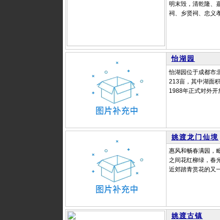
明末毁，清乾隆、
祠、乡贤祠、忠义孝
怡湖园
怡湖园位于成都市
213亩，其中湖面
1988年正式对外
姚渡龙门仙境
惠风和畅春满园，
之间花红柳绿，春
近郊踏青赏花的又一
姚渡古镇