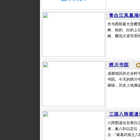
青白江凤凰湖
作为西部最大赏樱
树、粉的、白的上
峡、樱花大道等景区
绣川书院
成都地区的古乡村
书院。今天的绣川
厢镇，历史上地属金
三国八阵图遗
八阵图遗址在青白
者，象八卦以定位
云：“诸葛武侯之八