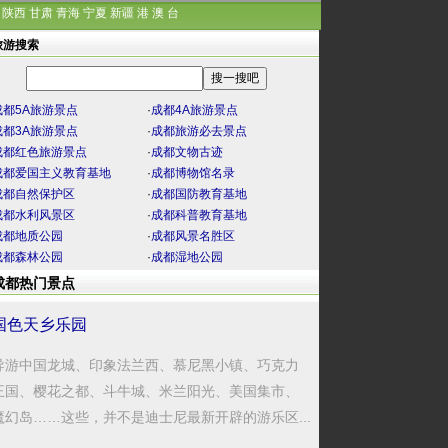
陕西
甘肃
青海
宁夏
新疆
港
澳
台
旅游搜索
成都5A旅游景点
·
成都4A旅游景点
成都3A旅游景点
·
成都旅游必去景点
成都红色旅游景点
·
成都文物古迹
成都爱国主义教育基地
·
成都博物馆名录
成都自然保护区
·
成都国防教育基地
成都水利风景区
·
成都科普教育基地
成都地质公园
·
成都风景名胜区
成都森林公园
·
成都湿地公园
成都热门景点
国色天乡乐园
导游中国龙城、印象法兰西、慕尼黑小镇、巧克力
王国、樱花之都、斗牛城、米兰阳光、美国集市、
魔幻岛……这些，并不是迪士尼最新开辟的游乐区...