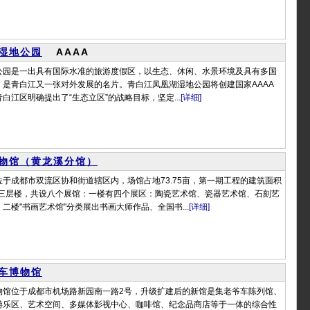
湿地公园
AAAA
公园是一出具有国际水准的旅游度假区，以生态、休闲、水景环境及具有多国
，是青白江又一张对外发展的名片。青白江凤凰湖湿地公园将创建国家AAAA
白江区明确提出了“生态立区”的战略目标，坚定...
[详细]
物馆（黄龙溪分馆）
于成都市双流区协和街道辖区内，场馆占地73.75亩，第一期工程的建筑面积
有三层楼，共设八个展馆：一楼有四个展区：陶瓷艺术馆、瓷器艺术馆、石刻艺
二楼"书画艺术馆"分类展出书画大师作品、全国书...
[详细]
车博物馆
物馆位于成都市机场路新园南一路2号，升级扩建后的新馆是集老爷车陈列馆、
游乐区、艺术空间、多媒体影视中心、咖啡馆、纪念品商店等于一体的综合性