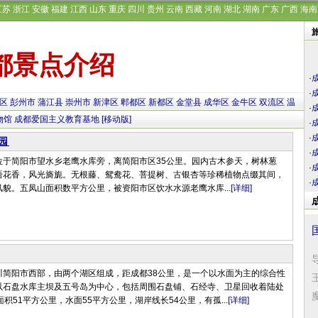
江苏
浙江
安徽
福建
江西
山东
重庆
四川
贵州
云南
西藏
河南
湖北
湖南
广东
广西
海南
都景点介绍
·
·
区
彭州市
蒲江县
崇州市
新津区
郫都区
新都区
金堂县
成华区
金牛区
双流区
温
·
物馆
成都爱国主义教育基地
[移动版]
·
·
园
·
位于简阳市望水乡老鹰水库旁，离简阳市区35公里。园内古木参天，树林葱
·
语花香，风光旖旎。无根藤、鸳鸯花、菩提树、古银杏等珍稀植物点缀其间，
·
貌。五凤山面积数平方公里，被资阳市区饮水水源老鹰水库...
[详细]
川简阳市西部，由两个湖区组成，距成都38公里，是一个以水面为主的综合性
石盘水库主坝及五号岛为中心，包括周围石盘铺、石经寺、卫星回收着陆处
积51平方公里，水面55平方公里，湖岸线长54公里，有孤...
[详细]