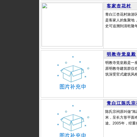
客家杏花村
青白江杏花村旅游
是客家人的集聚地
史可追溯到清乾隆年
明教寺觉皇殿
明教寺觉皇殿是一
原明教寺建筑群仅存
筑深受官式建筑风格
青白江陈氏宗
陈氏宗祠原叫做“旭
米，呈长方形平面布
途。2005年，经重