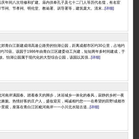
嘉庆年间八次培修和扩建。庙内供奉孔子及七十二门人等历代名儒，有名宦
节祠、节孝祠、明伦堂、教谕署、训导署等，建筑庞大。清末...
[详细]
北郊青白江新建成绵高速公路旁的怡湖公园，距离成都市区约30公里，占地约
积约70亩。该园于1986年由青白江区建委动工兴建，短短两年多时间建成，于
开放。怡湖公园属于现代化的大型综合公园，该园以其强...
[详细]
毗河南岸满园春。踏着春天的脚步，沐浴城乡一体化的春风，寂静的乡村一夜
光旖旎。热情好客的庄户人，盛妆迎宾，竭诚相约您一一在希望的田野!成都市
景观，座落在青白江区毗河南岸一一小川北水陆古道...
[详细]