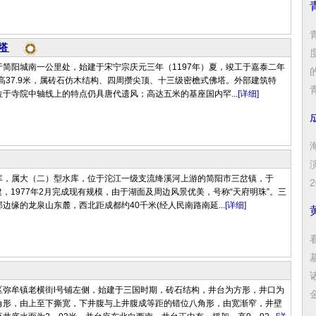
塔
简阳城南一公里处，始建于宋宁宗庆元三年（1197年）夏，竣工于嘉泰二年
塔高37.9米，属砖石仿木结构、四周攒尖顶、十三级密檐式佛塔。外部建筑特
青
于寺院中轴线上的特点仍具唐代遗风；高达五米的基座国内罕...
[详细]
库，属大（二）型水库，位于沱江一级支流绛溪河上游的简阳市三岔镇，于
修建，1977年2月完成现有规模，由于湖面及周边风景优美，号称“天府明珠”。三
边缘的龙泉山东麓，西北距成都约40千米(经人民南路南延...
[详细]
区弥牟镇老横街l号铺左侧，始建于三国时期，砖石结构，井台为方形，井口为
角形，由上至下撕宽，下井腹与上井腹成等距的错位八角形，由宽渐窄，井壁