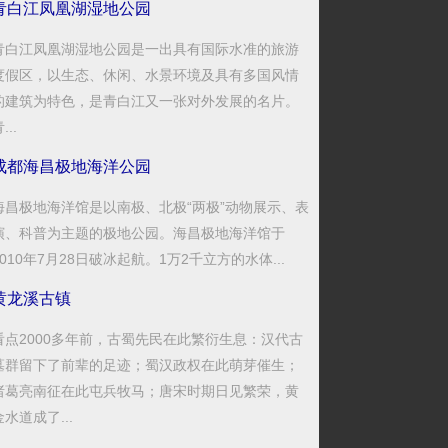
青白江凤凰湖湿地公园
青白江凤凰湖湿地公园是一出具有国际水准的旅游
度假区，以生态、休闲、水景环境及具有多国风情
的建筑为特色，是青白江又一张对外发展的名片。
...
成都海昌极地海洋公园
海昌极地海洋馆是以南极、北极“两极”动物展示、表
演、科普为主题的极地公园。海昌极地海洋馆于
2010年7月28日破冰起航。1万2千立方的水体...
黄龙溪古镇
看点2000多年前，古蜀先民在此繁衍生息：汉代古
墓群留下了前辈的足迹；蜀汉政权在此萌芽催生；
诸葛亮南征在此屯兵牧马；唐宋时期日见繁荣，黄
金水道成了...