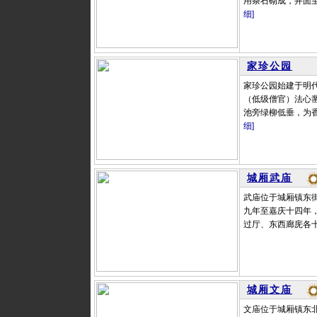
用条石砌成，井面至
细]
家珍公园
家珍公园始建于明代
（低级僧官）法心
池旁绿柳低垂，为香
细]
城厢武庙
武庙位于城厢镇东街
九年至嘉庆十四年
过厅、东西廊庑各十
城厢文庙
文庙位于城厢镇东北