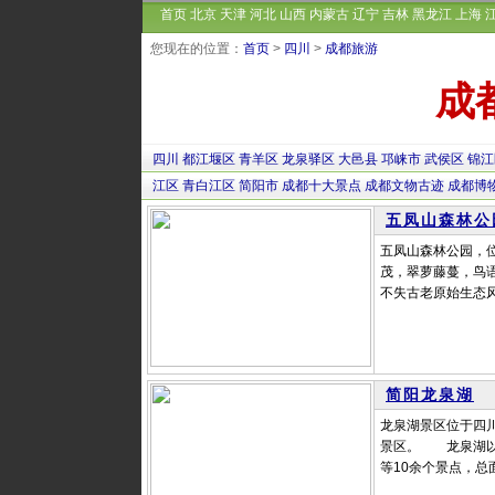
首页
北京
天津
河北
山西
内蒙古
辽宁
吉林
黑龙江
上海
您现在的位置：
首页
>
四川
>
成都旅游
成
四川
都江堰区
青羊区
龙泉驿区
大邑县
邛崃市
武侯区
锦江
江区
青白江区
简阳市
成都十大景点
成都文物古迹
成都博
五凤山森林公
五凤山森林公园，
茂，翠萝藤蔓，鸟
不失古老原始生态风
简阳龙泉湖
龙泉湖景区位于四
景区。 龙泉湖以
等10余个景点，总面