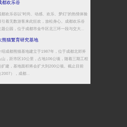
成都欢乐谷
成都欢乐谷以“时尚、动感、欢乐、梦幻”的热情体验
吸引着无数游客来此狂欢，放松身心。成都欢乐谷
主题公园，位于成都市金牛区北三环一段与交大...
大熊猫繁育研究基地
介绍成都熊猫基地建立于1987年，位于成都北郊斧
头山，距市区10公里，占地106公顷，随着三期工程
的扩建，基地面积将会扩大到200公顷。截止目前
（2007），成都...