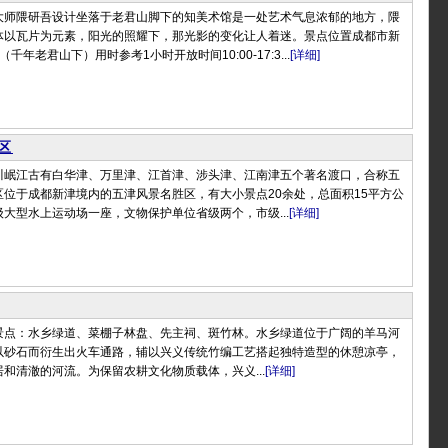
大师隈研吾设计坐落于老君山脚下的知美术馆是一处艺术气息浓郁的地方，隈
体以瓦片为元素，阳光的照耀下，那光影的变化让人着迷。景点位置成都市新
千年老君山下）用时参考1小时开放时间10:00-17:3...
[详细]
区
川岷江古有白华津、万里津、江首津、涉头津、江南津五个著名渡口，合称五
位于成都新津境内的五津风景名胜区，有大小景点20余处，总面积15平方公
大型水上运动场一座，文物保护单位省级两个，市级...
[详细]
景点：水乡绿道、菜棚子林盘、先主祠、斑竹林。水乡绿道位于广阔的羊马河
以砂石而衍生出火车通路，辅以兴义传统竹编工艺搭起独特造型的休憩凉亭，
和清澈的河流。为保留农耕文化物质载体，兴义...
[详细]