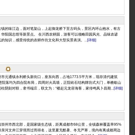
古镇的味江边，面对笔架山，上起御龙桥下至古码头，景区内环山抱水，有古
、华阳国志馆等新景点。 在川西农耕园，游客可以领略田园风光、品味农谚
的知识，感受传统的农耕作坊文化和大型实景表演。...
[详细]
市元通镇永利桥头新街口，座东向西，占地1773.5平方米，现存清代建筑
，两进院落均为四合院布局，四周封火高墙，正院砖石结构牌坊式大门，单檐歇山
柱阴刻对联，隶书端庄，联文为：“楼起元龙容海客，家传鸣凤卜昌期...
[详细]
崇州市西北部，是国家级生态镇，距离成都市68公里，全镇森林覆盖率95%
母亲河文井江穿境而过而得名，这里夏无酷暑、冬无严寒，境内有离成都周边