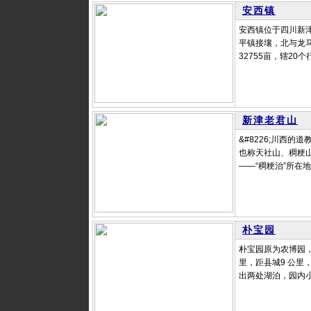
安西镇
安西镇位于四川新
平镇接壤，北与龙马
32755亩，辖20
新津老君山
&#8226;川西
也称天社山、稠粳山
——“稠粳治”所在
朴宝园
朴宝园原为农博园，
里，距县城9 公里
出两处湖泊，园内小