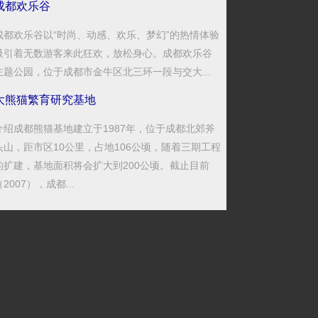
成都欢乐谷
成都欢乐谷以“时尚、动感、欢乐、梦幻”的热情体验
吸引着无数游客来此狂欢，放松身心。成都欢乐谷
主题公园，位于成都市金牛区北三环一段与交大...
大熊猫繁育研究基地
介绍成都熊猫基地建立于1987年，位于成都北郊斧
头山，距市区10公里，占地106公顷，随着三期工程
的扩建，基地面积将会扩大到200公顷。截止目前
（2007），成都...