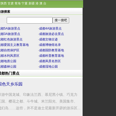
陕西
甘肃
青海
宁夏
新疆
港
澳
台
旅游搜索
成都5A旅游景点
·
成都4A旅游景点
成都3A旅游景点
·
成都旅游必去景点
成都红色旅游景点
·
成都文物古迹
成都爱国主义教育基地
·
成都博物馆名录
成都自然保护区
·
成都国防教育基地
成都水利风景区
·
成都科普教育基地
成都地质公园
·
成都风景名胜区
成都森林公园
·
成都湿地公园
成都热门景点
国色天乡乐园
导游中国龙城、印象法兰西、慕尼黑小镇、巧克力
王国、樱花之都、斗牛城、米兰阳光、美国集市、
魔幻岛……这些，并不是迪士尼最新开辟的游乐区...