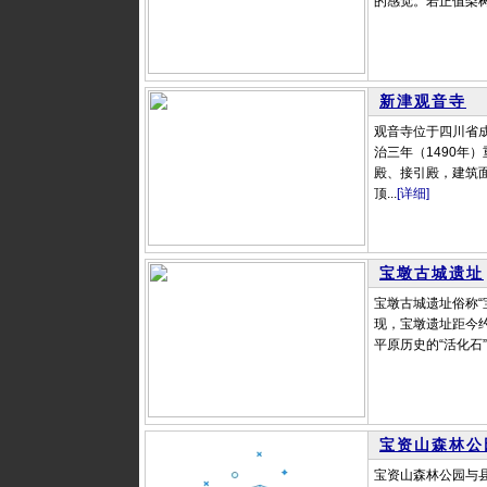
的感觉。若正值梨树
新津观音寺
观音寺位于四川省成
治三年（1490年
殿、接引殿，建筑面
顶...
[详细]
宝墩古城遗址
宝墩古城遗址俗称“
现，宝墩遗址距今约
平原历史的“活化石”
宝资山森林公
宝资山森林公园与