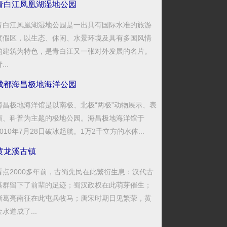
青白江凤凰湖湿地公园
青白江凤凰湖湿地公园是一出具有国际水准的旅游
度假区，以生态、休闲、水景环境及具有多国风情
的建筑为特色，是青白江又一张对外发展的名片。
...
成都海昌极地海洋公园
海昌极地海洋馆是以南极、北极“两极”动物展示、表
演、科普为主题的极地公园。海昌极地海洋馆于
2010年7月28日破冰起航。1万2千立方的水体...
黄龙溪古镇
看点2000多年前，古蜀先民在此繁衍生息：汉代古
墓群留下了前辈的足迹；蜀汉政权在此萌芽催生；
诸葛亮南征在此屯兵牧马；唐宋时期日见繁荣，黄
金水道成了...