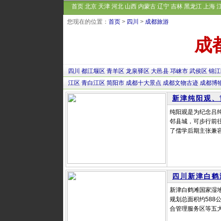
首页
北京
天津
河北
山西
内蒙古
辽宁
吉林
黑龙江
上海
您现在的位置：
首页
>
四川
>
成都旅游
成
四川
都江堰区
青羊区
龙泉驿区
大邑县
邛崃市
武侯区
锦江
江区
青白江区
简阳市
成都十大景点
成都文物古迹
成都博
新津纯阳观、
纯阳观是为纪念吕
邻县城，可步行前
了儒学后期主张兼容
四川新津白鹤
新津白鹤滩国家湿地
规划总面积约58
合管理服务区等五大