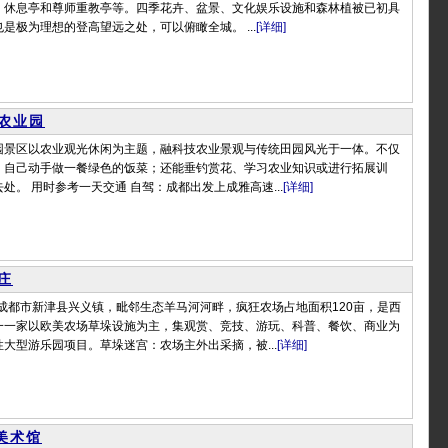
、休息亭和尊师重教亭等。四季花卉、盆景、文化娱乐设施和森林植被已初具
是极为理想的登高望远之处，可以俯瞰全城。 ...
[详细]
农业园
园景区以农业观光休闲为主题，融科技农业景观与传统田园风光于一体。不仅
，自己动手做一餐绿色的饭菜；还能垂钓赏花、学习农业知识或进行拓展训
处。 用时参考一天交通 自驾：成都出发上成雅高速...
[详细]
庄
成都市新津县兴义镇，毗邻生态羊马河河畔，疯狂农场占地面积120亩，是西
一一家以欧美农场草垛设施为主，集观赏、竞技、游玩、科普、餐饮、商业为
大型游乐园项目。草垛迷宫：农场主外出采摘，被...
[详细]
美术馆