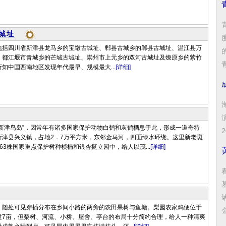
城址
包括四川省新津县龙马乡的宝墩古城址、郫县古城乡的郸县古城址、温江县万
、都江堰市青城乡的芒城古城址、崇州市上元乡的双河古城址及燎原乡的紫竹
青
知中国西南地区发现年代最早、规模最大...
[详细]
“新津鸟岛”，因常年有诸多国家保护动物白鹤和灰鹤栖息于此，形成一道奇特
新津县兴义镇，占地2．7万平方米，东邻金马河，四面绿水环绕。这里新老斑
63株国家重点保护树种桢楠和银杏挺立园中，给人以茂...
[详细]
，随处可见穿插分布在乡间小路的两旁的农田果树与鱼塘。梨园农家鸡便位于
过7亩，但梨树、河流、小桥、屋舍、亭台的布局十分简约合理，给人一种清爽