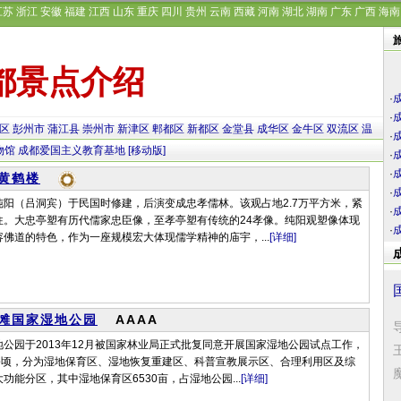
江苏
浙江
安徽
福建
江西
山东
重庆
四川
贵州
云南
西藏
河南
湖北
湖南
广东
广西
海南
都景点介绍
·
·
区
彭州市
蒲江县
崇州市
新津区
郫都区
新都区
金堂县
成华区
金牛区
双流区
温
·
物馆
成都爱国主义教育基地
[移动版]
·
·
黄鹤楼
·
纯阳（吕洞宾）于民国时修建，后演变成忠孝儒林。该观占地2.7万平方米，紧
·
往。大忠亭塑有历代儒家忠臣像，至孝亭塑有传统的24孝像。纯阳观塑像体现
·
佛道的特色，作为一座规模宏大体现儒学精神的庙宇，...
[详细]
滩国家湿地公园
AAAA
公园于2013年12月被国家林业局正式批复同意开展国家湿地公园试点工作，
8公顷，分为湿地保育区、湿地恢复重建区、科普宣教展示区、合理利用区及综
功能分区，其中湿地保育区6530亩，占湿地公园...
[详细]