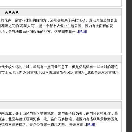
AAAA
有大量的花卉，是赏花休闲的好地方，还能参加亲子采摘活动。景点介绍道教名山
梨花溪之间的“花舞人间”，是一个都市农业业主题公园。园内有大面积的花
泊，是当地市民休闲娱乐的地方。这里四季花开...
[详细]
年代比较久远的古城，虽然有一点商业气息了，但是仍然留有一些当时的遗迹
市上元乡境内,双河古城址,双河古城址简介,双河古城址_成都崇州双河古城址
境内西北，处于山区与坝区交接地带，东与街子镇为邻，南与怀远镇相连，西
相连，北面与都江堰两河乡、汶川县白石乡接壤，辖区内有省级风景旅游区九
镇有三郎殿得名。景点位置崇州市境内西北,崇州三郎...
[详细]