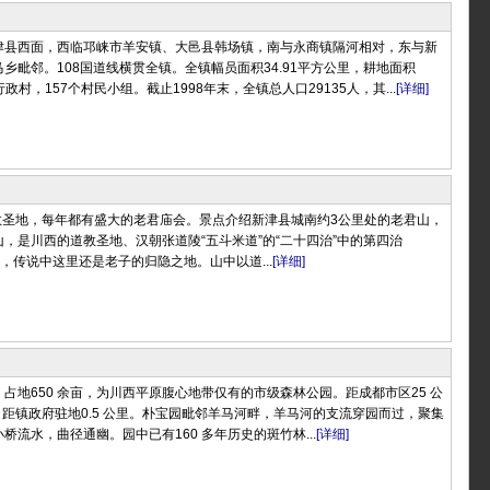
津县西面，西临邛崃市羊安镇、大邑县韩场镇，南与永商镇隔河相对，东与新
乡毗邻。108国道线横贯全镇。全镇幅员面积34.91平方公里，耕地面积
个行政村，157个村民小组。截止1998年末，全镇总人口29135人，其...
[详细]
的道教圣地，每年都有盛大的老君庙会。景点介绍新津县城南约3公里处的老君山，
，是川西的道教圣地、汉朝张道陵“五斗米道”的“二十四治”中的第四治
地，传说中这里还是老子的归隐之地。山中以道...
[详细]
占地650 余亩，为川西平原腹心地带仅有的市级森林公园。距成都市区25 公
，距镇政府驻地0.5 公里。朴宝园毗邻羊马河畔，羊马河的支流穿园而过，聚集
桥流水，曲径通幽。园中已有160 多年历史的斑竹林...
[详细]