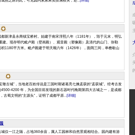
成熟之际到此，可见园内累累果实挂满枝头，还...
[详细]
都新津县永商镇宝桥村。始建于南宋淳熙八年（1181年），毁于元末，明弘
）重建。现存明代毗卢殿（壁画殿）、观音殿（塑像殿）及清代的山门、弥勒
积1180平方米。毗卢殿建于明天顺六年（1426年），面阔三间，单檐歇山
宝墩古城”，当地老百姓传说是三国时期诸葛亮七擒孟获的“孟获城”。经考古发
4500-4200 年，为全国目前发现的新石器时代晚期第四大古城之一，是成都
，古蜀文明的“主源头”，证明了成都平原...
[详细]
园
县城仅一江之隔，占地360余亩，属人工园林和自然景观相结合。园内建有游