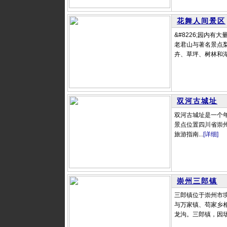
花舞人间景区
&#8226;园内
老君山与著名景点
卉、草坪、树林和湖
双河古城址
双河古城址是一个
景点位置四川省崇州
旅游指南...
[详细]
崇州三郎镇
三郎镇位于崇州市
与万家镇、苟家乡
龙沟。三郎镇，因场