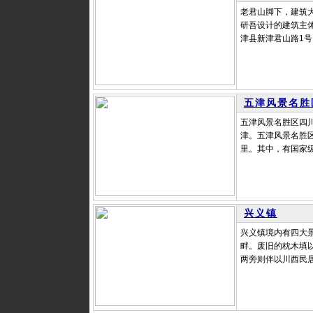
老君山脚下，建筑
研吾设计的建筑主
津县新津君山路1号（
五津风景名胜
五津风景名胜区四
津。五津风景名胜区
里。其中，有国家级
兴义镇
兴义镇境内有四大
畔。废旧的枕木填
两旁则伴以川西民居