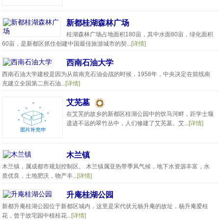
新都桂湖森林广场
桂湖森林广场占地面积180亩，其中水面80亩，绿化面积
60亩，是新都区抓住创建中国最佳旅游城市的契...
[详情]
西南石油大学
西南石油大学建校是因为从前南充石油会战的时候，1958年，中央决定在前线南
充建立全国第二所石油...
[详情]
艾芜墓
在艾芜的故乡的新都区桂湖公园中的饮马河畔，距学士堰
遗迹不远的翠竹丛中，人们修建了艾芜墓。艾...
[详情]
木兰镇
木兰镇，属成都市规划控制区。 木兰镇属亚热带季风气候，地下水资源丰富，水
质优良，土地肥沃，物产丰...
[详情]
升庵桂湖公园
新都升庵桂湖公园位于新都区城内，这里是宋代状元杨升庵的故址，杨升庵爱桂
花，曾于故宅园中植桂花...
[详情]