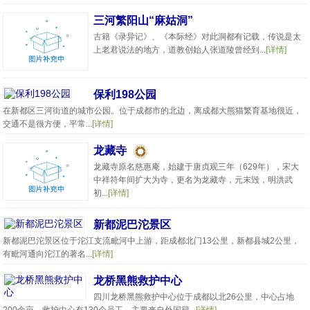
三河繁阳山“麻姑洞”
古籍《录异记》、《本际经》对此洞都有记载，传说是太
上老君说法的地方，道教创始人张道陵曾经到...
[详情]
保利198公园
在新都区三河街道的城市公园。位于成都市的北边，离成都大熊猫繁育基地很近，
交通不是很方便，平常...
[详情]
龙藏寺
龙藏寺原名慈惠庵，始建于唐贞观三年（629年），宋大
中祥符年间扩大为寺，更名为龙藏寺，元末毁，明洪武
初...
[详情]
新都泥巴沱景区
新都泥巴沱景区位于沱江支流毗河中上游，距成都北门13公里，新都县城2公里，
有毗河通向沱江的著名...
[详情]
龙桥黑熊救护中心
四川龙桥黑熊救护中心位于成都以北26公里，中心占地