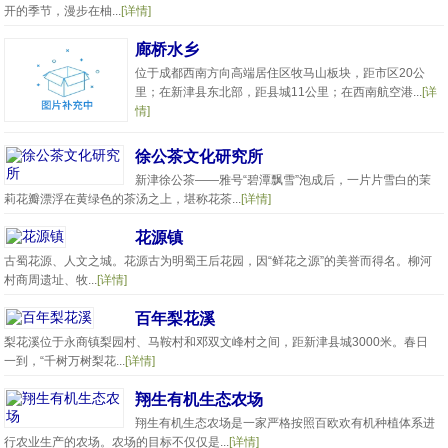
开的季节，漫步在柚...
[详情]
廊桥水乡
位于成都西南方向高端居住区牧马山板块，距市区20公
里；在新津县东北部，距县城11公里；在西南航空港...
[详
情]
徐公茶文化研究所
新津徐公茶——雅号“碧潭飘雪”泡成后，一片片雪白的茉
莉花瓣漂浮在黄绿色的茶汤之上，堪称花茶...
[详情]
花源镇
古蜀花源、人文之城。花源古为明蜀王后花园，因“鲜花之源”的美誉而得名。柳河
村商周遗址、牧...
[详情]
百年梨花溪
梨花溪位于永商镇梨园村、马鞍村和邓双文峰村之间，距新津县城3000米。春日
一到，“千树万树梨花...
[详情]
翔生有机生态农场
翔生有机生态农场是一家严格按照百欧欢有机种植体系进
行农业生产的农场。农场的目标不仅仅是...
[详情]