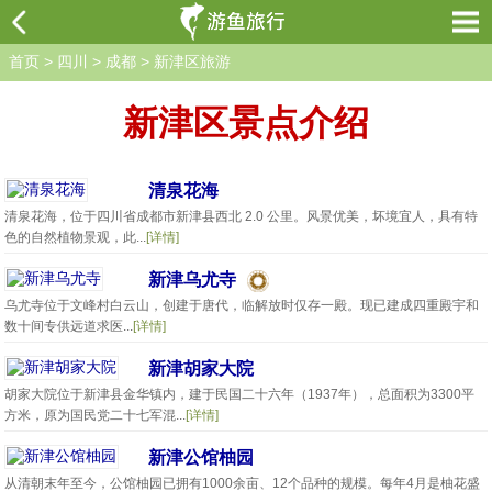
首页
>
四川
>
成都
>
新津区旅游
新津区景点介绍
清泉花海
清泉花海，位于四川省成都市新津县西北 2.0 公里。风景优美，坏境宜人，具有特
色的自然植物景观，此...
[详情]
新津乌尤寺
乌尤寺位于文峰村白云山，创建于唐代，临解放时仅存一殿。现已建成四重殿宇和
数十间专供远道求医...
[详情]
新津胡家大院
胡家大院位于新津县金华镇内，建于民国二十六年（1937年），总面积为3300平
方米，原为国民党二十七军混...
[详情]
新津公馆柚园
从清朝末年至今，公馆柚园已拥有1000余亩、12个品种的规模。每年4月是柚花盛