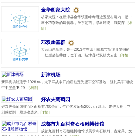
金华胡家大院
胡家大院：在新津县金华镇宝峰寺附近五星村境内，是一
座小巧别致的建筑群，坐东朝西，绿树环绕，庭院深...
[详
情]
邓双崖墓群
大云山崖墓群，是于2013年在四川成都市新津县发掘的
一处崖墓墓葬群，位于四川新津县邓双镇大云山...
[详情]
新津机场
新津机场始建于 1928 年，太平洋战争开始后被定为盟军空军基地，驻扎美军“超级
空中堡垒”B-29 ...
[详情]
好农夫葡萄园
好农夫葡萄园核心区面积有700余亩，年产优质葡萄200万斤以上。走进大棚，立
刻感觉到一股热浪袭来...
[详情]
成都市九百村奇石根雕博物馆
成都九百村奇石根雕博物馆以展示奇石根雕、古家具、文