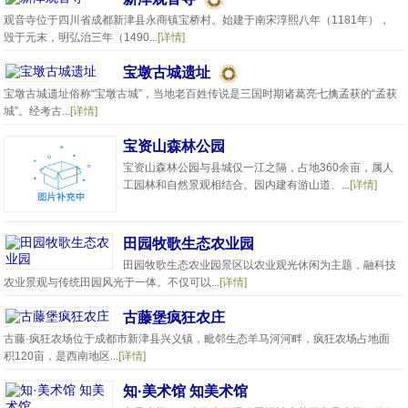
观音寺位于四川省成都新津县永商镇宝桥村。始建于南宋淳熙八年（1181年），
毁于元末，明弘治三年（1490...
[详情]
宝墩古城遗址
宝墩古城遗址俗称“宝墩古城”，当地老百姓传说是三国时期诸葛亮七擒孟获的“孟获
城”。经考古...
[详情]
宝资山森林公园
宝资山森林公园与县城仅一江之隔，占地360余亩，属人
工园林和自然景观相结合。园内建有游山道、...
[详情]
田园牧歌生态农业园
田园牧歌生态农业园景区以农业观光休闲为主题，融科技
农业景观与传统田园风光于一体。不仅可以...
[详情]
古藤堡疯狂农庄
古藤·疯狂农场位于成都市新津县兴义镇，毗邻生态羊马河河畔，疯狂农场占地面
积120亩，是西南地区...
[详情]
知·美术馆 知美术馆