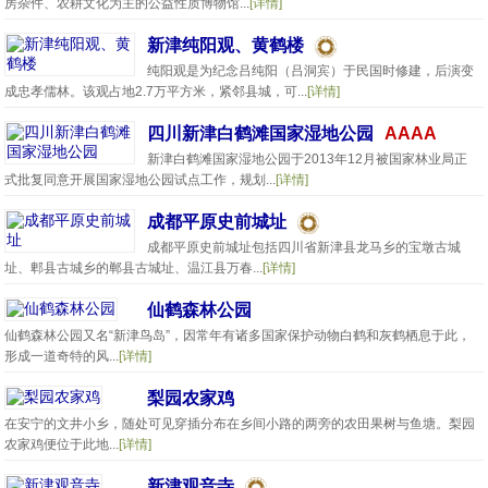
房杂件、农耕文化为主的公益性质博物馆...
[详情]
新津纯阳观、黄鹤楼
纯阳观是为纪念吕纯阳（吕洞宾）于民国时修建，后演变
成忠孝儒林。该观占地2.7万平方米，紧邻县城，可...
[详情]
四川新津白鹤滩国家湿地公园
AAAA
新津白鹤滩国家湿地公园于2013年12月被国家林业局正
式批复同意开展国家湿地公园试点工作，规划...
[详情]
成都平原史前城址
成都平原史前城址包括四川省新津县龙马乡的宝墩古城
址、郫县古城乡的郸县古城址、温江县万春...
[详情]
仙鹤森林公园
仙鹤森林公园又名“新津鸟岛”，因常年有诸多国家保护动物白鹤和灰鹤栖息于此，
形成一道奇特的风...
[详情]
梨园农家鸡
在安宁的文井小乡，随处可见穿插分布在乡间小路的两旁的农田果树与鱼塘。梨园
农家鸡便位于此地...
[详情]
新津观音寺