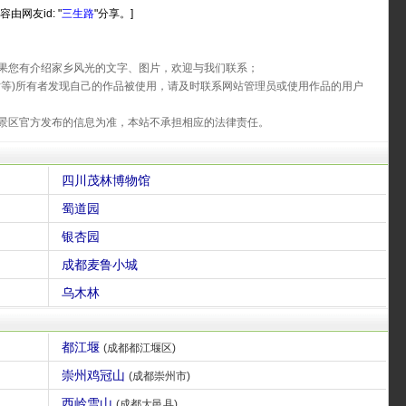
容由网友id: "
三生路
"分享。]
果您有介绍家乡风光的文字、图片，欢迎与我们联系；
片等)所有者发现自己的作品被使用，请及时联系网站管理员或使用作品的用户
景区官方发布的信息为准，本站不承担相应的法律责任。
四川茂林博物馆
蜀道园
银杏园
成都麦鲁小城
乌木林
都江堰
(成都都江堰区)
崇州鸡冠山
(成都崇州市)
西岭雪山
(成都大邑县)