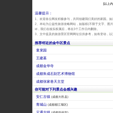
[以上内
温馨提示：
1、欢迎各位网友积极参与，共同创建我们美好的家园。如
2、本站为公益性旅游攻略网站，如版权(不限于文字、图
id，我们在核实权属后，将在3个工作日内删除。
3、文中提及的旅游景区官网网址仅供参考，如有变动，以
推荐邻近的金牛区景点
童叟园
王建墓
成都金华寺
成都朱成石刻艺术博物馆
成都张家巷天主堂
你可能对下列景点会感兴趣
安仁古镇
(成都大邑县)
青城山
(成都都江堰区)
元通古镇
(成都崇州市)