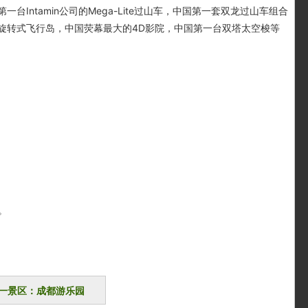
ntamin公司的Mega-Lite过山车，中国第一套双龙过山车组合
旋转式飞行岛，中国荧幕最大的4D影院，中国第一台双塔太空梭等
0。
一景区：成都游乐园