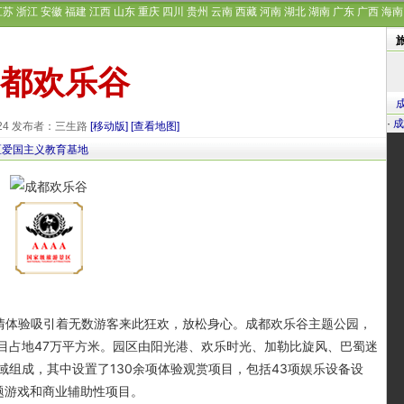
江苏
浙江
安徽
福建
江西
山东
重庆
四川
贵州
云南
西藏
河南
湖北
湖南
广东
广西
海南
都欢乐谷
·
成
-24 发布者：三生路
[移动版]
[查看地图]
区爱国主义教育基地
情体验吸引着无数游客来此狂欢，放松身心。成都欢乐谷主题公园，
目占地47万平方米。园区由阳光港、欢乐时光、加勒比旋风、巴蜀迷
组成，其中设置了130余项体验观赏项目，包括43项娱乐设备设
主题游戏和商业辅助性项目。