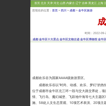
首页
北京
天津
河北
山西
内蒙古
辽宁
吉林
黑龙江
上海
您现在的位置：
首页
>
四川
>
成都
>
金牛区旅游
成
时间：2022-09
成都
金牛区十大景点
金牛区文物古迹
金牛区博物馆
金牛
成都欢乐谷为国家AAAA级旅游景区。
成都欢乐谷以“时尚、动感、欢乐、梦幻”的热
位于成都市金牛区北三环一段与交大路交界处，项
情、飞行岛、魔幻城堡、飞跃地中海等七大主题区域
施、58处人文生态景观、10项艺术表演、20项