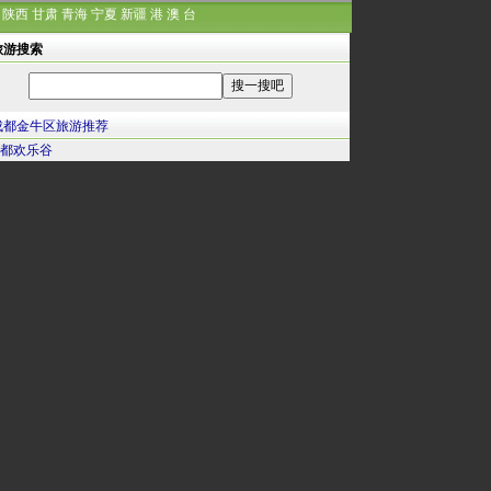
陕西
甘肃
青海
宁夏
新疆
港
澳
台
旅游搜索
成都金牛区旅游推荐
都欢乐谷