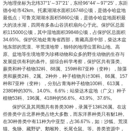
为地理坐标为北纬37°1′～37°21′，东经96°44′～97°25′，东距
德令哈市42km。托素湖湖水面积16748公顷，是德令哈盆地
最低点；可鲁克湖湖水面积5860公顷，是德令哈盆地面积最
大的淡水湖，四周有多条山谷洪积扇向心于此。保护区总面
积115000公顷，其中湿地面积39848公顷，占保护区总面积
34.65%。保护区地处青海省西部，青藏高原中部，柴达木盆
地东部的荒漠、半荒漠地带，独特的地理位置和山地、高
原、盆地等生境地带为珍稀动物和众多的野生动物的生存与
发展提供有利的条件。据综合科学考察，保护区共有藻类、
蕨类和种子植物32科、88属、159种和7亚种（变种），除藻
类和蕨类2科、2属、2种外，种子植物共计30科、86属、157
种和7亚种（变种），分别占青海种子植物100科、613属，
2380种的30%、14.0%、6.6%；站柴达木盆地（广义）种子
植物53科、196属、418种的56.6%、43.9%、37.6%。
保护区及其周围共有兽类30种，录属于13科26属。在这
些兽类中古北界种类占绝大多数，而东洋界种类只有豺1种。
在30种兽类中有11种为中亚型，占36.67%，如：沙狐、荒漠
猫、兔狲、藏野驴、鹅喉羚、长尾仓鼠、等。兽类资源中，