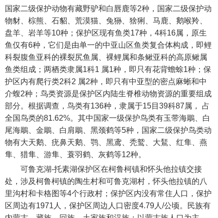
国家二级保护动物有藏野驴和白唇鹿等2种，国家二级保护动
物豺、棕熊、石貂、荒漠猫、兔狲、猞猁、马鹿、鹅喉羚、
盘羊、岩羊等10种；保护区现有鱼类17种，4科16属，原生
鱼仅有6种，它们是由单一的中亚山区鱼类复合体构成，即鲤
科裂腹鱼亚科的裸裂尻鱼属、裸鲤属和条鳅亚科的高原鳅属
鱼类组成；两栖类隶属1科1 属1种，即只有花背蟾蜍1种；保
护区内有爬行类2科2 属2种，即只有中亚型的密点麻蜥和中
介蝮2种；鸟类资源是保护区内陆生脊椎动物资源的重要组成
部分。根据调查，鸟类有136种，隶属于15目39科87属， 占
全国鸟类的81.62%。其中国家一级保护鸟类有玉带海鵰、白
尾海鵰、金鵰、白肩鵰、黑颈鹤等5种，国家二级保护鸟类动
物有大天鹅、疣鼻天鹅、鹗、黑鸢、秃鹫、大鵟、红隼、燕
隼、猎隼、游隼、蓑羽鹤、灰鹤等12种。
可鲁克湖-托素湖保护区在柯鲁柯镇和怀头他拉镇交接
处，涉及柯鲁柯镇的陶生村和可鲁克湖村，怀头他拉镇的八
里沟村和卡格图等4个行政村；保护区内没有常住人口，保护
区周边有1971人，保护区周边人口密度4.79人/公顷。民族有
内蒙古、藏族、回族、土家族和汉族；以蒙古族人口为主，