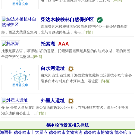
哈市西南40多公里处的怀头他拉乡，是托素...
[详情]
柴达木梭梭林自然保护区
青海柴达木梭梭林国家级自然保护区位于德令哈市西南
部，西至大柴旦全集河，北与青藏铁路相连，南与...
[详情]
托素湖
AAA
托素是蒙古语，即“酥油湖”的意思。托素湖褡裢湖是典型的内陆咸水湖，湖的周围
全是茫茫的戈壁滩...
[详情]
白水河遗址
白水河遗址 遗址位于海西蒙古族藏族自治州德令哈市宗务
隆乡白水村村东白水河岸边。遗址面...
[详情]
外星人遗址
介 绍 外星人遗址在距德令哈西南边100公里处，在当地非常有名。遗址位于托素
湖东边的白公山上，...
[详情]
德令哈市景区相关导航
海西州
德令哈市十大景点
德令哈市文物古迹
德令哈市博物馆
德令哈市