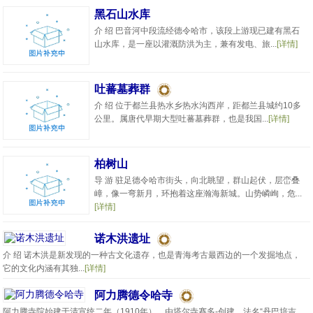
黑石山水库
介 绍 巴音河中段流经德令哈市，该段上游现已建有黑石
山水库，是一座以灌溉防洪为主，兼有发电、旅...
[详情]
吐蕃墓葬群
介 绍 位于都兰县热水乡热水沟西岸，距都兰县城约10多
公里。属唐代早期大型吐蕃墓葬群，也是我国...
[详情]
柏树山
导 游 驻足德令哈市街头，向北眺望，群山起伏，层峦叠
嶂，像一弯新月，环抱着这座瀚海新城。山势嶙峋，危...
[详情]
诺木洪遗址
介 绍 诺木洪是新发现的一种古文化遗存，也是青海考古最西边的一个发掘地点，
它的文化内涵有其独...
[详情]
阿力腾德令哈寺
阿力腾寺院始建于清宣统二年（1910年），由塔尔寺赛多-创建，法名“丹巴培吉