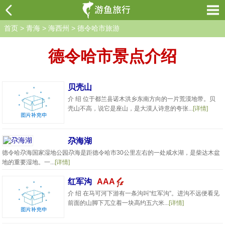
首页
>
青海
>
海西州
>
德令哈市旅游
德令哈市景点介绍
贝壳山
介 绍 位于都兰县诺木洪乡东南方向的一片荒漠地带。贝
壳山不高，说它是座山，是大漠人诗意的夸张...
[详情]
尕海湖
德令哈尕海国家湿地公园尕海是距德令哈市30公里左右的一处咸水湖，是柴达木盆
地的重要湿地。一...
[详情]
红军沟
AAA
介 绍 在马可河下游有一条沟叫“红军沟”。进沟不远便看见
前面的山脚下兀立着一块高约五六米...
[详情]