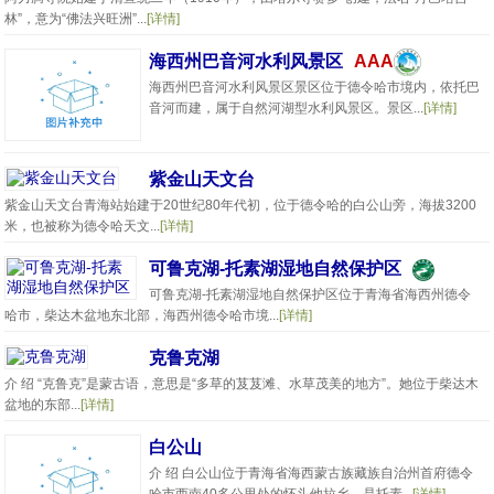
林”，意为“佛法兴旺洲”...
[详情]
海西州巴音河水利风景区
AAA
海西州巴音河水利风景区景区位于德令哈市境内，依托巴
音河而建，属于自然河湖型水利风景区。景区...
[详情]
紫金山天文台
紫金山天文台青海站始建于20世纪80年代初，位于德令哈的白公山旁，海拔3200
米，也被称为德令哈天文...
[详情]
可鲁克湖-托素湖湿地自然保护区
可鲁克湖-托素湖湿地自然保护区位于青海省海西州德令
哈市，柴达木盆地东北部，海西州德令哈市境...
[详情]
克鲁克湖
介 绍 “克鲁克”是蒙古语，意思是“多草的芨芨滩、水草茂美的地方”。她位于柴达木
盆地的东部...
[详情]
白公山
介 绍 白公山位于青海省海西蒙古族藏族自治州首府德令