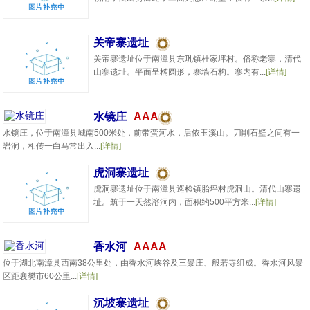
关帝寨遗址
关帝寨遗址位于南漳县东巩镇杜家坪村。俗称老寨，清代
山寨遗址。平面呈椭圆形，寨墙石构。寨内有...
[详情]
水镜庄
AAA
水镜庄，位于南漳县城南500米处，前带蛮河水，后依玉溪山。刀削石壁之间有一
岩洞，相传一白马常出入...
[详情]
虎洞寨遗址
虎洞寨遗址位于南漳县巡检镇胎坪村虎洞山。清代山寨遗
址。筑于一天然溶洞内，面积约500平方米...
[详情]
香水河
AAAA
位于湖北南漳县西南38公里处，由香水河峡谷及三景庄、般若寺组成。香水河风景
区距襄樊市60公里...
[详情]
沉坡寨遗址