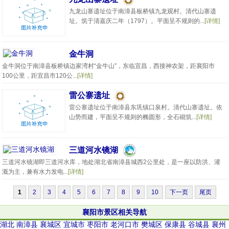
九龙山寨遗址位于南漳县板桥镇九龙观村。清代山寨遗
址。筑于清嘉庆二年（1797）。平面呈不规则的...
[详情]
金牛洞
金牛洞位于南漳县板桥镇边家湾村“金牛山”，东临宜昌，西接神农架，距襄阳市
100公里，距宜昌市120公...
[详情]
雷公寨遗址
雷公寨遗址位于南漳县东巩镇口泉村。清代山寨遗址。依
山势而建，平面呈不规则的椭圆形，全石砌筑...
[详情]
三道河水镜湖
三道河水镜湖即三道河水库，地处湖北省南漳县城西2公里处，是一座以防洪、灌
溉为主，兼有水力发电...
[详情]
1
2
3
4
5
6
7
8
9
10
下一页
尾页
襄阳市景区相关导航
湖北
南漳县
襄城区
宜城市
枣阳市
老河口市
樊城区
保康县
谷城县
襄州