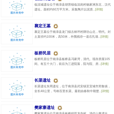
临沮城遗址位于南漳县胡营镇临沮岗村杨家洲东北，汉代
遗址。面积约60万平方米。采集陶片以泥质...
[详情]
襄定王墓
襄定王墓位于南漳县龙门镇古林坪村牌坊山北，明代。封
土直径约100米，高50米，外围残存一道石扎墙...
[详情]
板桥民居
板桥民居位于南漳县板桥县冯家湾，清代。现存房屋105
间。有五个大门，前后为三进院落，院与院、房...
[详情]
长渠遗址
长渠遗址东周遗址，位于南漳县武安镇至宜城市郑集镇，
全长48公里，号称百里长渠。最初由春秋中期楚...
[详情]
樊家寨遗址
樊家寨遗址位于南漳县板桥镇双龙寺村。清代山寨遗址。