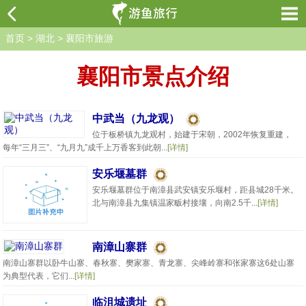
首页
>
湖北
>
襄阳市旅游
襄阳市景点介绍
中武当（九龙观）
位于板桥镇九龙观村，始建于宋朝，2002年恢复重建，
每年“三月三”、“九月九”成千上万香客到此朝...
[详情]
安乐堰墓群
安乐堰墓群位于南漳县武安镇安乐堰村，距县城28千米。
北与南漳县九集镇温家畈村接壤，向南2.5千...
[详情]
南漳山寨群
南漳山寨群以卧牛山寨、春秋寨、樊家寨、青龙寨、尖峰岭寨和张家寨这6处山寨
为典型代表，它们...
[详情]
临沮城遗址