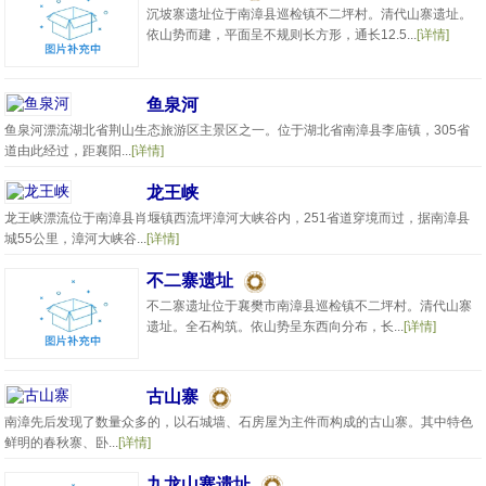
沉坡寨遗址位于南漳县巡检镇不二坪村。清代山寨遗址。
依山势而建，平面呈不规则长方形，通长12.5...
[详情]
鱼泉河
鱼泉河漂流湖北省荆山生态旅游区主景区之一。位于湖北省南漳县李庙镇，305省
道由此经过，距襄阳...
[详情]
龙王峡
龙王峡漂流位于南漳县肖堰镇西流坪漳河大峡谷内，251省道穿境而过，据南漳县
城55公里，漳河大峡谷...
[详情]
不二寨遗址
不二寨遗址位于襄樊市南漳县巡检镇不二坪村。清代山寨
遗址。全石构筑。依山势呈东西向分布，长...
[详情]
古山寨
南漳先后发现了数量众多的，以石城墙、石房屋为主件而构成的古山寨。其中特色
鲜明的春秋寨、卧...
[详情]
九龙山寨遗址