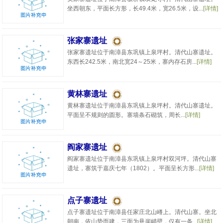
坐西朝东，平面长方形，长49.4米，宽26.5米，设...
[详情]
张家寨遗址
张家寨遗址位于南漳县东巩镇上泉坪村。清代山寨遗址。
东西长242.5米，南北宽24～25米，寨内存石房...
[详情]
黄林寨遗址
黄林寨遗址位于南漳县东巩镇上泉坪村。清代山寨遗址。
平面呈不规则的圆形。寨墙条石砌筑，周长...
[详情]
阎家寨遗址
阎家寨遗址位于南漳县东巩镇上泉坪村双河坪。清代山寨
遗址，寨筑于嘉庆七年（1802）。平面呈长方形...
[详情]
点子寨遗址
点子寨遗址位于南漳县任家庄北山嵴上。清代山寨。坐北
朝南，依山势而建，三面为悬崖峭壁，仅有一条...
[详情]