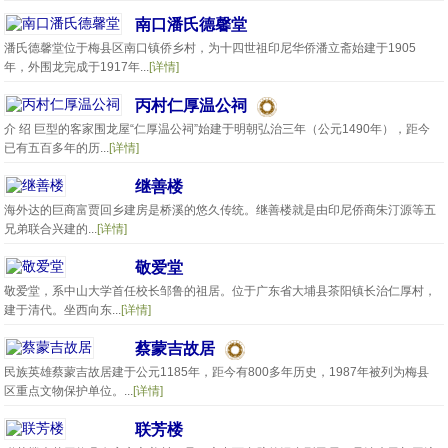
南口潘氏德馨堂
潘氏德馨堂位于梅县区南口镇侨乡村，为十四世祖印尼华侨潘立斋始建于1905
年，外围龙完成于1917年...
[详情]
丙村仁厚温公祠
介 绍 巨型的客家围龙屋“仁厚温公祠”始建于明朝弘治三年（公元1490年），距今
已有五百多年的历...
[详情]
继善楼
海外达的巨商富贾回乡建房是桥溪的悠久传统。继善楼就是由印尼侨商朱汀源等五
兄弟联合兴建的...
[详情]
敬爱堂
敬爱堂，系中山大学首任校长邹鲁的祖居。位于广东省大埔县茶阳镇长治仁厚村，
建于清代。坐西向东...
[详情]
蔡蒙吉故居
民族英雄蔡蒙吉故居建于公元1185年，距今有800多年历史，1987年被列为梅县
区重点文物保护单位。...
[详情]
联芳楼