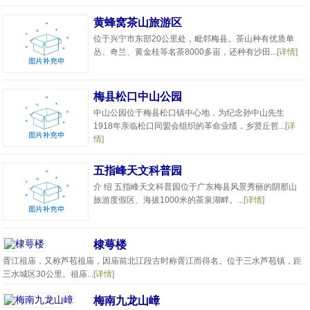
黄蜂窝茶山旅游区
位于兴宁市东部20公里处，毗邻梅县。茶山种有优质单
丛、奇兰、黄金桂等名茶8000多亩，还种有沙田...
[详情]
梅县松口中山公园
中山公园位于梅县松口镇中心地，为纪念孙中山先生
1918年亲临松口同盟会组织的革命业绩，乡贤丘哲...
[详
情]
五指峰天文科普园
介 绍 五指峰天文科普园位于广东梅县风景秀丽的阴那山
旅游度假区、海拔1000米的茶泉湖畔。...
[详情]
棣萼楼
胥江祖庙，又称芦苞祖庙，因庙前北江段古时称胥江而得名。位于三水芦苞镇，距
三水城区30公里。祖庙...
[详情]
梅南九龙山嶂