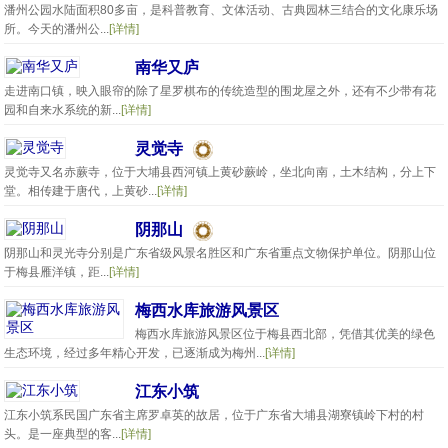
潘州公园水陆面积80多亩，是科普教育、文体活动、古典园林三结合的文化康乐场
所。今天的潘州公...
[详情]
南华又庐
走进南口镇，映入眼帘的除了星罗棋布的传统造型的围龙屋之外，还有不少带有花
园和自来水系统的新...
[详情]
灵觉寺
灵觉寺又名赤蕨寺，位于大埔县西河镇上黄砂蕨岭，坐北向南，土木结构，分上下
堂。相传建于唐代，上黄砂...
[详情]
阴那山
阴那山和灵光寺分别是广东省级风景名胜区和广东省重点文物保护单位。阴那山位
于梅县雁洋镇，距...
[详情]
梅西水库旅游风景区
梅西水库旅游风景区位于梅县西北部，凭借其优美的绿色
生态环境，经过多年精心开发，已逐渐成为梅州...
[详情]
江东小筑
江东小筑系民国广东省主席罗卓英的故居，位于广东省大埔县湖寮镇岭下村的村
头。是一座典型的客...
[详情]