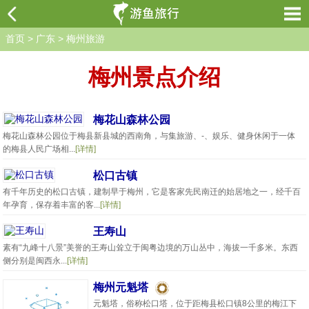
首页
>
广东
>
梅州旅游
梅州景点介绍
梅花山森林公园
梅花山森林公园位于梅县新县城的西南角，与集旅游、-、娱乐、健身休闲于一体
的梅县人民广场相...
[详情]
松口古镇
有千年历史的松口古镇，建制早于梅州，它是客家先民南迁的始居地之一，经千百
年孕育，保存着丰富的客...
[详情]
王寿山
素有“九峰十八景”美誉的王寿山耸立于闽粤边境的万山丛中，海拔一千多米。东西
侧分别是闽西永...
[详情]
梅州元魁塔
元魁塔，俗称松口塔，位于距梅县松口镇8公里的梅江下