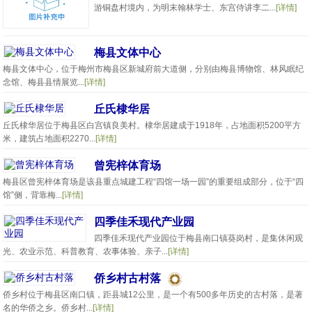
游铜盘村境内，为明末翰林学士、东宫侍讲李二...
[详情]
梅县文体中心
梅县文体中心，位于梅州市梅县区新城府前大道侧，分别由梅县博物馆、林风眠纪
念馆、梅县县情展览...
[详情]
丘氏棣华居
丘氏棣华居位于梅县区白宫镇良美村。棣华居建成于1918年，占地面积5200平方
米，建筑占地面积2270...
[详情]
曾宪梓体育场
梅县区曾宪梓体育场是该县重点城建工程“四馆一场一园”的重要组成部分，位于“四
馆”侧，背靠梅...
[详情]
四季佳禾现代产业园
四季佳禾现代产业园位于梅县南口镇葵岗村，是集休闲观
光、农业示范、科普教育、农事体验、亲子...
[详情]
侨乡村古村落
侨乡村位于梅县区南口镇，距县城12公里，是一个有500多年历史的古村落，是著
名的华侨之乡。侨乡村...
[详情]