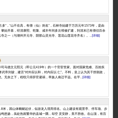
占多”，“山不在高，有僧（仙）则名”，石林寺始建于万历元年1573年，是由
，肇始开基，经清康熙、乾隆、咸丰年间多次维修扩建，到清末已有僧侣百余
寺之一（与潮州开元寺、阴那山灵光寺、莲花山莲花寺齐名）。...
[详细]
帝司马德文元熙元（即公元419年）的一个官宦世家。面对国家危难、百姓疾
孝武帝刘骏，建言“对外应以和，对内应以 仁”。不料，皇上认为其干扰朝政，
。无奈之下，程旼只得辞官避祸，率族人南迁平远。在平...
[详细]
3.8米，因山体蜿蜒起伏，似游龙入境而得名。山上建设有观景亭、停车场、步
鸟鸣悠扬，虽处热闹繁华的县城一隅，却空 灵安静，美不胜收。在山顶，有百