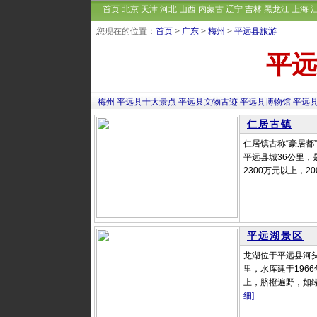
首页
北京
天津
河北
山西
内蒙古
辽宁
吉林
黑龙江
上海
您现在的位置：
首页
>
广东
>
梅州
>
平远县旅游
平远
梅州
平远县十大景点
平远县文物古迹
平远县博物馆
平远
仁居古镇
仁居镇古称“豪居
平远县城36公里
2300万元以上，2
平远湖景区
龙湖位于平远县河
里，水库建于196
上，脐橙遍野，如绿
细]