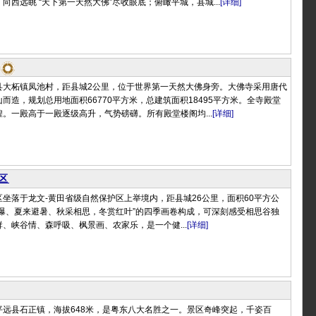
向西远眺 “天下第一天然大佛”尽收眼底；俯瞰平城，县城...
[详细]
县大柘镇凤池村，距县城2公里，位于世界第一天然大佛身旁。大佛寺采用唐代
而造，规划总用地面积66770平方米，总建筑面积18495平方米。全寺殿堂
。一殿高于一殿逐级高升，气势磅礴。所有殿堂楼阁均...
[详细]
区
坐落于龙文-黄田省级自然保护区上举境内，距县城26公里，面积60平方公
飞瀑、夏来避暑、秋采相思，冬赏红叶”的四季画卷构成，可深刻感受相思谷独
、峡谷情、森呼吸、枫景画、农家乐，是一个健...
[详细]
平远县石正镇，海拔648米，是粤东八大名胜之一。景区奇峰突起，千姿百