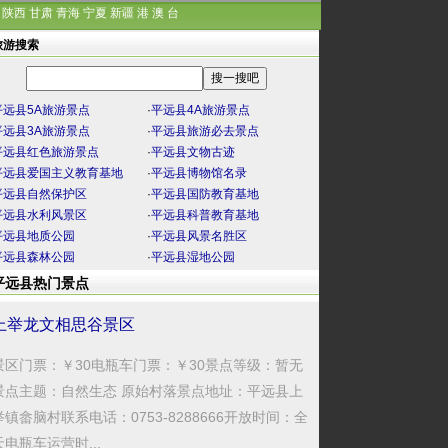
陕西
甘肃
青海
宁夏
新疆
港
澳
台
旅游搜索
平远县5A旅游景点
·
平远县4A旅游景点
平远县3A旅游景点
·
平远县旅游必去景点
平远县红色旅游景点
·
平远县文物古迹
平远县爱国主义教育基地
·
平远县博物馆名录
平远县自然保护区
·
平远县国防教育基地
平远县水利风景区
·
平远县科普教育基地
平远县地质公园
·
平远县风景名胜区
平远县森林公园
·
平远县湿地公园
平远县热门景点
上举龙文相思谷景区
景区门票：￥30电瓶车门票：￥30景点等级：暂无
景点主题：自然生态 原始村落景点地址：平远县上
举镇畲脑村联系电话：0753-8288666开放时间：全
天电瓶车运营时...