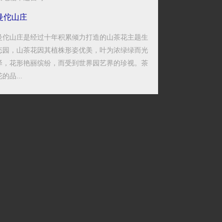
曼佗山庄
曼佗山庄是经过十年积累倾力打造的山茶花主题生
态园，山茶花因其植株形姿优美，叶为浓绿绿而光
泽，花形艳丽缤纷，而受到世界园艺界的珍视。茶
的品...