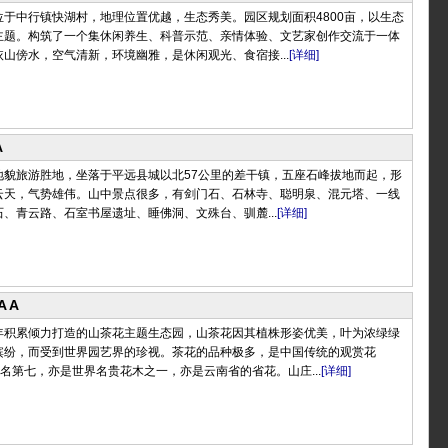
于中行镇快湖村，地理位置优越，生态秀美。园区规划面积4800亩，以生态
主题。构筑了一个集休闲养生、科普示范、亲情体验、文艺家创作交流于一体
山傍水，空气清新，环境幽雅，是休闲观光、食宿接...
[详细]
A
地貌旅游胜地，坐落于平远县城以北57公里的差干镇，五座石峰拔地而起，形
云天，气势雄伟。山中景点很多，有剑门石、石林寺、聪明泉、混元塔、一线
、青云路、石室书屋遗址、睡佛洞、文殊台、驯麓...
[详细]
AA
年积累倾力打造的山茶花主题生态园，山茶花因其植株形姿优美，叶为浓绿绿
缤纷，而受到世界园艺界的珍视。茶花的品种极多，是中国传统的观赏花
排名第七，亦是世界名贵花木之一，亦是云南省的省花。山庄...
[详细]