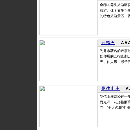
金穗谷养生旅游区位
旅游、休闲养生为
的特色旅游景区。依
五指石
AA
为粤东著名的丹霞
如伸展的五指直刺
天、仙人床、殿子石
曼佗山庄
A
曼佗山庄是经过十
而光泽，花形艳丽
卉，“十大名花”中