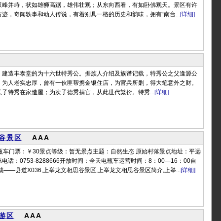
双峰并峙，状如雄狮高踞，雄伟壮观；从东向西看，有如卧佛观天。景区有许
迹，奇闻轶事和动人传说，有着别具一格的历史和韵味，拥有“南台...
[详细]
。建造丰泰堂的为十六世特秀公。据族人介绍及族谱记载，特秀公之父逢源公
，为人老实忠厚，曾有一伙匪帮携金银住店，为官兵所剿，得大笔意外之财。
子特秀在家造屋；为次子德秀捐官，从此世代繁衍。特秀...
[详细]
谷景区
AAA
瓶车门票：￥30景点等级：暂无景点主题：自然生态 原始村落景点地址：平远
话：0753-8288666开放时间：全天电瓶车运营时间：8：00—16：00自
——县道X036,上举龙文相思谷景区,上举龙文相思谷景区简介,上举...
[详细]
游区
AAA