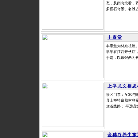
态，从南向北看，
多怪石奇景、名胜古
丰泰堂
丰泰堂为林姓祖屋
早年在江西开伙店
于是，以该银两为长
上举龙文相思
景区门票：￥30电
县上举镇畲脑村联系电
驾游线路： 平远县城
金穗谷养生旅