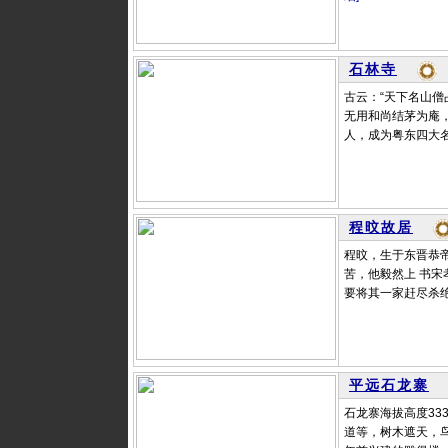
石林寺
古云：“天下名山僧
无用和尚结茅为庵
人，成为粤东四大名
程旼故居
程旼，生于东晋恭
苦，他毅然上 书宋
要将其一家赶尽杀绝
平远石龙寨
石龙寨海拔高度33
道等，树木遮天，