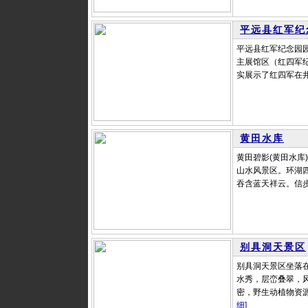
平远县红军纪
平远县红军纪念园
主展馆区（红四军纪
实展示了红四军在井
黄田水库
黄田碧影(黄田水库
山水风景区。环湖
吞含蓝天祥云。信步
别具洞天景区
别具洞天景区坐落
水秀，层峦叠翠，风
密，野生动植物资源
细]