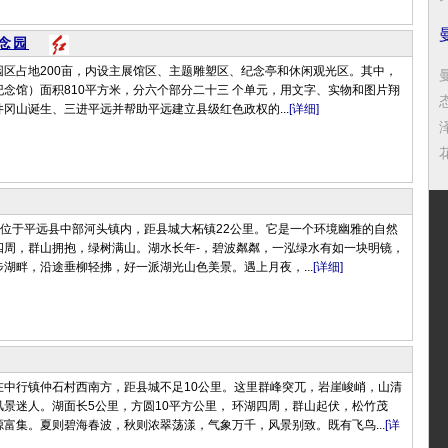
念园
园区占地200亩，内设主展馆区、主题雕塑区、纪念亭和休闲观光区。其中，
念馆）面积810平方米，分六个部分二十三 个单元，用文字、实物和图片翔
冈山诞生、三进平远并帮助平远建立县级红色政权的...
[详细]
花
)位于平远县中部河头镇内，距县城大柘镇22公里。它是一个环境幽雅的自然
四周，群山拥抱，绿树满山。湖水长年-，碧波粼粼，一泓绿水有如一块明镜，
湖畔，沿途垂柳轻拂，好一派湖光山色美景。遇上月夜，...
[详细]
在中行镇仲石村西南方，距县城不足10公里。这里群峰突兀，岩崖峻峭，山清
景迷人。湖面长5公里，方圆10平方公里， 环湖四周，群山起伏，松竹茂
富集。夏则碧海春波，秋则浓翠荡漾，气象万千，风景别致。既有飞鸟...
[详