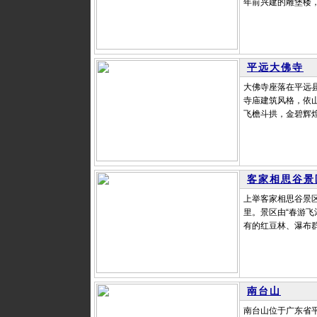
年前兴建的雕堡楼，
平远大佛寺
大佛寺座落在平远
寺庙建筑风格，依山
飞檐斗拱，金碧辉煌
客家相思谷景
上举客家相思谷景区
里。景区由“春游
有的红豆林、瀑布群
南台山
南台山位于广东省