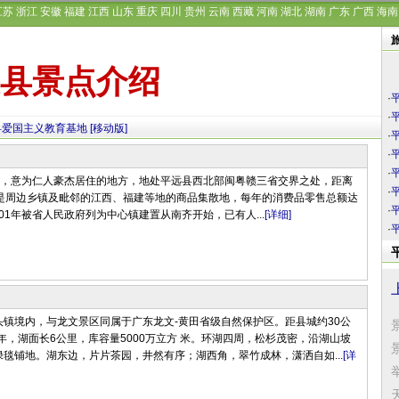
江苏
浙江
安徽
福建
江西
山东
重庆
四川
贵州
云南
西藏
河南
湖北
湖南
广东
广西
海南
县景点介绍
·
·
县爱国主义教育基地
[移动版]
·
·
·
都”，意为仁人豪杰居住的地方，地处平远县西北部闽粤赣三省交界之处，距离
·
，是周边乡镇及毗邻的江西、福建等地的商品集散地，每年的消费品零售总额达
·
001年被省人民政府列为中心镇建置从南齐开始，已有人...
[详细]
·
头镇境内，与龙文景区同属于广东龙文-黄田省级自然保护区。距县城约30公
6年，湖面长6公里，库容量5000万立方 米。环湖四周，松杉茂密，沿湖山坡
毯铺地。湖东边，片片茶园，井然有序；湖西角，翠竹成林，潇洒自如...
[详