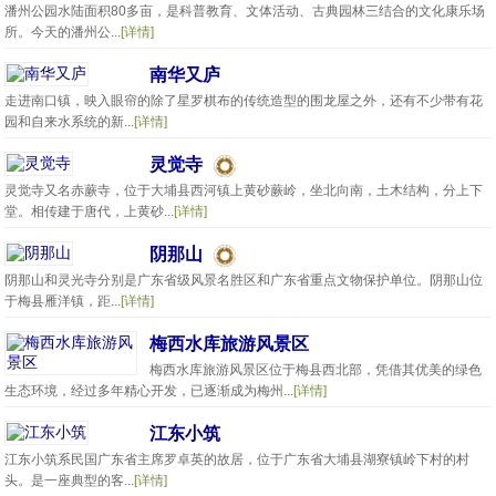
潘州公园水陆面积80多亩，是科普教育、文体活动、古典园林三结合的文化康乐场
所。今天的潘州公...
[详情]
南华又庐
走进南口镇，映入眼帘的除了星罗棋布的传统造型的围龙屋之外，还有不少带有花
园和自来水系统的新...
[详情]
灵觉寺
灵觉寺又名赤蕨寺，位于大埔县西河镇上黄砂蕨岭，坐北向南，土木结构，分上下
堂。相传建于唐代，上黄砂...
[详情]
阴那山
阴那山和灵光寺分别是广东省级风景名胜区和广东省重点文物保护单位。阴那山位
于梅县雁洋镇，距...
[详情]
梅西水库旅游风景区
梅西水库旅游风景区位于梅县西北部，凭借其优美的绿色
生态环境，经过多年精心开发，已逐渐成为梅州...
[详情]
江东小筑
江东小筑系民国广东省主席罗卓英的故居，位于广东省大埔县湖寮镇岭下村的村
头。是一座典型的客...
[详情]