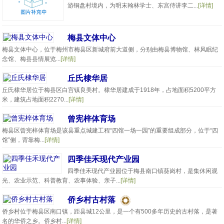
游铜盘村境内，为明末翰林学士、东宫侍讲李二...
[详情]
梅县文体中心
梅县文体中心，位于梅州市梅县区新城府前大道侧，分别由梅县博物馆、林风眠纪
念馆、梅县县情展览...
[详情]
丘氏棣华居
丘氏棣华居位于梅县区白宫镇良美村。棣华居建成于1918年，占地面积5200平方
米，建筑占地面积2270...
[详情]
曾宪梓体育场
梅县区曾宪梓体育场是该县重点城建工程“四馆一场一园”的重要组成部分，位于“四
馆”侧，背靠梅...
[详情]
四季佳禾现代产业园
四季佳禾现代产业园位于梅县南口镇葵岗村，是集休闲观
光、农业示范、科普教育、农事体验、亲子...
[详情]
侨乡村古村落
侨乡村位于梅县区南口镇，距县城12公里，是一个有500多年历史的古村落，是著
名的华侨之乡。侨乡村...
[详情]