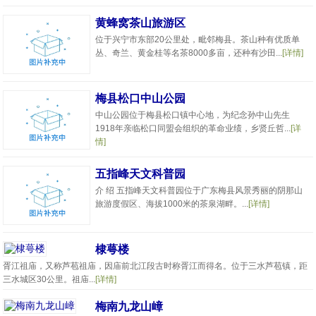
黄蜂窝茶山旅游区
位于兴宁市东部20公里处，毗邻梅县。茶山种有优质单
丛、奇兰、黄金桂等名茶8000多亩，还种有沙田...
[详情]
梅县松口中山公园
中山公园位于梅县松口镇中心地，为纪念孙中山先生
1918年亲临松口同盟会组织的革命业绩，乡贤丘哲...
[详
情]
五指峰天文科普园
介 绍 五指峰天文科普园位于广东梅县风景秀丽的阴那山
旅游度假区、海拔1000米的茶泉湖畔。...
[详情]
棣萼楼
胥江祖庙，又称芦苞祖庙，因庙前北江段古时称胥江而得名。位于三水芦苞镇，距
三水城区30公里。祖庙...
[详情]
梅南九龙山嶂