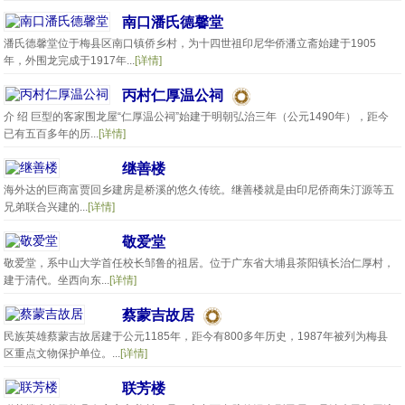
南口潘氏德馨堂
潘氏德馨堂位于梅县区南口镇侨乡村，为十四世祖印尼华侨潘立斋始建于1905
年，外围龙完成于1917年...
[详情]
丙村仁厚温公祠
介 绍 巨型的客家围龙屋“仁厚温公祠”始建于明朝弘治三年（公元1490年），距今
已有五百多年的历...
[详情]
继善楼
海外达的巨商富贾回乡建房是桥溪的悠久传统。继善楼就是由印尼侨商朱汀源等五
兄弟联合兴建的...
[详情]
敬爱堂
敬爱堂，系中山大学首任校长邹鲁的祖居。位于广东省大埔县茶阳镇长治仁厚村，
建于清代。坐西向东...
[详情]
蔡蒙吉故居
民族英雄蔡蒙吉故居建于公元1185年，距今有800多年历史，1987年被列为梅县
区重点文物保护单位。...
[详情]
联芳楼