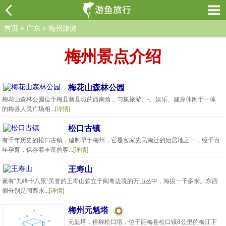
首页
>
广东
>
梅州旅游
梅州景点介绍
梅花山森林公园
梅花山森林公园位于梅县新县城的西南角，与集旅游、-、娱乐、健身休闲于一体
的梅县人民广场相...
[详情]
松口古镇
有千年历史的松口古镇，建制早于梅州，它是客家先民南迁的始居地之一，经千百
年孕育，保存着丰富的客...
[详情]
王寿山
素有“九峰十八景”美誉的王寿山耸立于闽粤边境的万山丛中，海拔一千多米。东西
侧分别是闽西永...
[详情]
梅州元魁塔
元魁塔，俗称松口塔，位于距梅县松口镇8公里的梅江下