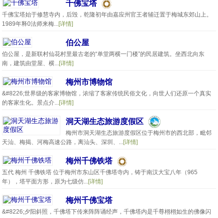
千佛宝塔
千佛宝塔始于修慧寺内，后毁，乾隆初年由嘉应州官王者辅迁置于梅城东郊山上。
1989年释0法师来梅...
[详情]
伯公屋
伯公屋，是新联村仙花村里最古老的“单堂两横一门楼”的民居建筑。坐西北向东
南，建筑由堂屋、横...
[详情]
梅州市博物馆
&#8226;世界级的客家博物馆，浓缩了客家传统民俗文化，向世人们还原一个真实
的客家生化。景点介...
[详情]
洞天湖生态旅游度假区
梅州市洞天湖生态旅游度假区位于梅州市的西北部，毗邻
天汕、梅揭、河梅高速公路，离汕头、深圳、...
[详情]
梅州千佛铁塔
五代 梅州 千佛铁塔 位于梅州市东山区千佛塔寺内，铸于南汉大宝八年（965
年），塔平面方形，原为七级仿...
[详情]
梅州千佛宝塔
&#8226;夕阳斜照，千佛塔下传来阵阵诵经声，千佛塔内是千尊栩栩如生的佛像闪