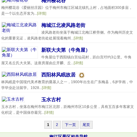
梅州樱花谷
梅州樱花谷《爱丽丝庄园》位于梅州市梅江区城北镇扎上村，占地面积300多亩，
是一个以生态开发为...
[详情]
梅城江北凌风路老街
凌风路老街坐落于梅城江北梅江桥旁侧。作为梅州历史文
化的重要见证，凌风路老街处处展现着梅州...
[详情]
新联大夫第（牛角屋）
牛角屋位于西阳镇白宫仙花村，距白宫圩约3公里。牛角
屋又名丘氏大夫第。这座房屋由丘开麟、丘...
[详情]
西阳林风眠故居
林风眠是中国现代美术教育的奠基人之一，1900年出生在广东梅县，6岁学画，中
学毕业赴法留学。1928...
[详情]
玉水古村
玉水古村，坐落在梅州市梅江区北部，距梅州市区10多公里，具有五百多年客家文
化积淀，是中国保存最完...
[详情]
1
2
下一页
尾页
梅江区景区相关导航