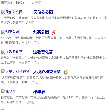
宋淳元年（1241），为...
[详情]
天伯公公园
关于天伯公、观音寺、玉皇殿的由来简介座落于梅州市东郊九龙岗上的天伯公、玉
皇大帝，始建于明...
[详情]
剑英公园
&#8226;位于江南新城核心地带的剑英公园，假山水榭，亭台楼阁，是一家人健身
休闲的好去处。景点介...
[详情]
道教赞化宫
道教是中华民族土生土长的传统宗教，发源最早，始于殷商时期的轩辕黄帝时代，
至今已有四千六百多年...
[详情]
人境庐和荣禄第
“人境庐和荣禄第”，是黄遵宪纪念馆的部分建筑，是近现代重要史迹及代表性建
筑。人境庐建于1884...
[详情]
棣华居
棣华居位于广东省梅州市梅江区西阳镇新联村。建于1915年。是旅印尼华侨丘宜
星。丘添星所建。...
[详情]