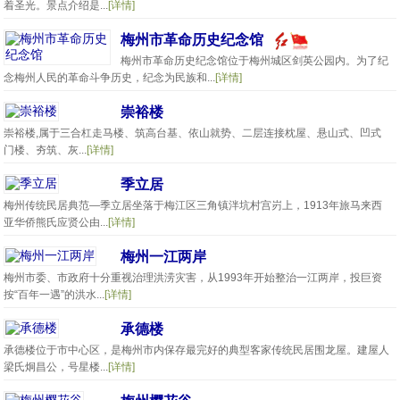
着圣光。景点介绍是...
[详情]
梅州市革命历史纪念馆
梅州市革命历史纪念馆位于梅州城区剑英公园内。为了纪
念梅州人民的革命斗争历史，纪念为民族和...
[详情]
崇裕楼
崇裕楼,属于三合杠走马楼、筑高台基、依山就势、二层连接枕屋、悬山式、凹式
门楼、夯筑、灰...
[详情]
季立居
梅州传统民居典范—季立居坐落于梅江区三角镇泮坑村宫岃上，1913年旅马来西
亚华侨熊氏应贤公由...
[详情]
梅州一江两岸
梅州市委、市政府十分重视治理洪涝灾害，从1993年开始整治一江两岸，投巨资
按“百年一遇”的洪水...
[详情]
承德楼
承德楼位于市中心区，是梅州市内保存最完好的典型客家传统民居围龙屋。建屋人
梁氏炯昌公，号星楼...
[详情]