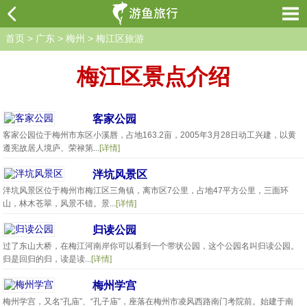
首页
>
广东
>
梅州
>
梅江区旅游
梅江区景点介绍
客家公园
客家公园位于梅州市东区小溪唇，占地163.2亩，2005年3月28日动工兴建，以黄
遵宪故居人境庐、荣禄第...
[详情]
泮坑风景区
泮坑风景区位于梅州市梅江区三角镇，离市区7公里，占地47平方公里，三面环
山，林木苍翠，风景不错。景...
[详情]
归读公园
过了东山大桥，在梅江河南岸你可以看到一个带状公园，这个公园名叫归读公园。
归是回归的归，读是读...
[详情]
梅州学宫
梅州学宫，又名“孔庙”、“孔子庙”，座落在梅州市凌风西路南门考院前。始建于南